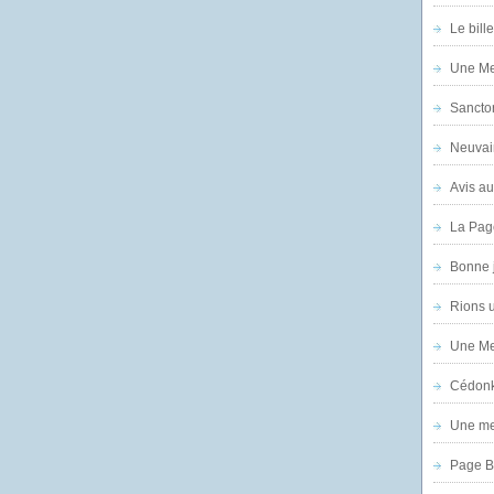
Le bill
Une Mer
Sanctor
Neuvai
Avis au
La Pag
Bonne 
Rions 
Une Mer
Cédon
Une mer
Page B