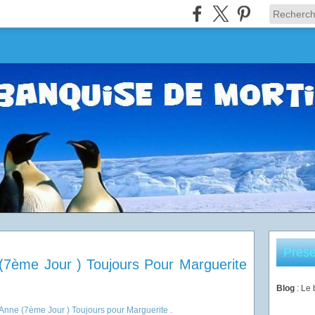
Prése
(7ème Jour ) Toujours Pour Marguerite
Blog
: Le