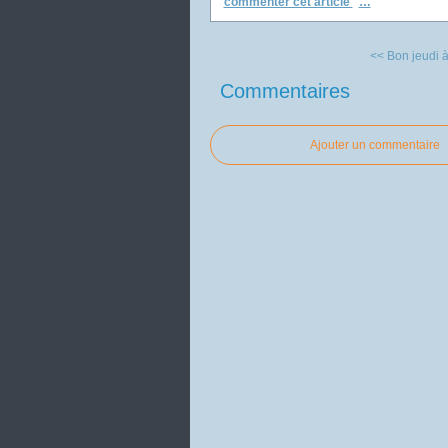
commenter cet article
…
<< Bon jeudi à
Commentaires
Ajouter un commentaire