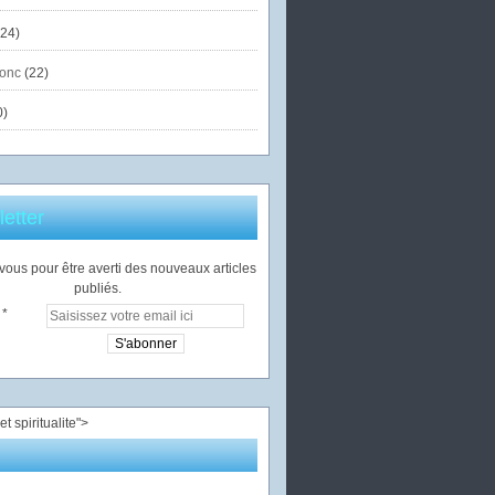
24)
onc
(22)
0)
etter
ous pour être averti des nouveaux articles
publiés.
">