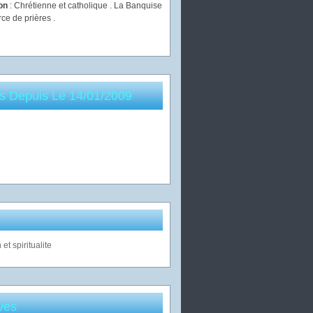
ion
: Chrétienne et catholique . La Banquise
rce de prières .
es Depuis Le 14/01/2009
ves