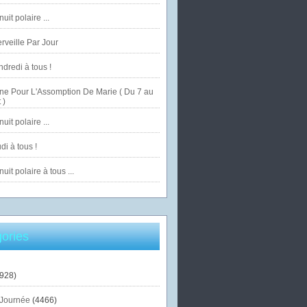
uit polaire ...
veille Par Jour
dredi à tous !
ne Pour L'Assomption De Marie ( Du 7 au
 )
uit polaire ...
di à tous !
uit polaire à tous ...
ories
928)
Journée
(4466)