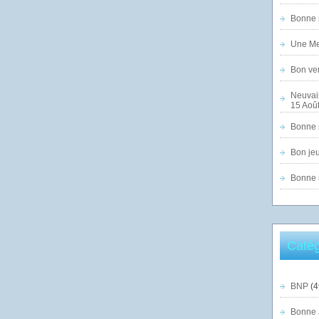
Bonne n
Une Mer
Bon ven
Neuvai
15 Août
Bonne n
Bon jeu
Bonne n
Catég
BNP
(4
Bonne 