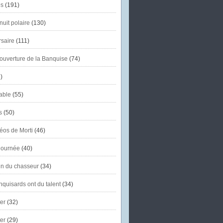
s
(191)
uit polaire
(130)
saire
(111)
'ouverture de la Banquise
(74)
)
able
(55)
s
(50)
éos de Morti
(46)
journée
(40)
in du chasseur
(34)
quisards ont du talent
(34)
er
(32)
er
(29)