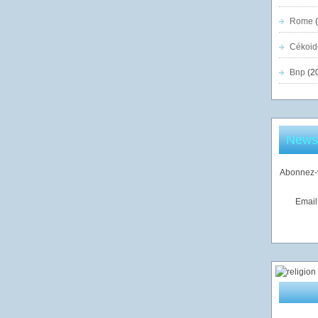
Rome
(
Cékoid
Bnp
(2
Newsl
Abonnez-v
Email