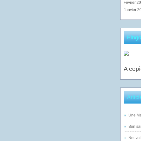
Février 2
Janvier 2
Pingo
A copi
Artic
Une Mer
Bon sam
Neuvai