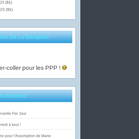
025
(91)
025
(91)
uin De La Banquise
er-coller pour les PPP !
les Récents
veille Par Jour
edi à tous !
ne pour l'Assomption de Marie