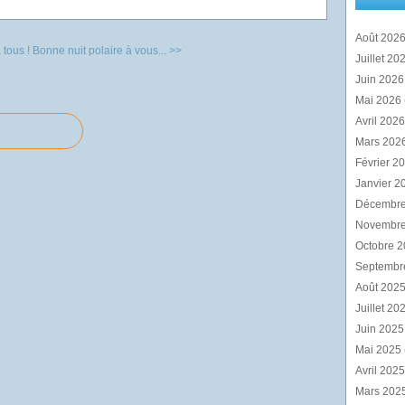
Août 202
 tous !
Bonne nuit polaire à vous... >>
Juillet 20
Juin 202
Mai 2026
Avril 202
Mars 202
Février 2
Janvier 2
Décembr
Novembr
Octobre 
Septembr
Août 202
Juillet 20
Juin 202
Mai 2025
Avril 202
Mars 202