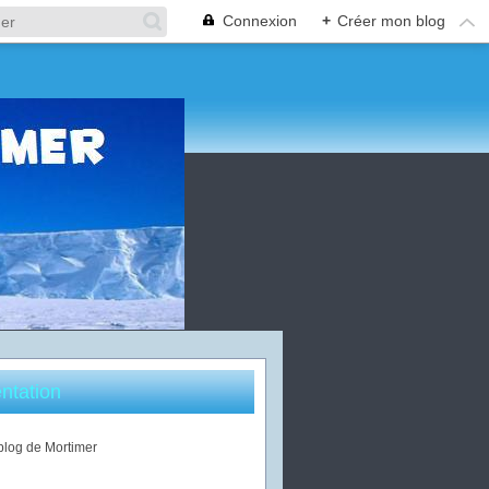
Connexion
+
Créer mon blog
ntation
 blog de Mortimer