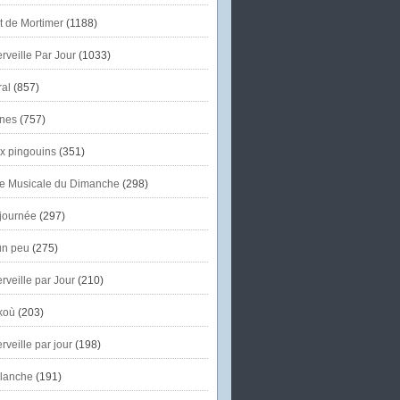
et de Mortimer
(1188)
veille Par Jour
(1033)
al
(857)
nes
(757)
x pingouins
(351)
e Musicale du Dimanche
(298)
journée
(297)
un peu
(275)
veille par Jour
(210)
koù
(203)
veille par jour
(198)
lanche
(191)