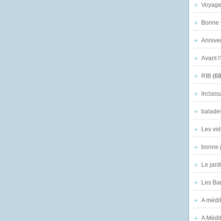
Voyage
Bonne n
Anniver
Avant l
RIB
(68
Inclass
balade
Les vid
bonne 
Le jard
Les Ban
A médit
A Médit