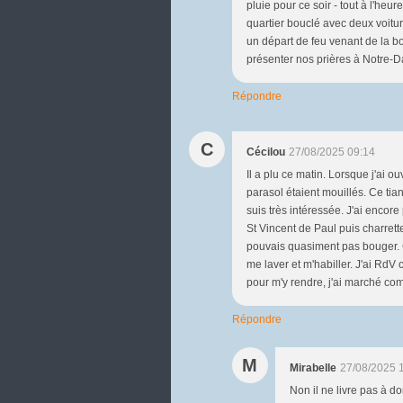
pluie pour ce soir - tout à l'heu
quartier bouclé avec deux voitur
un départ de feu venant de la bo
présenter nos prières à Notre-D
Répondre
C
Cécilou
27/08/2025 09:14
Il a plu ce matin. Lorsque j'ai o
parasol étaient mouillés. Ce tian 
suis très intéressée. J'ai encor
St Vincent de Paul puis charrette 
pouvais quasiment pas bouger. Ce 
me laver et m'habiller. J'ai RdV
pour m'y rendre, j'ai marché c
Répondre
M
Mirabelle
27/08/2025 
Non il ne livre pas à domi