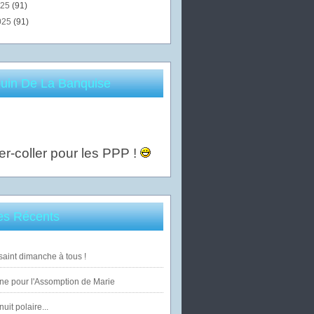
025
(91)
025
(91)
uin De La Banquise
er-coller pour les PPP !
les Récents
saint dimanche à tous !
ne pour l'Assomption de Marie
uit polaire...