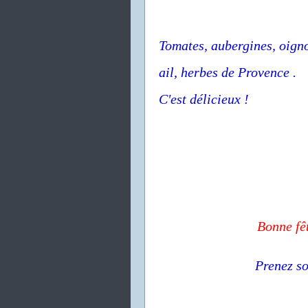
Tomates, aubergines, oigno
ail, herbes de Provence .
C'est délicieux !
Bonne fêt
Prenez so