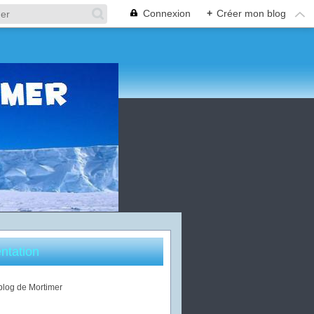
Connexion
+
Créer mon blog
ntation
 blog de Mortimer