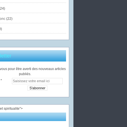
24)
onc
(22)
0)
etter
ous pour être averti des nouveaux articles
publiés.
">