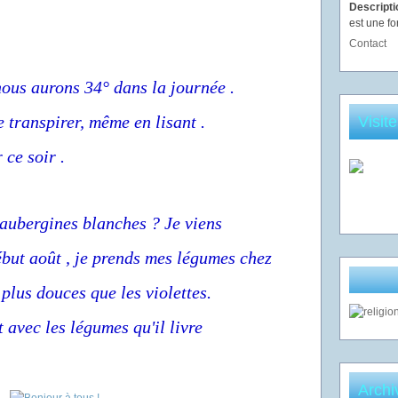
Descript
est une fo
Contact
 nous aurons 34° dans la journée .
e transpirer, même en lisant .
Visit
ce soir .
aubergines blanches ? Je viens
ébut août , je prends mes légumes chez
plus douces que les violettes.
t avec les légumes qu'il livre
Archi