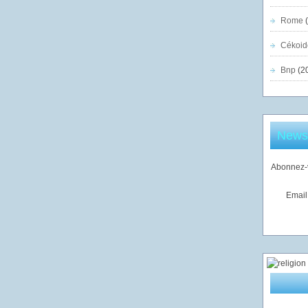
Rome
(
Cékoid
Bnp
(2
Newsl
Abonnez-v
Email