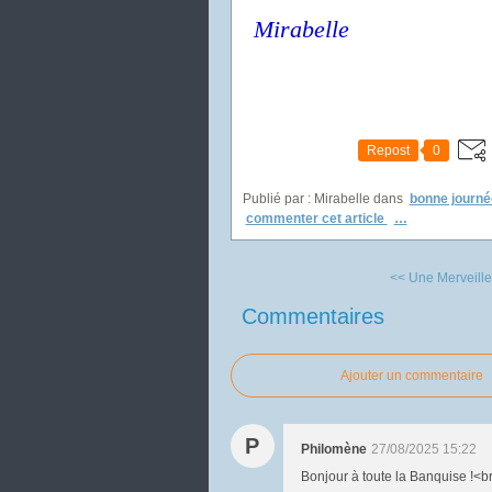
Mirabelle
Repost
0
Publié par : Mirabelle
dans
bonne journé
commenter cet article
…
<< Une Merveille
Commentaires
Ajouter un commentaire
P
Philomène
27/08/2025 15:22
Bonjour à toute la Banquise !<br /