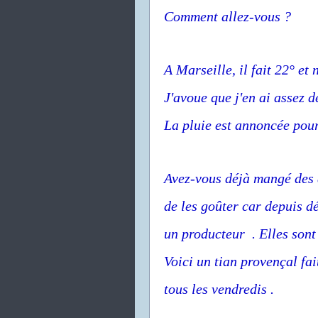
Comment allez-vous ?
A Marseille, il fait 22° et
J'avoue que j'en ai assez d
La pluie est annoncée pour 
Avez-vous déjà mangé des 
de les goûter car depuis d
un producteur . Elles sont 
Voici un tian provençal fai
tous les vendredis .