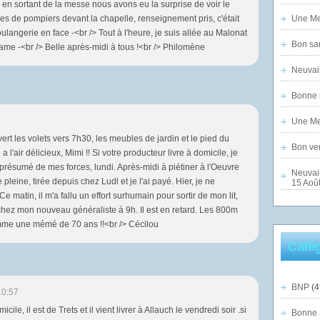
re en sortant de la messe nous avons eu la surprise de voir le
es de pompiers devant la chapelle, renseignement pris, c'était
Une Mer
ulangerie en face -<br /> Tout à l'heure, je suis allée au Malonat
Bon sam
ame -<br /> Belle après-midi à tous !<br /> Philomène
Neuvai
Bonne n
Une Mer
uvert les volets vers 7h30, les meubles de jardin et le pied du
Bon ven
a l'air délicieux, Mimi !! Si votre producteur livre à domicile, je
e présumé de mes forces, lundi. Après-midi à piétiner à l'Oeuvre
Neuvai
pleine, tirée depuis chez Ludl et je l'ai payé. Hier, je ne
15 Août
matin, il m'a fallu un effort surhumain pour sortir de mon lit,
 chez mon nouveau généraliste à 9h. Il est en retard. Les 800m
omme une mémé de 70 ans !!<br /> Cécilou
Catég
BNP
(4
10:57
cile, il est de Trets et il vient livrer à Allauch le vendredi soir .si
Bonne 