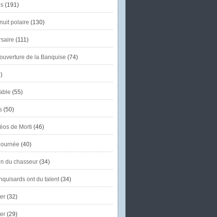
s
(191)
uit polaire
(130)
saire
(111)
'ouverture de la Banquise
(74)
)
able
(55)
s
(50)
éos de Morti
(46)
journée
(40)
in du chasseur
(34)
quisards ont du talent
(34)
er
(32)
er
(29)