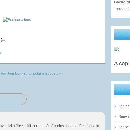
Février 2
Janvier 2
Pingo
e
A copi
 Par Jour
Bonne nuit polaire à vous... >>
Artic
Bon et 
Neuvai
> ....ici à Nice il fait tout de mémé moins chaud et l'on attend la
Bonne n