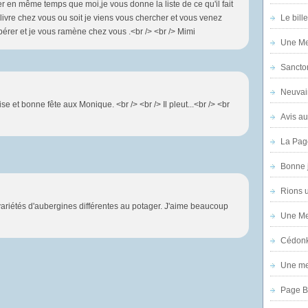
en même temps que moi,je vous donne la liste de ce qu'il fait
us livre chez vous ou soit je viens vous chercher et vous venez
Le bill
érer et je vous ramène chez vous .<br /> <br /> Mimi
Une Mer
Sanctor
Neuvai
e et bonne fête aux Monique. <br /> <br /> Il pleut...<br /> <br
Avis au
La Pag
Bonne 
Rions 
 variétés d'aubergines différentes au potager. J'aime beaucoup
Une Mer
Cédon
Une mer
Page B