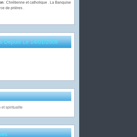
ion
: Chrétienne et catholique . La Banquise
rce de prières .
es Depuis Le 14/01/2009
ves