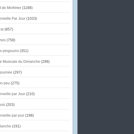
et de Mortimer
(1188)
veille Par Jour
(1033)
al
(857)
nes
(758)
x pingouins
(351)
e Musicale du Dimanche
(298)
journée
(297)
un peu
(275)
veille par Jour
(210)
koù
(203)
veille par jour
(198)
lanche
(191)