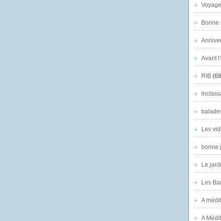
Voyage
Bonne n
Anniver
Avant l
RIB
(68
Inclass
balade
Les vid
bonne 
Le jard
Les Ban
A médit
A Médit