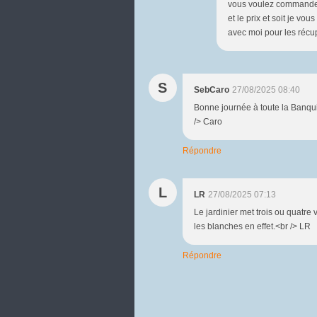
vous voulez commander 
et le prix et soit je vo
avec moi pour les récup
S
SebCaro
27/08/2025 08:40
Bonne journée à toute la Banquis
/> Caro
Répondre
L
LR
27/08/2025 07:13
Le jardinier met trois ou quatre
les blanches en effet.<br /> LR
Répondre