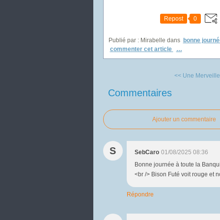
Repost
0
Publié par : Mirabelle
dans
bonne journé
commenter cet article
…
<< Une Merveille
Commentaires
Ajouter un commentaire
S
SebCaro
01/08/2025 08:36
Bonne journée à toute la Banqu
<br /> Bison Futé voit rouge et 
Répondre