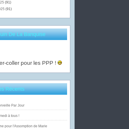
025
(91)
025
(91)
uin De La Banquise
er-coller pour les PPP !
les Récents
veille Par Jour
edi à tous !
ne pour l'Assomption de Marie