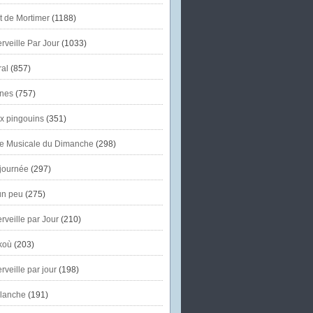
et de Mortimer
(1188)
veille Par Jour
(1033)
al
(857)
nes
(757)
x pingouins
(351)
e Musicale du Dimanche
(298)
journée
(297)
un peu
(275)
veille par Jour
(210)
koù
(203)
veille par jour
(198)
lanche
(191)