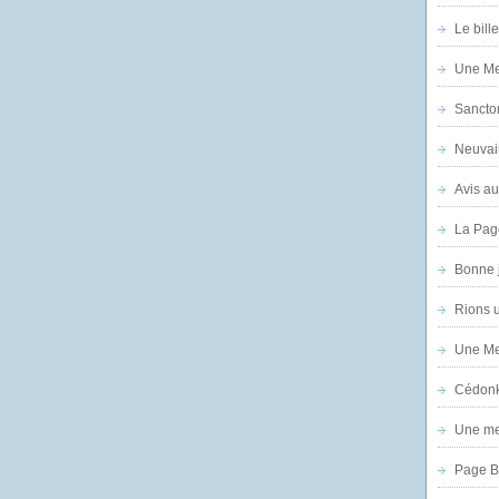
Le bill
Une Mer
Sanctor
Neuvai
Avis au
La Pag
Bonne 
Rions 
Une Mer
Cédon
Une mer
Page B