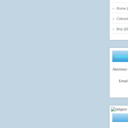
Rome
(
Cékoid
Bnp
(2
Newsl
Abonnez-v
Email