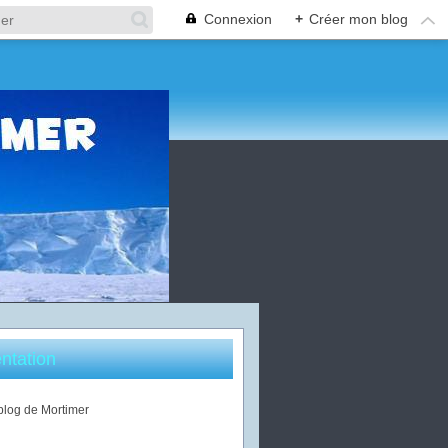
Connexion
+
Créer mon blog
ntation
 blog de Mortimer