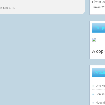
Février 2
Janvier 2
es !<br /> LR
Pingo
A copi
Artic
Une Mer
Bon sam
Neuvai