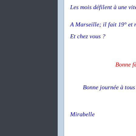
Les mois défilent à une vite
A Marseille; il fait 19° et
Et chez vous ?
Bonne fê
Bonne journée à tous 
Mirabelle