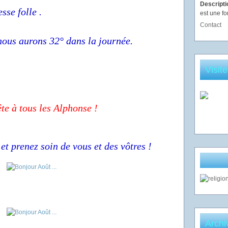
Descript
sse folle .
est une fo
Contact
 nous aurons 32° dans la journée.
Visit
te à tous les Alphonse !
et prenez soin de vous et des vôtres !
Archi