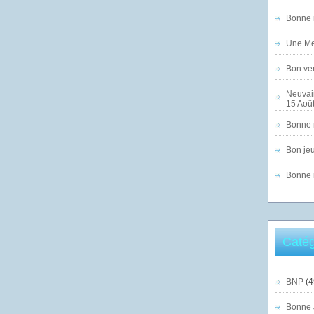
Bonne n
Une Mer
Bon ven
Neuvai
15 Août
Bonne n
Bon jeu
Bonne n
Catég
BNP
(4
Bonne 