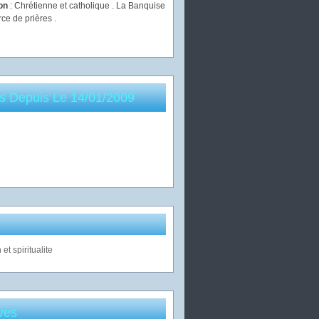
ion
: Chrétienne et catholique . La Banquise
rce de prières .
es Depuis Le 14/01/2009
ves