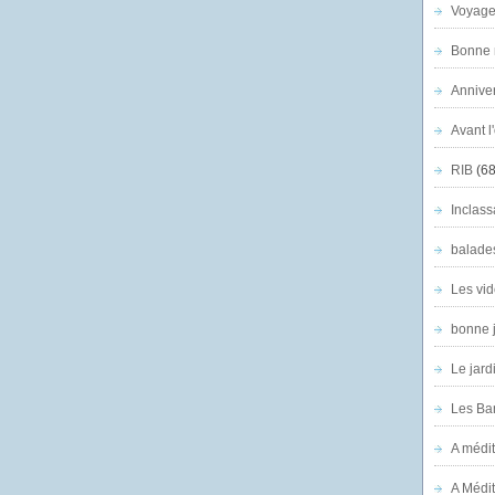
Voyage
Bonne n
Anniver
Avant l
RIB
(68
Inclass
balade
Les vid
bonne 
Le jard
Les Ban
A médit
A Médit