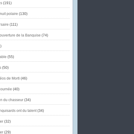
s
(191)
uit polaire
(130)
saire
(111)
'ouverture de la Banquise
(74)
)
able
(55)
s
(50)
éos de Morti
(46)
journée
(40)
in du chasseur
(34)
quisards ont du talent
(34)
er
(32)
er
(29)