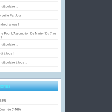
uit polaire ...
veille Par Jour
dredi à tous !
ne Pour L'Assomption De Marie ( Du 7 au
 )
uit polaire ...
di à tous !
uit polaire à tous ...
ories
928)
Journée
(4466)