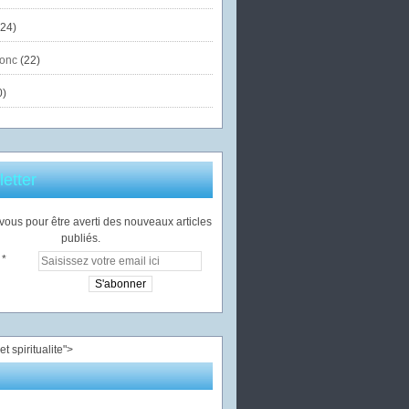
24)
onc
(22)
0)
etter
ous pour être averti des nouveaux articles
publiés.
">