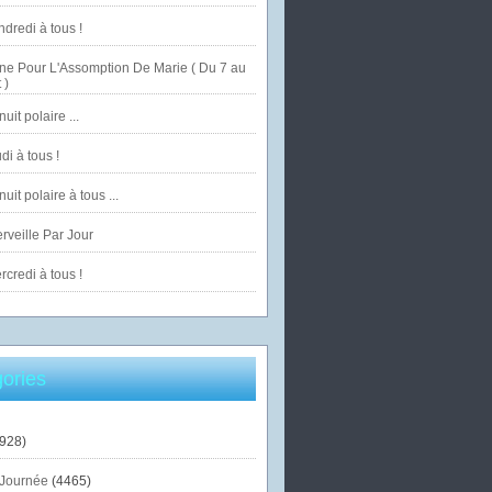
dredi à tous !
ne Pour L'Assomption De Marie ( Du 7 au
 )
uit polaire ...
di à tous !
uit polaire à tous ...
veille Par Jour
credi à tous !
ories
928)
Journée
(4465)