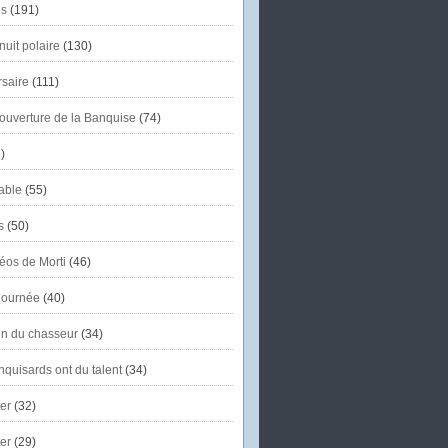
s
(191)
uit polaire
(130)
saire
(111)
'ouverture de la Banquise
(74)
)
able
(55)
s
(50)
éos de Morti
(46)
journée
(40)
in du chasseur
(34)
quisards ont du talent
(34)
er
(32)
er
(29)