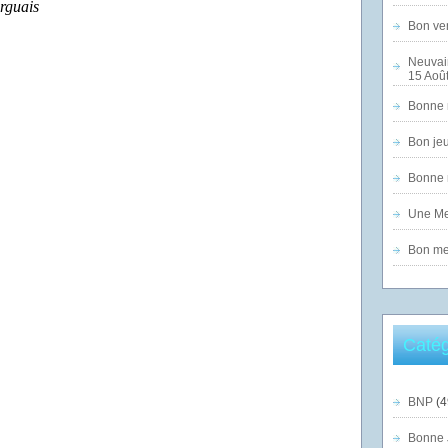
rguais
Bon ven
Neuvai
15 Août
Bonne n
Bon jeu
Bonne n
Une Mer
Bon mer
Catég
BNP
(4
Bonne 