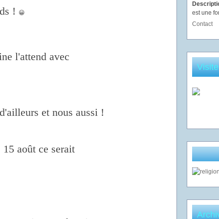
Descript
ds !
😀
est une fo
Contact
ne l'attend avec
Visit
'ailleurs et nous aussi !
e 15 août ce serait
Archi