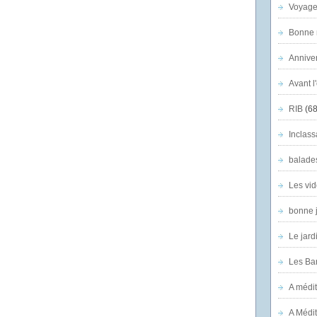
Voyage
Bonne n
Anniver
Avant l
RIB
(68
Inclass
balade
Les vid
bonne 
Le jard
Les Ban
A médit
A Médit