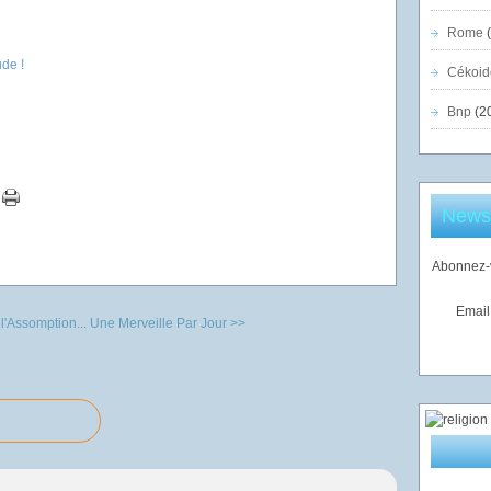
Rome
(
Cékoid
Bnp
(2
Newsl
Abonnez-v
Email
l'Assomption...
Une Merveille Par Jour >>