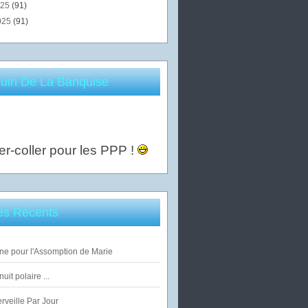
025
(91)
025
(91)
uin De La Banquise
er-coller pour les PPP !
les Récents
ne pour l'Assomption de Marie
uit polaire ...
veille Par Jour