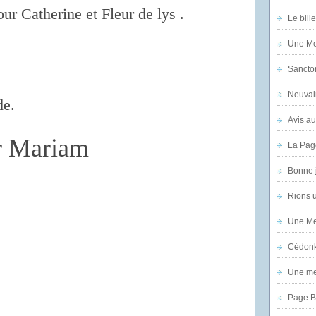
our Catherine
et Fleur de lys .
Le bill
Une Mer
Sanctor
Neuvai
de.
Avis au
er Mariam
La Pag
Bonne 
Rions 
Une Mer
Cédon
Une mer
Page B