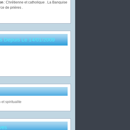
ion
: Chrétienne et catholique . La Banquise
rce de prières .
es Depuis Le 14/01/2009
ves