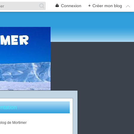
Connexion
+
Créer mon blog
ntation
 blog de Mortimer