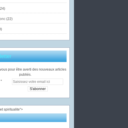
24)
onc
(22)
0)
etter
ous pour être averti des nouveaux articles
publiés.
">