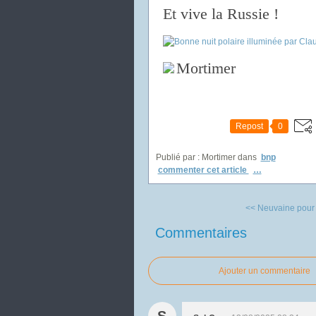
Et vive la Russie !
Mortimer
Repost
0
Publié par : Mortimer
dans
bnp
commenter cet article
…
<< Neuvaine pour 
Commentaires
Ajouter un commentaire
S