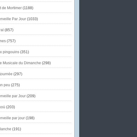
et de Mortimer
(1188)
veille Par Jour
(1033)
al
(857)
nes
(757)
x pingouins
(351)
e Musicale du Dimanche
(298)
journée
(297)
un peu
(275)
veille par Jour
(209)
koù
(203)
veille par jour
(198)
lanche
(191)