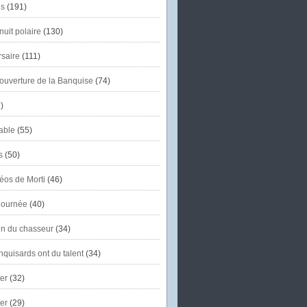
s
(191)
uit polaire
(130)
saire
(111)
'ouverture de la Banquise
(74)
)
able
(55)
s
(50)
éos de Morti
(46)
journée
(40)
in du chasseur
(34)
quisards ont du talent
(34)
er
(32)
er
(29)