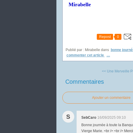
Mirabelle
Repost
0
Publié par : Mirabelle
dans
bonne journé
commenter cet article
…
<< Une Merveille P
Commentaires
Ajouter un commentaire
S
SebCaro
16/09/2025 09:10
Bonne journée à toute la Banquis
Vierge Marie. <br /> <br /> Merc