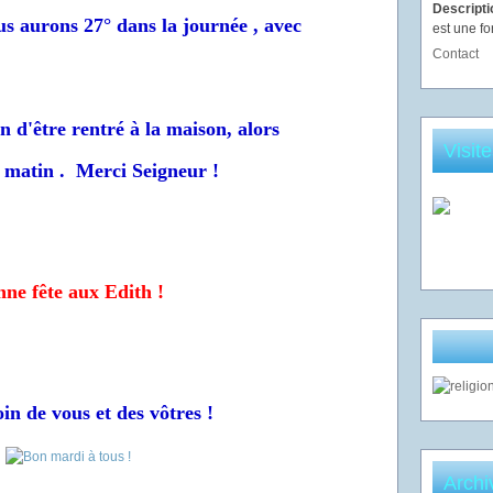
Descript
ous aurons 27° dans la journée , avec
est une fo
Contact
 d'être rentré à la maison, alors
Visit
e matin . Merci Seigneur !
ne fête aux Edith !
in de vous et des vôtres !
Archi