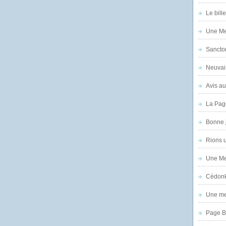
Le bill
Une Mer
Sanctor
Neuvai
Avis au
La Pag
Bonne 
Rions 
Une Mer
Cédon
Une mer
Page B