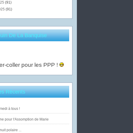
025
(91)
025
(91)
uin De La Banquise
er-coller pour les PPP !
les Récents
edi à tous !
ne pour l'Assomption de Marie
uit polaire ...