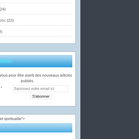
24)
onc
(22)
0)
etter
ous pour être averti des nouveaux articles
publiés.
">