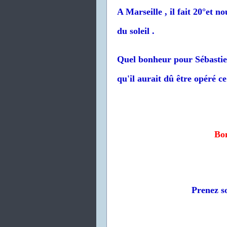
A Marseille , il fait 20°et n
du soleil .
Quel bonheur pour Sébastien
qu'il aurait dû être opéré c
Bon
Prenez so