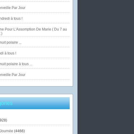
veille Par Jour
dredi à tous !
ne Pour L'Assomption De Marie ( Du 7 au
 )
uit polaire ...
di à tous !
uit polaire à tous ...
veille Par Jour
ories
928)
Journée
(4466)