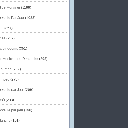
et de Mortimer
(1188)
veille Par Jour
(1033)
al
(857)
nes
(757)
x pingouins
(351)
e Musicale du Dimanche
(298)
journée
(297)
un peu
(275)
veille par Jour
(209)
koù
(203)
veille par jour
(198)
lanche
(191)