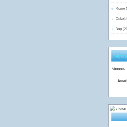
Rome
(
Cékoid
Bnp
(2
Newsl
Abonnez-v
Email