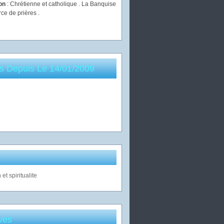
ion
: Chrétienne et catholique . La Banquise
rce de prières .
es Depuis Le 14/01/2009
ves