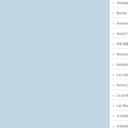
Voyage
Bonne n
Anniver
Avant l
RIB
(68
Inclass
balade
Les vid
bonne 
Le jard
Les Ban
A médit
A Médit