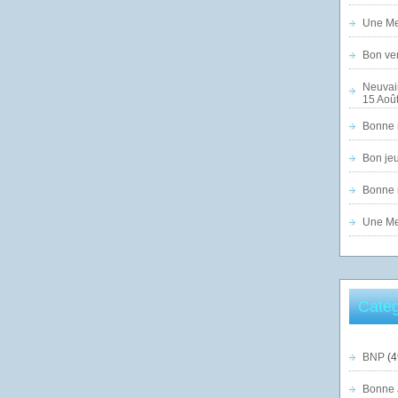
Une Mer
Bon ven
Neuvai
15 Août
Bonne n
Bon jeu
Bonne n
Une Mer
Catég
BNP
(4
Bonne 