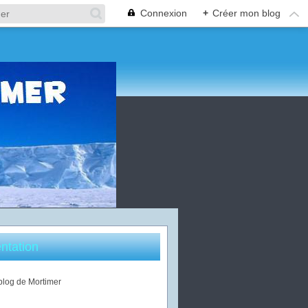
Connexion
+
Créer mon blog
ntation
 blog de Mortimer