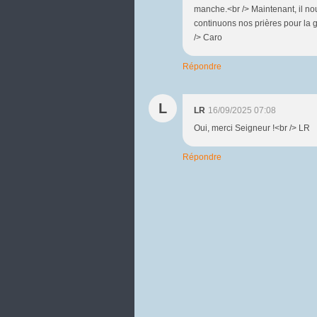
manche.<br /> Maintenant, il nou
continuons nos prières pour la 
/> Caro
Répondre
L
LR
16/09/2025 07:08
Oui, merci Seigneur !<br /> LR
Répondre