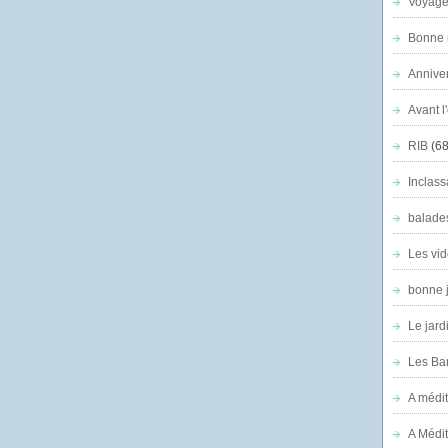
Voyage
Bonne n
Anniver
Avant l
RIB
(68
Inclass
balade
Les vid
bonne 
Le jard
Les Ban
A médit
A Médit