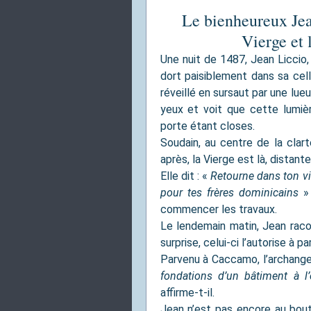
Le bienheureux Jean
Vierge et 
Une nuit de 1487, Jean Liccio, 
dort paisiblement dans sa cell
réveillé en sursaut par une lueu
yeux et voit que cette lumière
porte étant closes.
Soudain, au centre de la clar
après, la Vierge est là, distant
Elle dit : «
Retourne dans ton vi
pour tes frères dominicains
» 
commencer les travaux.
Le lendemain matin, Jean racon
surprise, celui-ci l’autorise à p
Parvenu à Caccamo, l’archange
fondations d’un bâtiment à l’
affirme-t-il.
Jean n’est pas encore au bout 