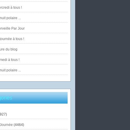
credi à tous !
uit polaire ...
veille Par Jour
ournée à tous !
ure du blog
edi à tous !
uit polaire ...
ories
927)
Journée
(4464)