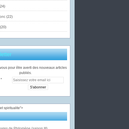
24)
onc
(22)
(20)
etter
ous pour être averti des nouveaux articles
publiés.
">
vres de Philomène (saison III)