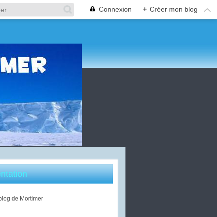
Connexion
+
Créer mon blog
ntation
 blog de Mortimer