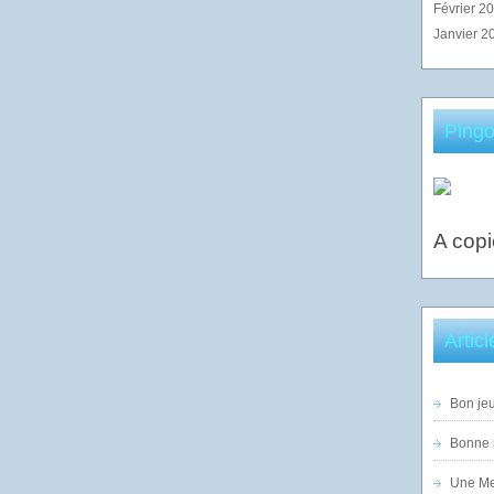
Février 2
Janvier 2
Pingo
A copi
Artic
Bon jeu
Bonne n
Une Mer