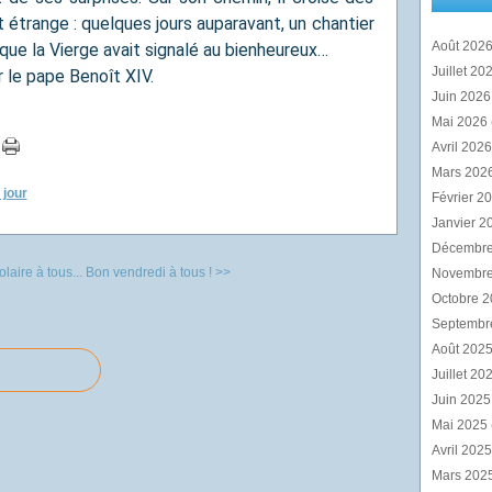
it étrange : quelques jours auparavant, un chantier
Août 202
ue la Vierge avait signalé au bienheureux…
Juillet 20
 le pape Benoît XIV.
Juin 202
Mai 2026
Avril 202
Mars 202
 jour
Février 2
Janvier 2
Décembr
laire à tous...
Bon vendredi à tous ! >>
Novembr
Octobre 
Septembr
Août 202
Juillet 20
Juin 202
Mai 2025
Avril 202
Mars 202