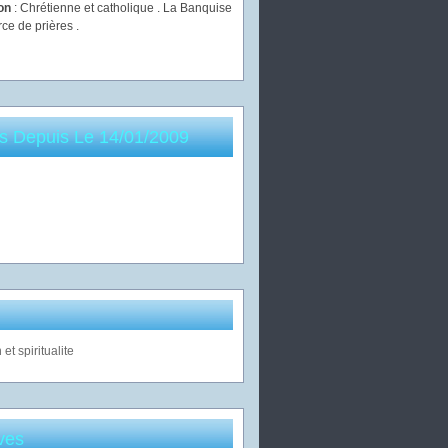
ion
: Chrétienne et catholique . La Banquise
rce de prières .
es Depuis Le 14/01/2009
ves