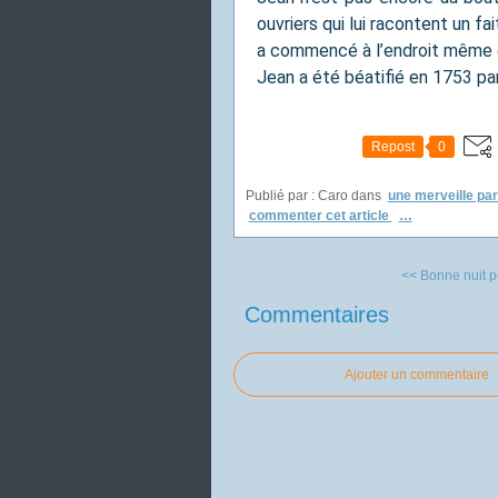
ouvriers qui lui racontent un fa
a commencé à l’endroit même q
Jean a été béatifié en 1753 par
Repost
0
Publié par : Caro
dans
une merveille par
commenter cet article
…
<< Bonne nuit po
Commentaires
Ajouter un commentaire