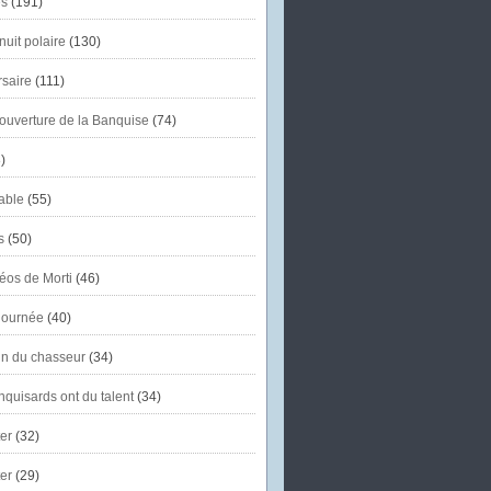
s
(191)
uit polaire
(130)
saire
(111)
'ouverture de la Banquise
(74)
)
able
(55)
s
(50)
éos de Morti
(46)
journée
(40)
in du chasseur
(34)
quisards ont du talent
(34)
er
(32)
er
(29)