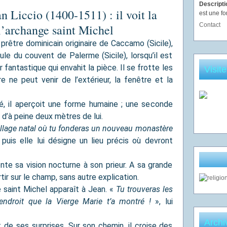
Descript
 Liccio (1400-1511) : il voit la
est une fo
Contact
l’archange saint Michel
prêtre dominicain originaire de Caccamo (Sicile),
ule du couvent de Palerme (Sicile), lorsqu’il est
r fantastique qui envahit la pièce. Il se frotte les
Visit
 ne peut venir de l’extérieur, la fenêtre et la
té, il aperçoit une forme humaine ; une seconde
e d’à peine deux mètres de lui.
llage natal où tu fonderas un nouveau monastère
puis elle lui désigne un lieu précis où devront
te sa vision nocturne à son prieur. A sa grande
artir sur le champ, sans autre explication.
 saint Michel apparaît à Jean. «
Tu trouveras les
endroit que la Vierge Marie t’a montré !
», lui
Archi
de ses surprises. Sur son chemin, il croise des