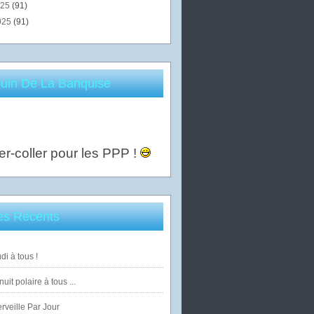
025
(91)
025
(91)
uin De La Banquise
er-coller pour les PPP !
les Récents
di à tous !
uit polaire à tous ...
veille Par Jour