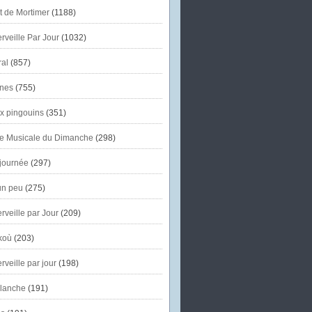
et de Mortimer
(1188)
veille Par Jour
(1032)
al
(857)
nes
(755)
x pingouins
(351)
e Musicale du Dimanche
(298)
journée
(297)
un peu
(275)
veille par Jour
(209)
koù
(203)
veille par jour
(198)
lanche
(191)