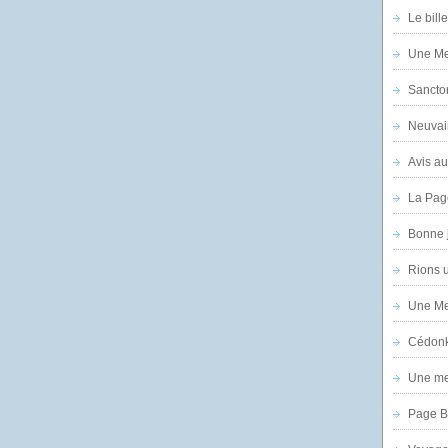
Le bill
Une Mer
Sanctor
Neuvai
Avis au
La Pag
Bonne 
Rions 
Une Mer
Cédon
Une mer
Page B