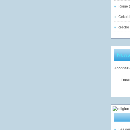
Rome
(
Cékoid
crèche
Newsl
Abonnez-v
Email
Les oeu