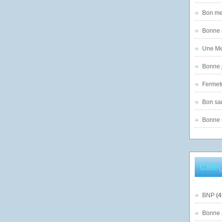
Bon mer
Bonne n
Une Mer
Bonne j
Fermet
Bon sam
Bonne n
Catég
BNP
(4
Bonne 