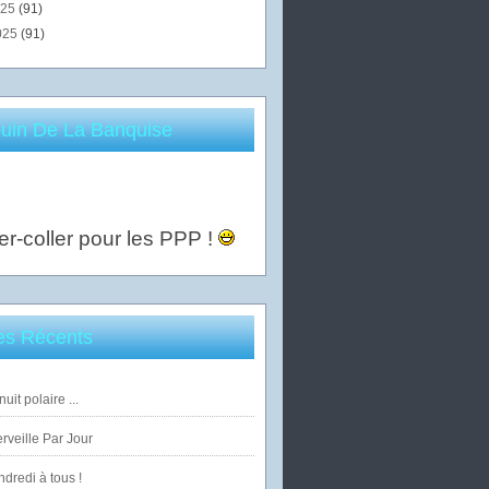
025
(91)
025
(91)
uin De La Banquise
er-coller pour les PPP !
les Récents
uit polaire ...
veille Par Jour
dredi à tous !