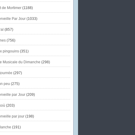
et de Mortimer
(1188)
veille Par Jour
(1033)
al
(857)
nes
(756)
x pingouins
(351)
e Musicale du Dimanche
(298)
journée
(297)
un peu
(275)
veille par Jour
(209)
koù
(203)
veille par jour
(198)
lanche
(191)