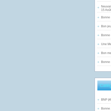
Neuvai
15 Août
Bonne n
Bon jeu
Bonne n
Une Mer
Bon mer
Bonne n
Catég
BNP
(4
Bonne 