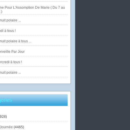
ne Pour L'Assomption De Marie ( Du 7 au
 )
uit polaire ...
di à tous !
uit polaire à tous ...
veille Par Jour
credi à tous !
uit polaire ...
ories
928)
Journée
(4465)