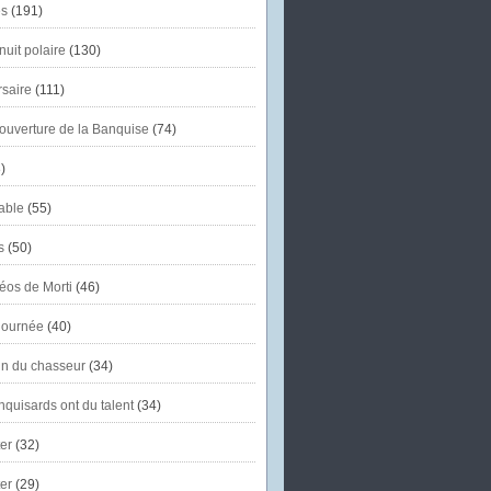
s
(191)
uit polaire
(130)
saire
(111)
'ouverture de la Banquise
(74)
)
able
(55)
s
(50)
éos de Morti
(46)
journée
(40)
in du chasseur
(34)
quisards ont du talent
(34)
er
(32)
er
(29)