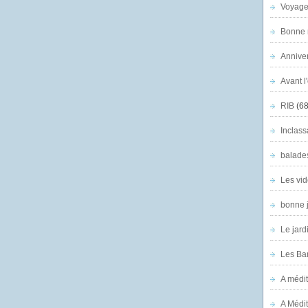
Voyage
Bonne n
Anniver
Avant l
RIB
(68
Inclass
balade
Les vid
bonne 
Le jard
Les Ban
A médit
A Médit