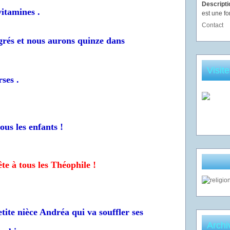
Descript
vitamines .
est une fo
Contact
egrés et nous aurons quinze dans
Visit
ses .
us les enfants !
te à tous les Théophile !
ite nièce Andréa qui va souffler ses
Archi