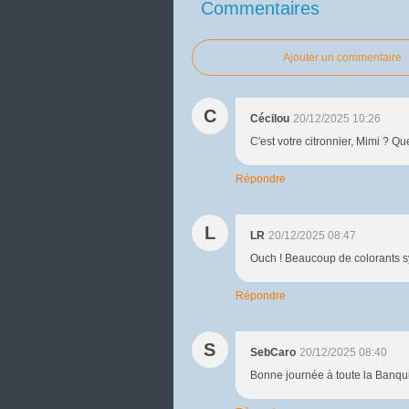
Commentaires
Ajouter un commentaire
C
Cécilou
20/12/2025 10:26
C'est votre citronnier, Mimi ? Qu
Répondre
L
LR
20/12/2025 08:47
Ouch ! Beaucoup de colorants sy
Répondre
S
SebCaro
20/12/2025 08:40
Bonne journée à toute la Banqui