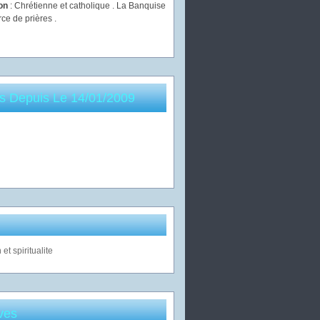
ion
: Chrétienne et catholique . La Banquise
rce de prières .
es Depuis Le 14/01/2009
ves