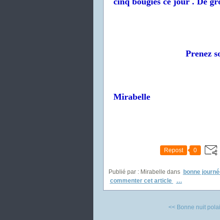
cinq bougies ce jour . De gro
Prenez so
Mirabelle
Repost
0
Publié par : Mirabelle
dans
bonne journé
commenter cet article
…
<< Bonne nuit polai