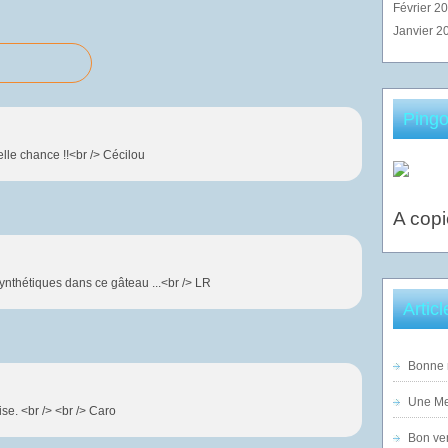
Février 2
Janvier 2
Pingo
elle chance !!<br /> Cécilou
A copi
nthétiques dans ce gâteau ...<br /> LR
Artic
Bonne n
Une Mer
se. <br /> <br /> Caro
Bon ven