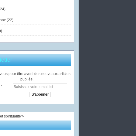
24)
onc
(22)
0)
etter
ous pour être averti des nouveaux articles
publiés.
">