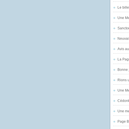
Le bill
Une Mer
Sanctor
Neuvai
Avis au
La Pag
Bonne 
Rions 
Une Mer
Cédon
Une mer
Page B