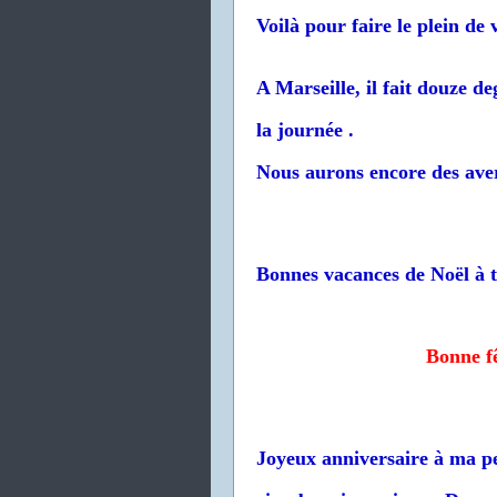
Voilà pour faire le plein de 
A Marseille, il fait douze d
la journée .
Nous aurons encore des aver
Bonnes vacances de Noël à to
Bonne fê
Joyeux anniversaire à ma pet