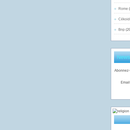
Rome
(
Cékoid
Bnp
(2
Newsl
Abonnez-v
Email