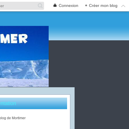
Connexion
+
Créer mon blog
ntation
 blog de Mortimer