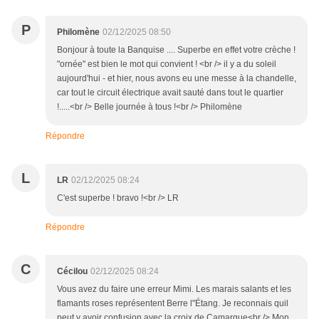
P
Philomène
02/12/2025 08:50
Bonjour à toute la Banquise .... Superbe en effet votre crèche !
"ornée" est bien le mot qui convient ! <br /> il y a du soleil
aujourd'hui - et hier, nous avons eu une messe à la chandelle,
car tout le circuit électrique avait sauté dans tout le quartier
!.....<br /> Belle journée à tous !<br /> Philomène
Répondre
L
LR
02/12/2025 08:24
C'est superbe ! bravo !<br /> LR
Répondre
C
Cécilou
02/12/2025 08:24
Vous avez du faire une erreur Mimi. Les marais salants et les
flamants roses représentent Berre l"Étang. Je reconnais quil
peut y avoir confusion avec la croix de Camargue<br /> Mon