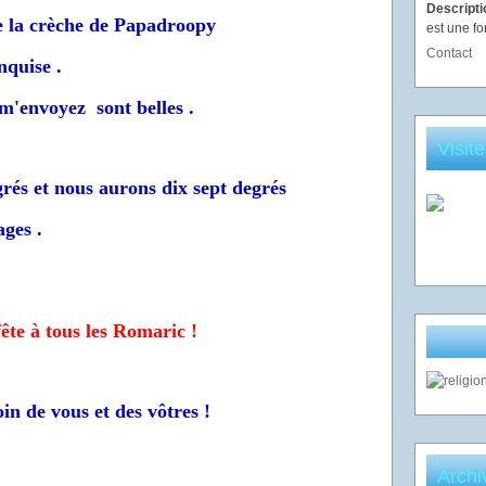
Descript
e la crèche de Papadroopy
est une fo
Contact
nquise .
m'envoyez sont belles .
Visit
egrés et nous aurons dix sept degrés
ges .
ête à tous les Romaric !
in de vous et des vôtres !
Archi