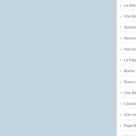
Le bill
Une Mer
Sanctor
Neuvai
Avis au
La Pag
Bonne 
Rions 
Une Mer
Cédon
Une mer
Page B