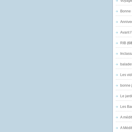
Voyage
Bonne n
Anniver
Avant l
RIB
(68
Inclass
balade
Les vid
bonne 
Le jard
Les Ban
A médit
A Médit