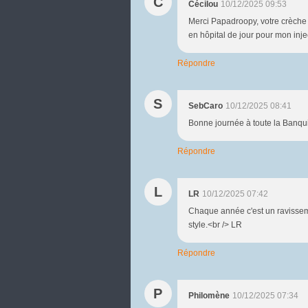
C
Cécilou
10/12/2025 09:53
Merci Papadroopy, votre crèche 
en hôpital de jour pour mon inje
Répondre
S
SebCaro
10/12/2025 08:41
Bonne journée à toute la Banqui
Répondre
L
LR
10/12/2025 07:42
Chaque année c'est un ravissem
style.<br /> LR
Répondre
P
Philomène
10/12/2025 07:34