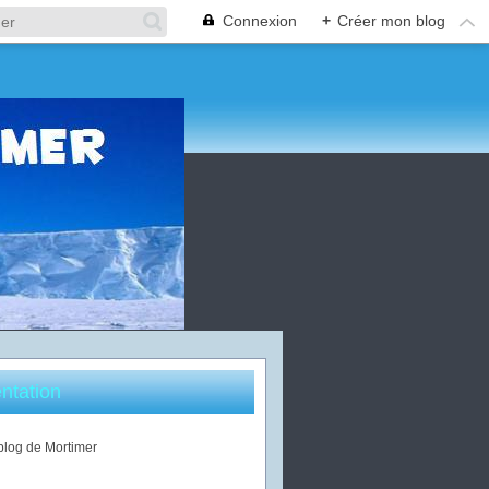
Connexion
+
Créer mon blog
ntation
 blog de Mortimer