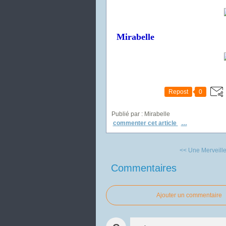
Mirabelle
Repost
0
Publié par : Mirabelle
commenter cet article
…
<< Une Merveille
Commentaires
Ajouter un commentaire