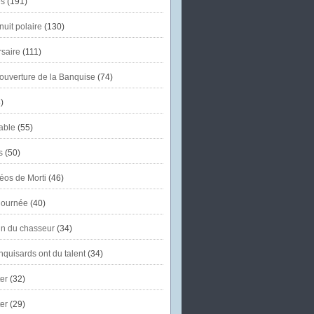
s
(191)
uit polaire
(130)
saire
(111)
'ouverture de la Banquise
(74)
)
able
(55)
s
(50)
éos de Morti
(46)
journée
(40)
in du chasseur
(34)
quisards ont du talent
(34)
er
(32)
er
(29)