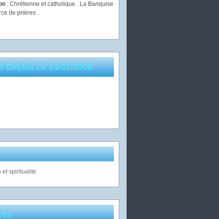
ion
: Chrétienne et catholique . La Banquise
rce de prières .
es Depuis Le 14/01/2009
ves