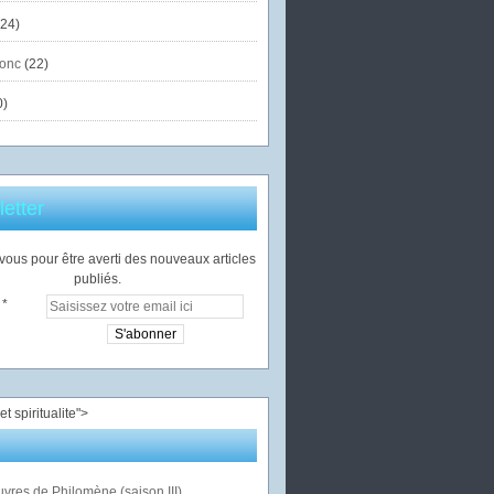
24)
onc
(22)
0)
etter
ous pour être averti des nouveaux articles
publiés.
">
vres de Philomène (saison III)