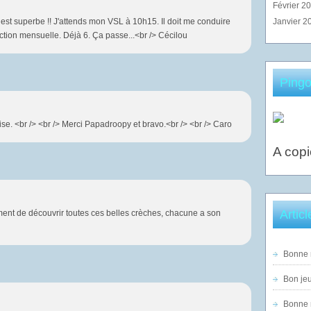
Février 2
est superbe !! J'attends mon VSL à 10h15. Il doit me conduire
Janvier 2
ction mensuelle. Déjà 6. Ça passe...<br /> Cécilou
Pingo
se. <br /> <br /> Merci Papadroopy et bravo.<br /> <br /> Caro
A copi
Artic
ent de découvrir toutes ces belles crèches, chacune a son
Bonne n
Bon jeu
Bonne n