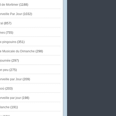
et de Mortimer
(1188)
veille Par Jour
(1032)
al
(857)
nes
(755)
x pingouins
(351)
e Musicale du Dimanche
(298)
journée
(297)
un peu
(275)
veille par Jour
(209)
koù
(203)
veille par jour
(198)
lanche
(191)