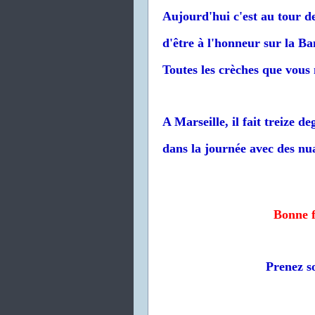
Aujourd'hui c'est au tour d
d'être à l'honneur sur la Ba
Toutes les crèches que vous 
A Marseille, il fait treize d
dans la journée avec des nua
Bonne f
Prenez so