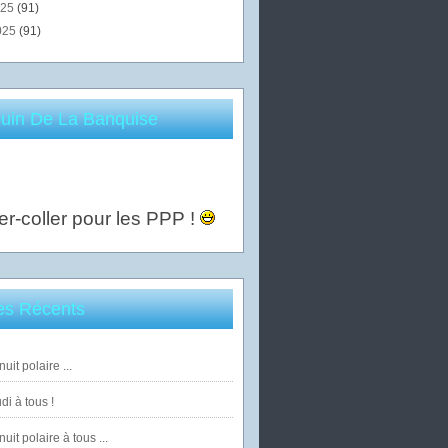
025
(91)
025
(91)
uin De La Banquise
er-coller pour les PPP !
les Récents
uit polaire ...
di à tous !
uit polaire à tous ...