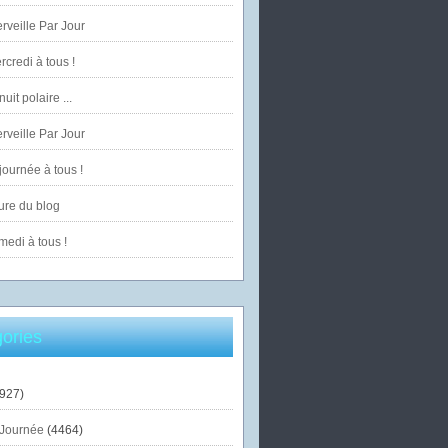
veille Par Jour
credi à tous !
uit polaire ...
veille Par Jour
ournée à tous !
ure du blog
edi à tous !
ories
927)
Journée
(4464)