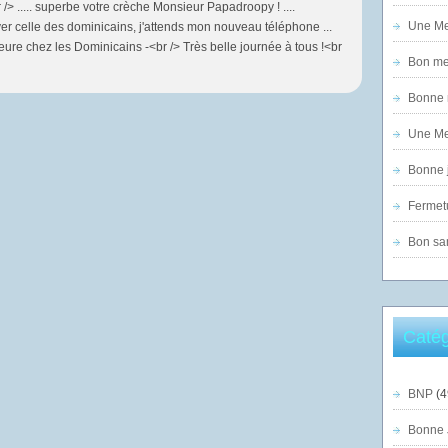
/> ..... superbe votre crèche Monsieur Papadroopy ! ....
Une Mer
er celle des dominicains, j'attends mon nouveau téléphone ...
heure chez les Dominicains -<br /> Très belle journée à tous !<br
Bon mer
Bonne n
Une Mer
Bonne j
Fermet
Bon sam
Catég
BNP
(4
Bonne 