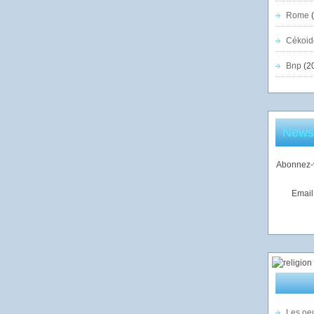
Rome
(
Cékoid
Bnp
(2
Newsl
Abonnez-v
Email
Les oeu