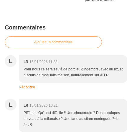
Commentaires
Ajouter un commentaire
L
LR
15/01/2026 11:23
Pour nous ce sera sauté de porc au gingembre, avec du riz, et
biscuits de Noël faits maison, naturellement.<br /> LR
Répondre
L
LR
15/01/2026 10:21
Pffffouh ! Qu'il est difficile !! Une choucroute ? Des escalopes
de veau à la milanaise ? Une tarte au citron meringuée ?<br
/> LR