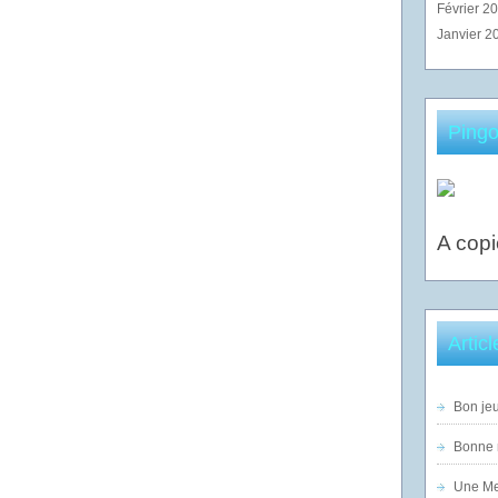
Février 2
Janvier 2
Pingo
A copi
Artic
Bon jeu
Bonne n
Une Mer