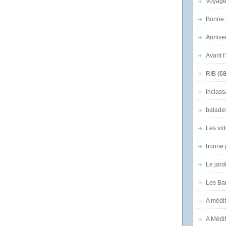
Voyage
Bonne n
Anniver
Avant l
RIB
(68
Inclass
balade
Les vid
bonne 
Le jard
Les Ban
A médit
A Médit