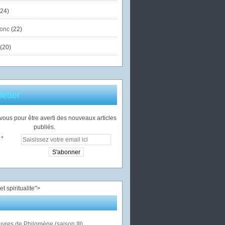
24)
onc
(22)
(20)
etter
ous pour être averti des nouveaux articles
publiés.
">
vres de Philomène (saison III)