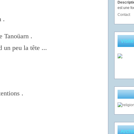
Descript
est une fo
Contact
n .
e Tanoüarn .
Visit
un peu la tête ...
tentions .
Archi