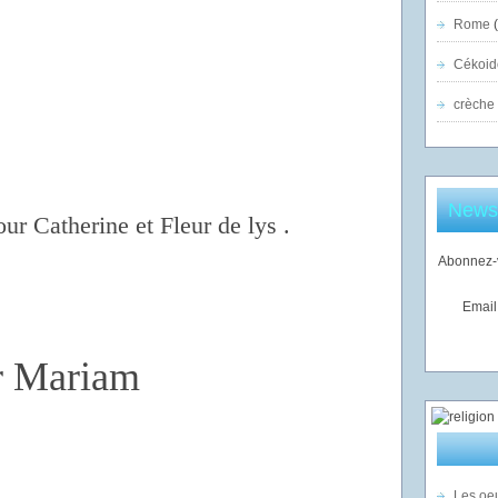
Rome
(
Cékoid
crèche
Newsl
our Catherine et Fleur de lys .
Abonnez-v
Email
er Mariam
Les oeu