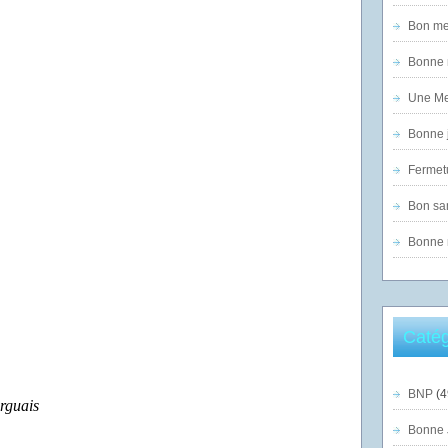
Bon mer
Bonne n
Une Mer
Bonne j
Fermet
Bon sam
Bonne n
Catég
BNP
(4
rguais
Bonne 