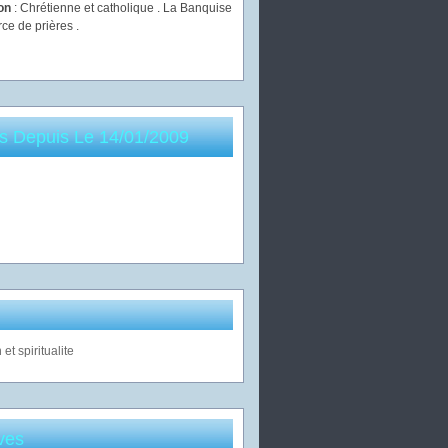
ion
: Chrétienne et catholique . La Banquise
rce de prières .
es Depuis Le 14/01/2009
ves