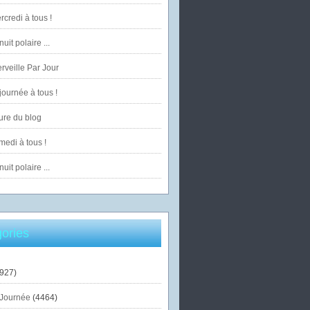
credi à tous !
uit polaire ...
veille Par Jour
ournée à tous !
ure du blog
edi à tous !
uit polaire ...
ories
927)
Journée
(4464)