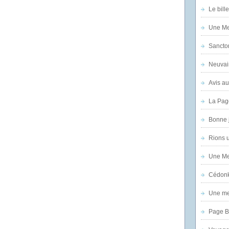
Le bill
Une Mer
Sanctor
Neuvai
Avis au
La Pag
Bonne 
Rions 
Une Mer
Cédon
Une mer
Page B