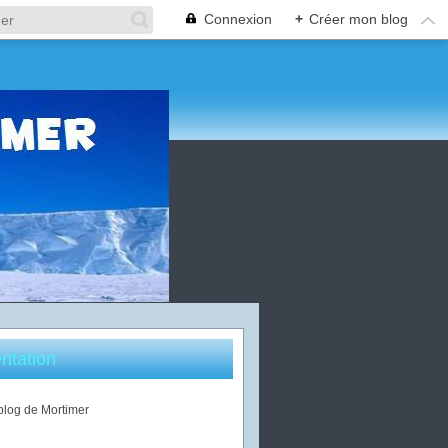
Connexion
+
Créer mon blog
ntation
 blog de Mortimer