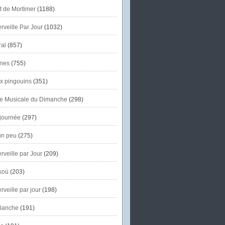
et de Mortimer
(1188)
veille Par Jour
(1032)
al
(857)
nes
(755)
x pingouins
(351)
e Musicale du Dimanche
(298)
journée
(297)
un peu
(275)
veille par Jour
(209)
koù
(203)
veille par jour
(198)
lanche
(191)