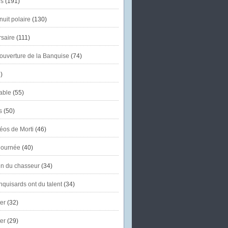
s
(191)
uit polaire
(130)
saire
(111)
'ouverture de la Banquise
(74)
)
able
(55)
s
(50)
éos de Morti
(46)
journée
(40)
in du chasseur
(34)
quisards ont du talent
(34)
er
(32)
er
(29)