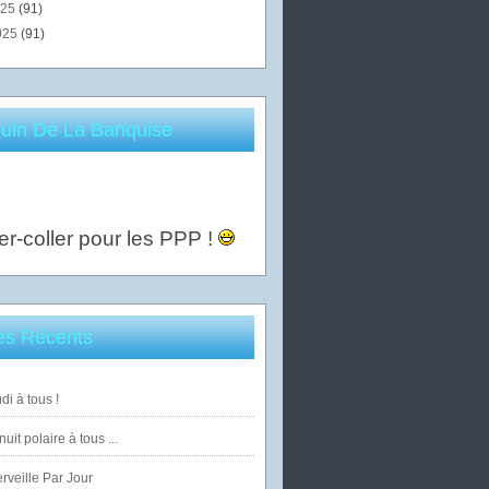
025
(91)
025
(91)
uin De La Banquise
er-coller pour les PPP !
les Récents
di à tous !
uit polaire à tous ...
veille Par Jour