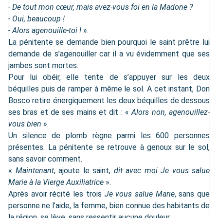
- De tout mon cœur, mais avez-vous foi en la Madone ?
- Oui, beaucoup !
- Alors agenouille-toi !
».
La pénitente se demande bien pourquoi le saint prêtre lui
demande de s’agenouiller car il a vu évidemment que ses
jambes sont mortes.
Pour lui obéir, elle tente de s’appuyer sur les deux
béquilles puis de ramper à même le sol. A cet instant, Don
Bosco retire énergiquement les deux béquilles de dessous
ses bras et de ses mains et dit : «
Alors non, agenouillez-
vous bien
».
Un silence de plomb règne parmi les 600 personnes
présentes. La pénitente se retrouve à genoux sur le sol,
sans savoir comment.
«
Maintenant
, ajoute le saint,
dit avec moi Je vous salue
Marie à la Vierge Auxiliatrice
».
Après avoir récité les trois
Je vous salue Marie
, sans que
personne ne l’aide, la femme, bien connue des habitants de
la région, se lève, sans ressentir aucune douleur.