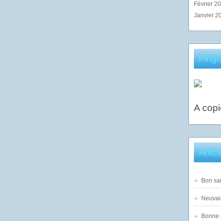
Février 2
Janvier 2
Pingo
A copi
Artic
Bon sam
Neuvai
Bonne n