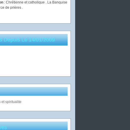
ion
: Chrétienne et catholique . La Banquise
rce de prières .
es Depuis Le 14/01/2009
ves