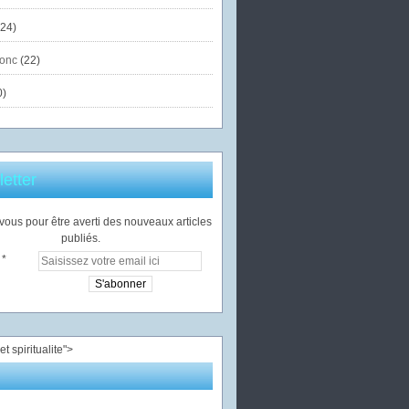
24)
onc
(22)
0)
etter
ous pour être averti des nouveaux articles
publiés.
">