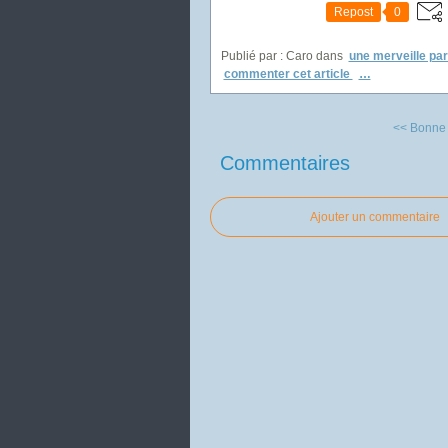
Repost
0
Publié par : Caro
dans
une merveille par
commenter cet article
…
<< Bonne n
Commentaires
Ajouter un commentaire