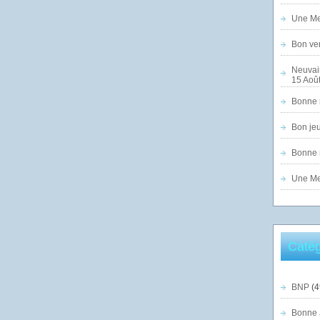
Une Mer
Bon ven
Neuvai
15 Août
Bonne n
Bon jeu
Bonne n
Une Mer
Catég
BNP
(4
Bonne 