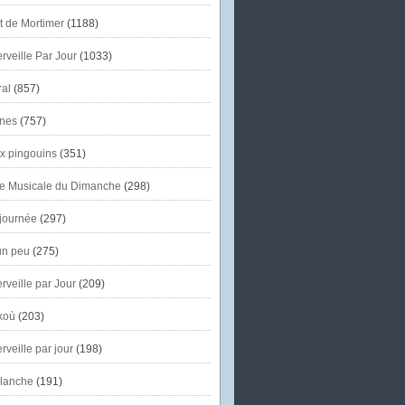
et de Mortimer
(1188)
veille Par Jour
(1033)
al
(857)
nes
(757)
x pingouins
(351)
e Musicale du Dimanche
(298)
journée
(297)
un peu
(275)
veille par Jour
(209)
koù
(203)
veille par jour
(198)
lanche
(191)