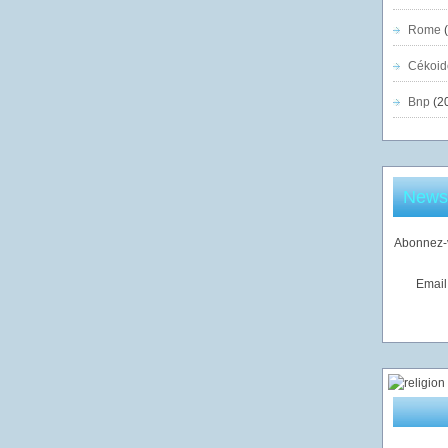
Rome
(
Cékoid
Bnp
(2
Newsl
Abonnez-v
Email