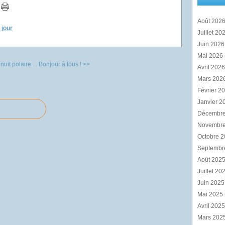
Août 202
 jour
Juillet 20
Juin 202
Mai 2026
uit polaire ...
Bonjour à tous ! >>
Avril 202
Mars 202
Février 2
Janvier 2
Décembr
Novembr
Octobre 
Septembr
Août 202
Juillet 20
Juin 202
Mai 2025
Avril 202
Mars 202