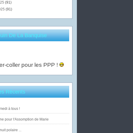
025
(91)
025
(91)
uin De La Banquise
er-coller pour les PPP !
les Récents
edi à tous !
ne pour l'Assomption de Marie
uit polaire ...