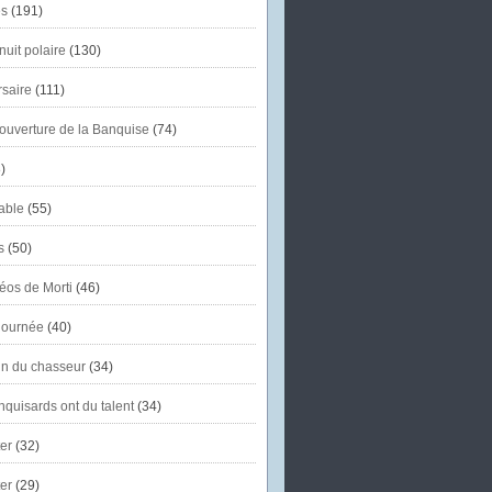
s
(191)
uit polaire
(130)
saire
(111)
'ouverture de la Banquise
(74)
)
able
(55)
s
(50)
éos de Morti
(46)
journée
(40)
in du chasseur
(34)
quisards ont du talent
(34)
er
(32)
er
(29)