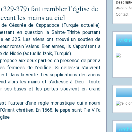
Descript
(329-379) fait trembler l’église de
est une fo
Contact
evant les mains au ciel
e de Césarée de Cappadoce (Turquie actuelle),
mettant en question la Sainte-Trinité pourtant
e en 325. Les ariens ont trouvé un soutien de
Visit
reur romain Valens. Bien armés, ils s’apprêtent à
e de Nicée (actuelle Iznik, Turquie).
Il propose aux deux parties en présence de prier à
s fermées de l’édifice. Si celles-ci s’ouvrent
 est dans la vérité. Les supplications des ariens
end alors les mains et s’adresse à Dieu : toute
ur ses bases et les portes s’ouvrent en grand
 est l’auteur d’une règle monastique qui a nourri
’Orient chrétien. En 1568, le pape saint Pie V l’a
glise.
Archi