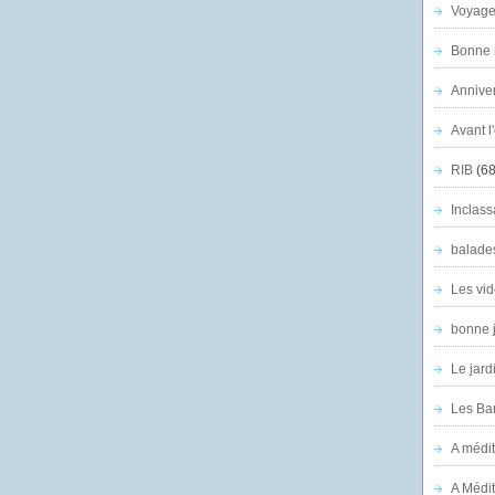
Voyage
Bonne n
Anniver
Avant l
RIB
(68
Inclass
balade
Les vid
bonne 
Le jard
Les Ban
A médit
A Médit