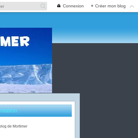
Connexion
+
Créer mon blog
ntation
 blog de Mortimer