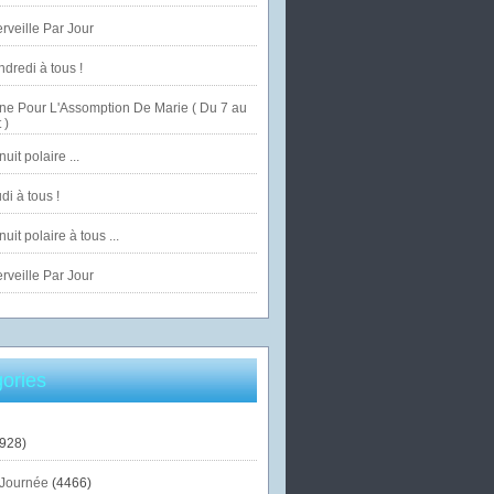
veille Par Jour
dredi à tous !
ne Pour L'Assomption De Marie ( Du 7 au
 )
uit polaire ...
di à tous !
uit polaire à tous ...
veille Par Jour
ories
928)
Journée
(4466)