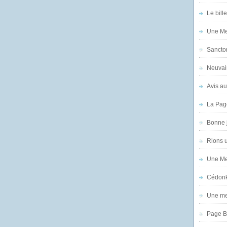
Le bill
Une Mer
Sanctor
Neuvai
Avis au
La Pag
Bonne 
Rions 
Une Mer
Cédon
Une mer
Page B