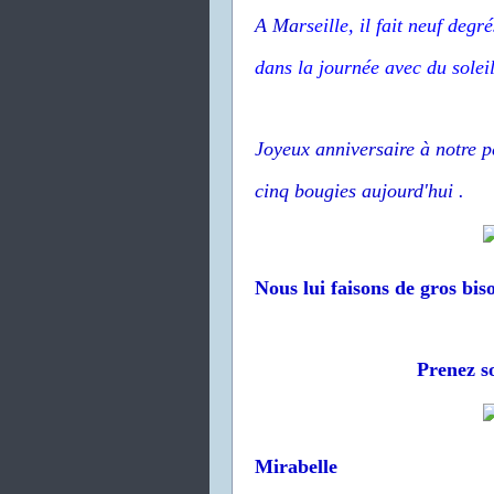
A Ma
rseille, il fait neuf deg
dans la journée avec du soleil
Joyeux anniversaire à notre pe
cinq bougies aujourd'hui .
Nous lui faisons de gros bis
Prenez so
Mirabelle