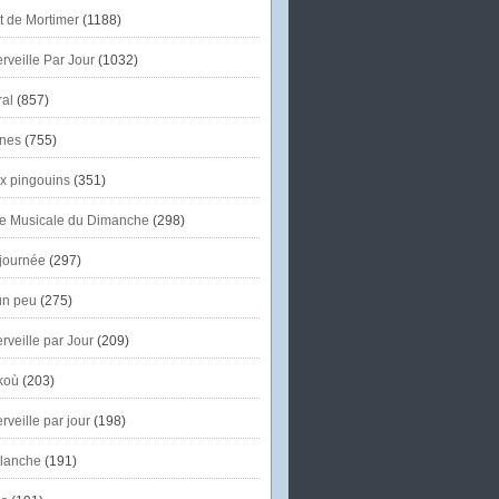
et de Mortimer
(1188)
veille Par Jour
(1032)
al
(857)
nes
(755)
x pingouins
(351)
e Musicale du Dimanche
(298)
journée
(297)
un peu
(275)
veille par Jour
(209)
koù
(203)
veille par jour
(198)
lanche
(191)