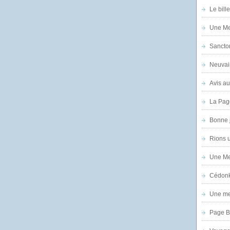
Le bill
Une Mer
Sanctor
Neuvai
Avis au
La Pag
Bonne 
Rions 
Une Mer
Cédon
Une mer
Page B