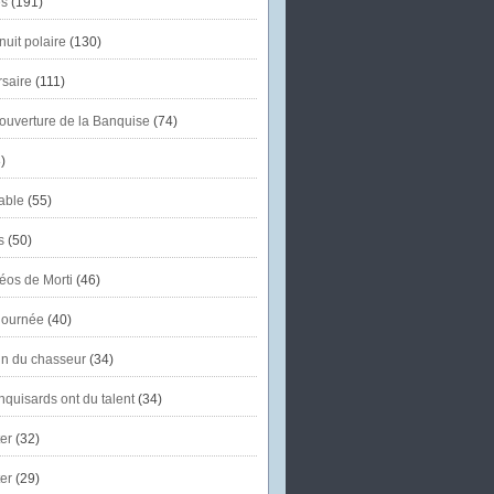
s
(191)
uit polaire
(130)
saire
(111)
'ouverture de la Banquise
(74)
)
able
(55)
s
(50)
éos de Morti
(46)
journée
(40)
in du chasseur
(34)
quisards ont du talent
(34)
er
(32)
er
(29)