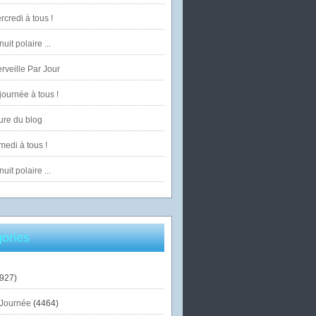
credi à tous !
uit polaire ...
veille Par Jour
ournée à tous !
ure du blog
edi à tous !
uit polaire ...
ories
927)
Journée
(4464)