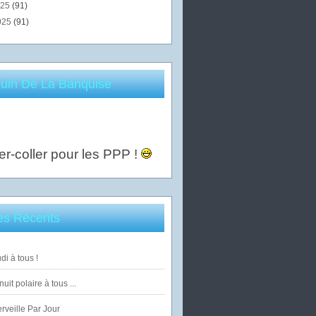
025
(91)
025
(91)
uin De La Banquise
er-coller pour les PPP !
les Récents
di à tous !
uit polaire à tous ...
veille Par Jour