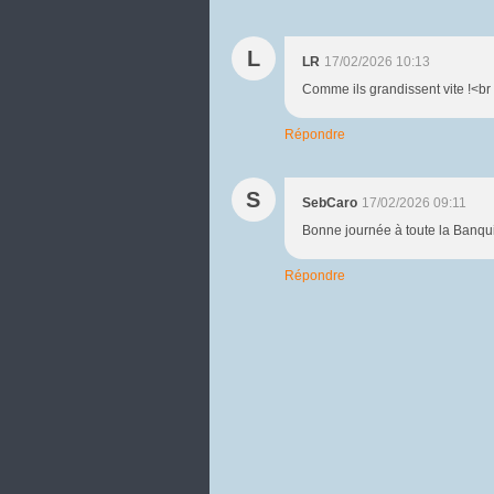
L
LR
17/02/2026 10:13
Comme ils grandissent vite !<br
Répondre
S
SebCaro
17/02/2026 09:11
Bonne journée à toute la Banquis
Répondre