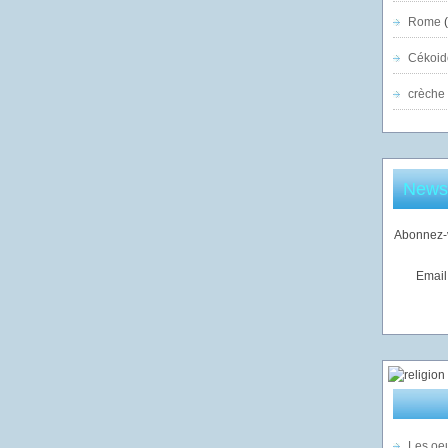
Rome
(
Cékoid
crèche
Newsl
Abonnez-v
Email
Les oeu