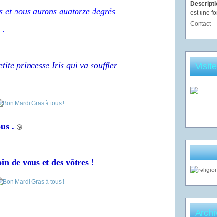
Descript
rés et nous aurons quatorze degrés
est une fo
Contact
 .
tite princesse Iris qui va souffler
Visit
ous .
😘
in de vous et des vôtres !
Archi