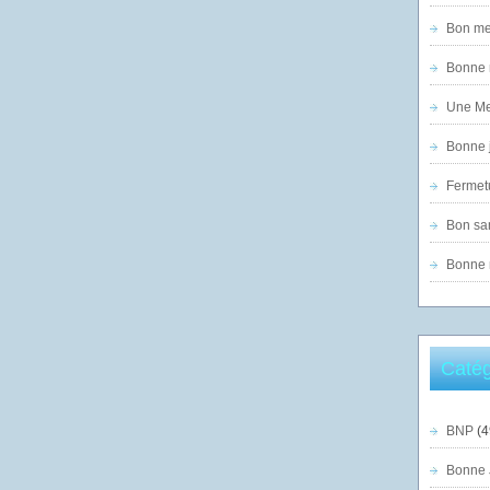
Bon mer
Bonne n
Une Mer
Bonne j
Fermet
Bon sam
Bonne n
Catég
BNP
(4
Bonne 