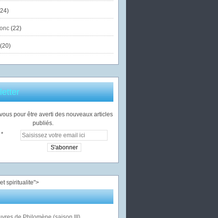
24)
onc
(22)
(20)
etter
ous pour être averti des nouveaux articles
publiés.
">
vres de Philomène (saison III)