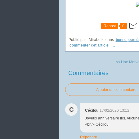
Repost
0
Publié par : Mirabelle
dans
bonne journé
commenter cet article
…
<< Une Mervei
Commentaires
Ajouter un commentaire
C
Cécilou
17/02/2026 13:12
Joyeux anniversaire Iris. Aucu
<br /> Cécilou
Répondre