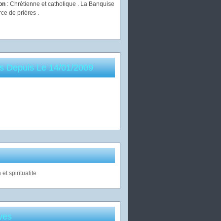
ion
: Chrétienne et catholique . La Banquise
rce de prières .
es Depuis Le 14/01/2009
ves