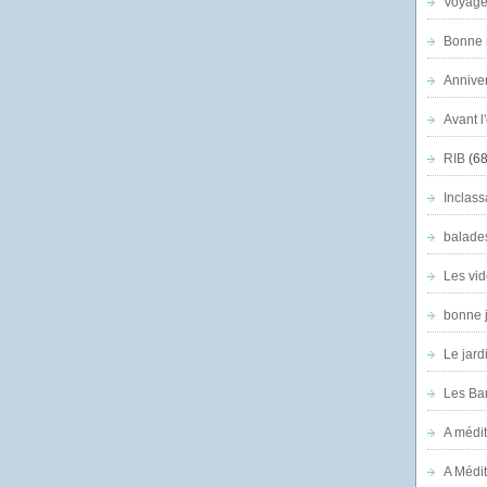
Voyage
Bonne n
Anniver
Avant l
RIB
(68
Inclass
balade
Les vid
bonne 
Le jard
Les Ban
A médit
A Médit