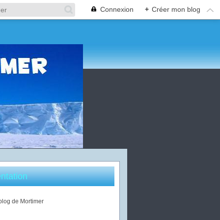
Connexion
+
Créer mon blog
ntation
 blog de Mortimer