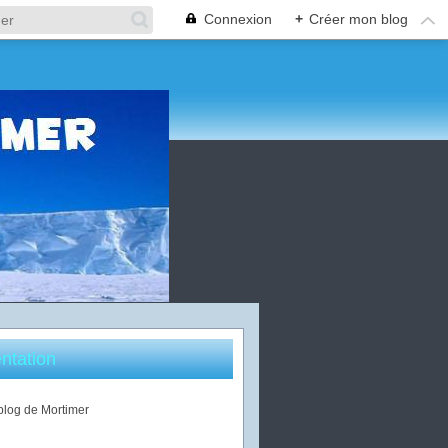
Connexion
+
Créer mon blog
ntation
 blog de Mortimer