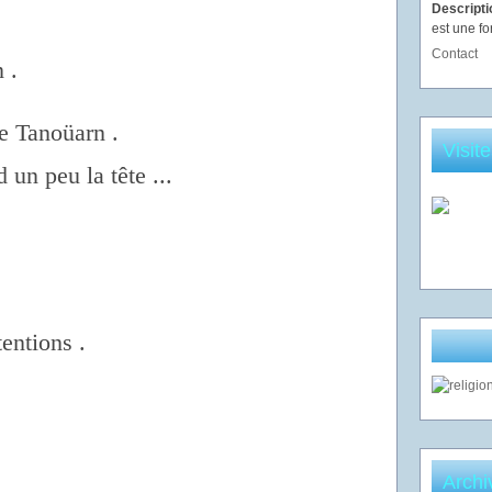
Descript
est une fo
Contact
n .
e Tanoüarn .
Visit
un peu la tête ...
tentions .
Archi