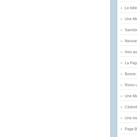
Le bill
Une Mer
Sanctor
Neuvai
Avis au
La Pag
Bonne 
Rions 
Une Mer
Cédon
Une mer
Page B