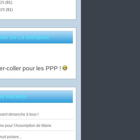
025
(91)
025
(91)
uin De La Banquise
er-coller pour les PPP !
les Récents
saint dimanche à tous !
ne pour l'Assomption de Marie
uit polaire...