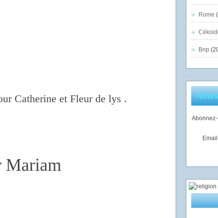
Rome
(
Cékoid
Bnp
(2
Newsl
our Catherine et Fleur de lys .
Abonnez-v
Email
er Mariam