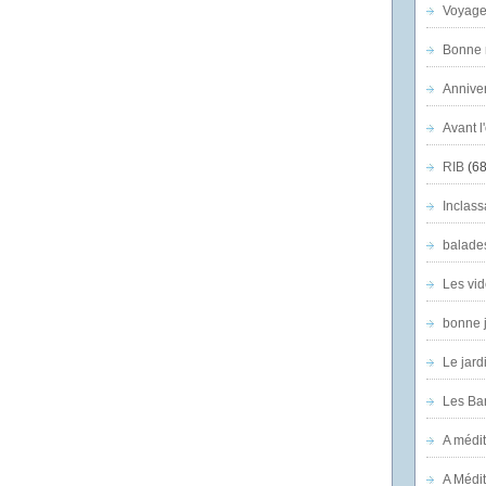
Voyage
Bonne n
Anniver
Avant l
RIB
(68
Inclass
balade
Les vid
bonne 
Le jard
Les Ban
A médit
A Médit