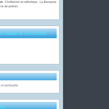
ion
: Chrétienne et catholique . La Banquise
rce de prières .
es Depuis Le 14/01/2009
ves