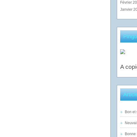
Février 2
Janvier 2
Pingo
A copi
Artic
Bon et 
Neuvai
Bonne n