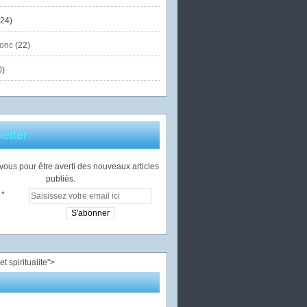
24)
onc
(22)
0)
etter
ous pour être averti des nouveaux articles
publiés.
">