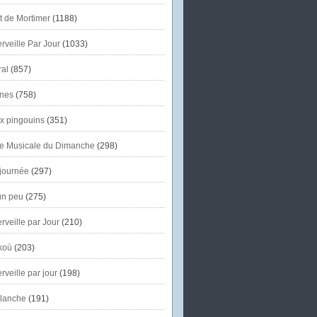
et de Mortimer
(1188)
veille Par Jour
(1033)
al
(857)
nes
(758)
x pingouins
(351)
e Musicale du Dimanche
(298)
journée
(297)
un peu
(275)
veille par Jour
(210)
koù
(203)
veille par jour
(198)
lanche
(191)