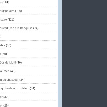
s
(191)
uit polaire
(130)
saire
(111)
'ouverture de la Banquise
(74)
)
able
(55)
s
(50)
éos de Morti
(46)
journée
(40)
in du chasseur
(34)
quisards ont du talent
(34)
er
(32)
er
(29)