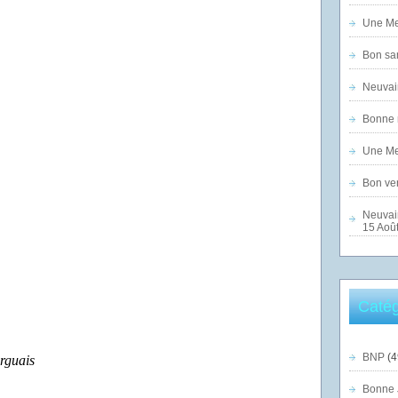
Une Mer
Bon sam
Neuvai
Bonne n
Une Mer
Bon ven
Neuvai
15 Août
Catég
BNP
(4
rguais
Bonne 