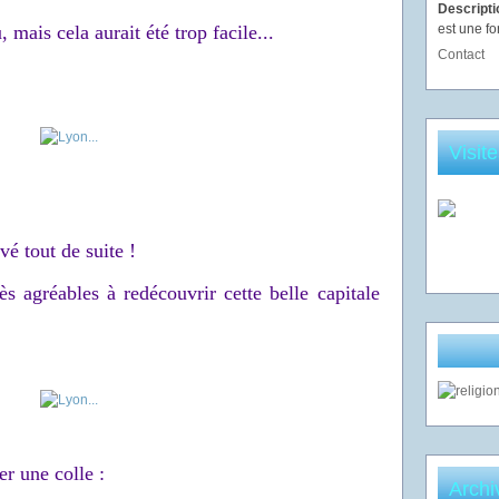
Descript
mais cela aurait été trop facile...
est une fo
Contact
Visit
é tout de suite !
s agréables à redécouvrir cette belle capitale
r une colle :
Archi