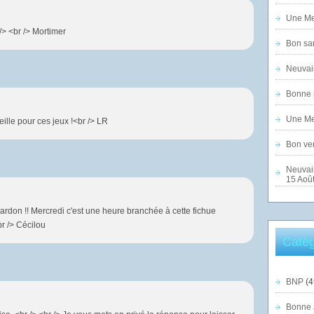
Une Mer
/> <br /> Mortimer
Bon sam
Neuvai
Bonne n
Une Mer
eille pour ces jeux !<br /> LR
Bon ven
Neuvai
15 Août
 pardon !! Mercredi c'est une heure branchée à cette fichue
br /> Cécilou
Catég
BNP
(4
Bonne 