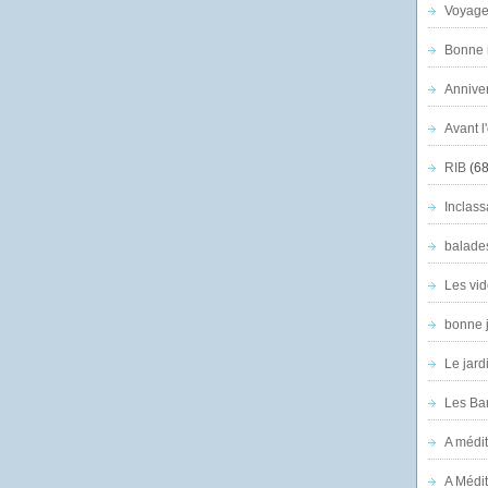
Voyage
Bonne n
Anniver
Avant l
RIB
(68
Inclass
balade
Les vid
bonne 
Le jard
Les Ban
A médit
A Médit