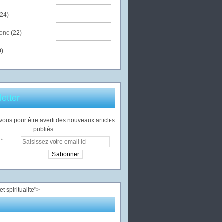
24)
onc
(22)
0)
etter
ous pour être averti des nouveaux articles
publiés.
">