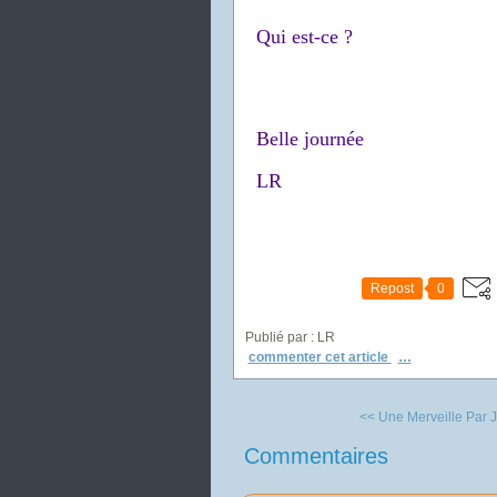
Qui est-ce ?
Belle journée
LR
Repost
0
Publié par : LR
commenter cet article
…
<< Une Merveille Par 
Commentaires