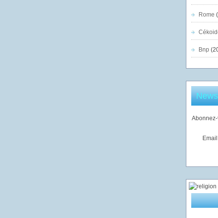
Rome
(
Cékoid
Bnp
(2
Newsl
Abonnez-v
Email