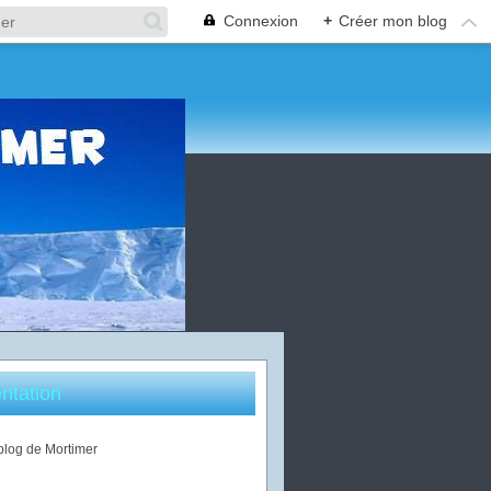
Connexion
+
Créer mon blog
ntation
 blog de Mortimer