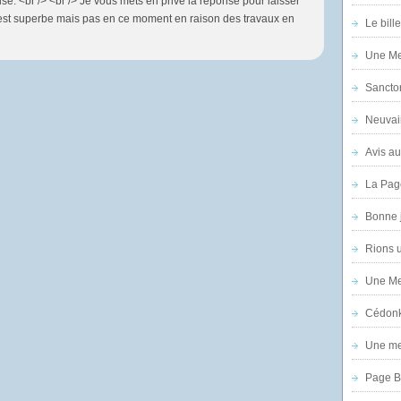
e. <br /> <br /> Je vous mets en privé la réponse pour laisser
 est superbe mais pas en ce moment en raison des travaux en
Le bill
Une Mer
Sanctor
Neuvai
Avis au
La Pag
Bonne 
Rions 
Une Mer
Cédon
Une mer
Page B