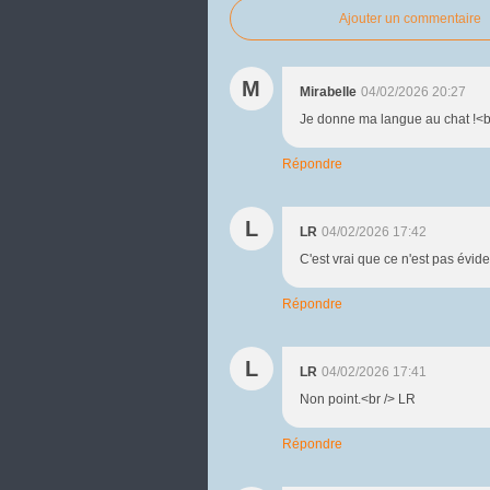
Ajouter un commentaire
M
Mirabelle
04/02/2026 20:27
Je donne ma langue au chat !<br 
Répondre
L
LR
04/02/2026 17:42
C'est vrai que ce n'est pas évide
Répondre
L
LR
04/02/2026 17:41
Non point.<br /> LR
Répondre