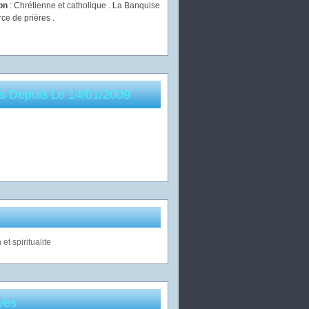
ion
: Chrétienne et catholique . La Banquise
rce de prières .
es Depuis Le 14/01/2009
ves