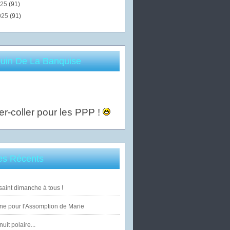
025
(91)
025
(91)
uin De La Banquise
er-coller pour les PPP !
les Récents
saint dimanche à tous !
ne pour l'Assomption de Marie
uit polaire...