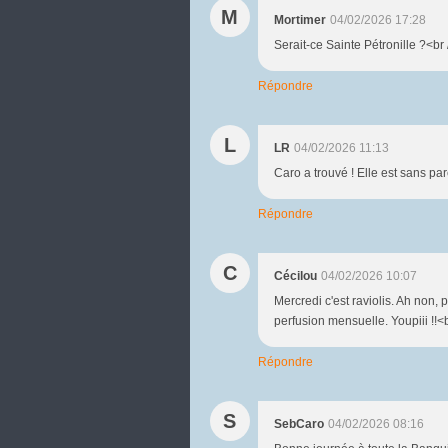
M
Mortimer
04/02/2026 17:28
Serait-ce Sainte Pétronille ?<br 
Répondre
L
LR
04/02/2026 11:13
Caro a trouvé ! Elle est sans par
Répondre
C
Cécilou
04/02/2026 10:07
Mercredi c'est raviolis. Ah non,
perfusion mensuelle. Youpiii !!<
Répondre
S
SebCaro
04/02/2026 08:16