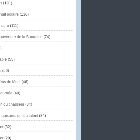
s
(191)
uit polaire
(130)
saire
(111)
'ouverture de la Banquise
(74)
)
able
(55)
s
(50)
éos de Morti
(46)
journée
(40)
in du chasseur
(34)
quisards ont du talent
(34)
er
(32)
er
(29)