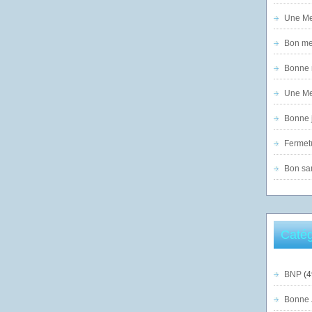
Une Mer
Bon mer
Bonne n
Une Mer
Bonne j
Fermet
Bon sam
Catég
BNP
(4
Bonne 