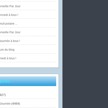
veille Par Jour
credi à tous !
uit polaire ...
veille Par Jour
ournée à tous !
ure du blog
edi à tous !
ories
927)
Journée
(4464)