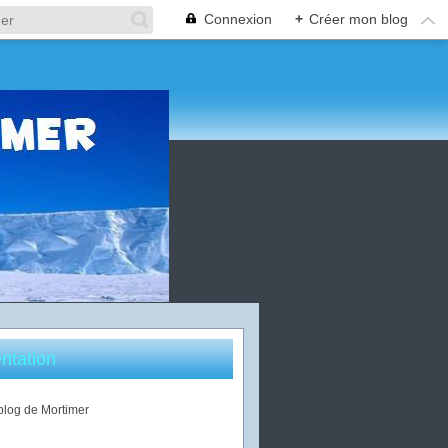
Connexion
+
Créer mon blog
ntation
 blog de Mortimer