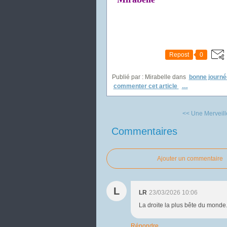
Repost
0
Publié par : Mirabelle
dans
bonne journé
commenter cet article
…
<< Une Merveill
Commentaires
Ajouter un commentaire
L
LR
23/03/2026 10:06
La droite la plus bête du monde.
Répondre