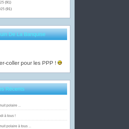
025
(91)
025
(91)
uin De La Banquise
er-coller pour les PPP !
les Récents
uit polaire ...
di à tous !
uit polaire à tous ...