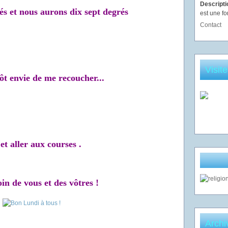
Descript
rés et nous aurons dix sept degrés
est une fo
Contact
Visit
tôt envie de me recoucher...
 et aller aux courses .
in de vous et des vôtres !
Archi