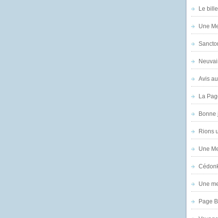
Le bill
Une Mer
Sanctor
Neuvai
Avis au
La Pag
Bonne 
Rions 
Une Mer
Cédon
Une mer
Page B