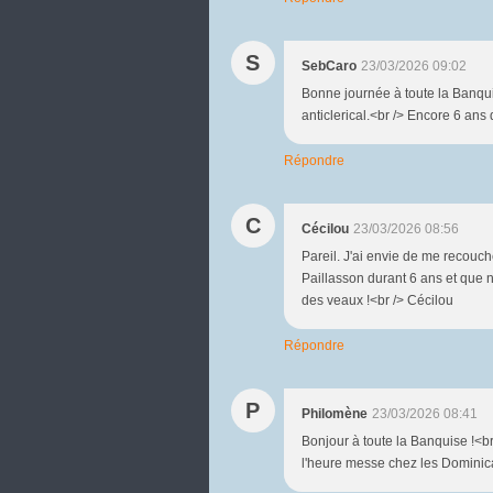
S
SebCaro
23/03/2026 09:02
Bonne journée à toute la Banquis
anticlerical.<br /> Encore 6 ans 
Répondre
C
Cécilou
23/03/2026 08:56
Pareil. J'ai envie de me recouch
Paillasson durant 6 ans et que n
des veaux !<br /> Cécilou
Répondre
P
Philomène
23/03/2026 08:41
Bonjour à toute la Banquise !<br 
l'heure messe chez les Dominica