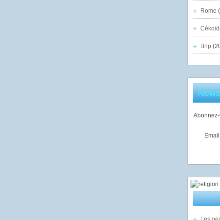
Rome
(
Cékoid
Bnp
(2
Newsl
Abonnez-v
Email
Les oeu