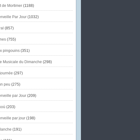
et de Mortimer
(1188)
veille Par Jour
(1032)
al
(857)
nes
(755)
x pingouins
(351)
e Musicale du Dimanche
(298)
journée
(297)
un peu
(275)
veille par Jour
(209)
koù
(203)
veille par jour
(198)
lanche
(191)