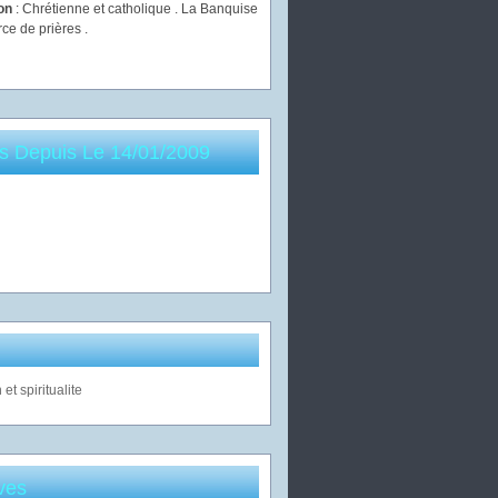
ion
: Chrétienne et catholique . La Banquise
rce de prières .
es Depuis Le 14/01/2009
ves