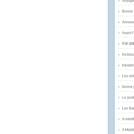
Voyage
Bonne n
Anniver
Avant l
RIB
(68
Inclass
balade
Les vid
bonne 
Le jard
Les Ban
A médit
A Médit