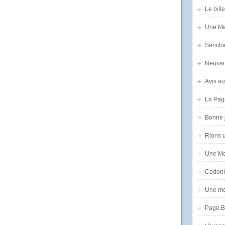
Le bill
Une Mer
Sanctor
Neuvai
Avis au
La Pag
Bonne 
Rions 
Une Mer
Cédon
Une mer
Page B