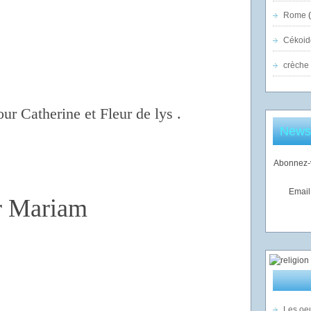
Rome
(
Cékoid
crèche
our Catherine et Fleur de lys .
Newsl
Abonnez-v
Email
er Mariam
Les oeu