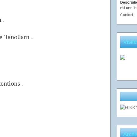
Descript
est une fo
Contact
n .
e Tanoüarn .
Visit
tentions .
Archi