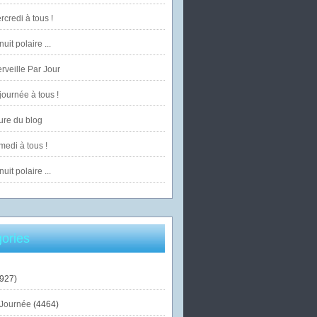
credi à tous !
uit polaire ...
veille Par Jour
ournée à tous !
ure du blog
edi à tous !
uit polaire ...
ories
927)
Journée
(4464)