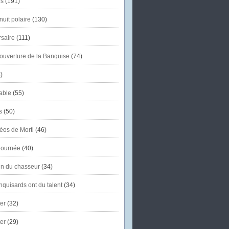
s
(191)
uit polaire
(130)
saire
(111)
'ouverture de la Banquise
(74)
)
able
(55)
s
(50)
éos de Morti
(46)
journée
(40)
in du chasseur
(34)
quisards ont du talent
(34)
er
(32)
er
(29)