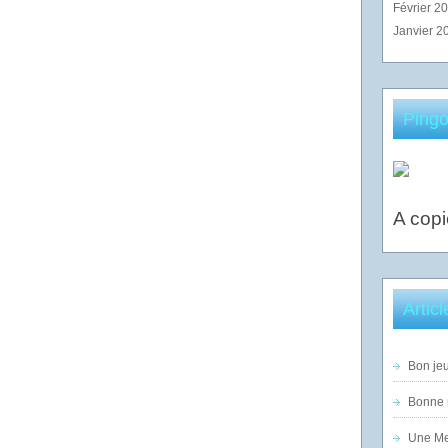
Février 2
Janvier 2
Pingo
A copi
Artic
Bon jeu
Bonne n
Une Mer