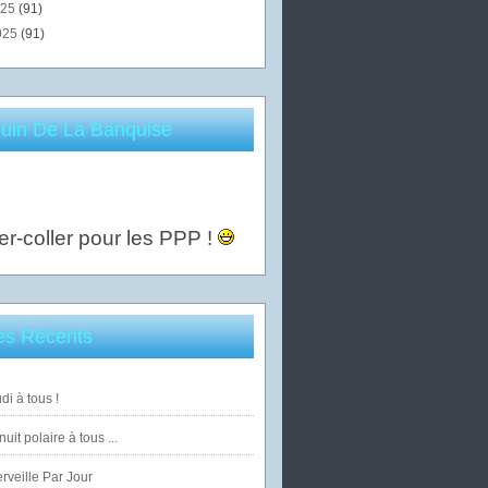
025
(91)
025
(91)
uin De La Banquise
er-coller pour les PPP !
les Récents
di à tous !
uit polaire à tous ...
veille Par Jour