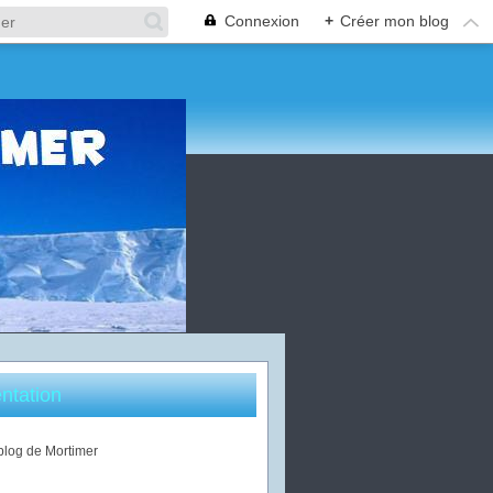
Connexion
+
Créer mon blog
ntation
 blog de Mortimer