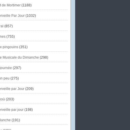
et de Mortimer
(1188)
veille Par Jour
(1032)
al
(857)
nes
(755)
x pingouins
(351)
e Musicale du Dimanche
(298)
journée
(297)
un peu
(275)
veille par Jour
(209)
koù
(203)
veille par jour
(198)
lanche
(191)