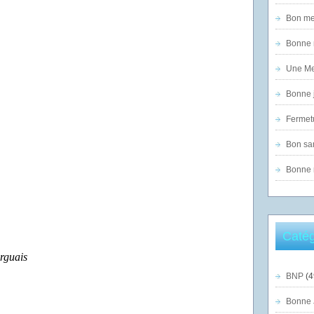
Bon mer
Bonne n
Une Mer
Bonne j
Fermet
Bon sam
Bonne n
Catég
rguais
BNP
(4
Bonne 