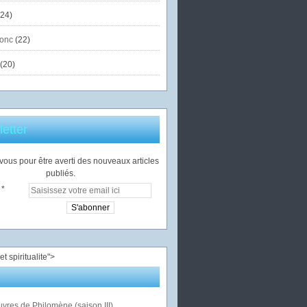
24)
onc
(22)
(20)
etter
ous pour être averti des nouveaux articles
publiés.
">
vres de Philomène (saison III)