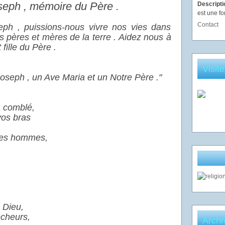
oseph , mémoire du Père .
Descript
est une fo
Contact
eph , puissions-nous vivre nos vies dans
os pères et mères de la terre . Aidez nous à
fille du Père .
Visit
Joseph , un Ave Maria et un Notre Père ."
a comblé,
vos bras
 les hommes,
 Dieu,
écheurs,
Archi