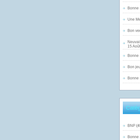
Bonne n
Une Mer
Bon ven
Neuvai
15 Août
Bonne n
Bon jeu
Bonne n
Catég
BNP
(4
Bonne 