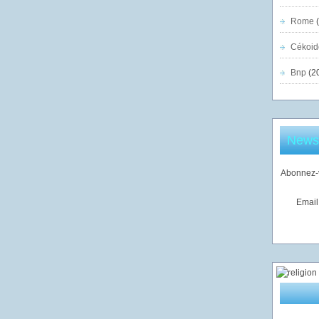
Rome
(
Cékoid
Bnp
(2
Newsl
Abonnez-v
Email