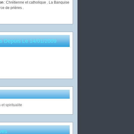
ion
: Chrétienne et catholique . La Banquise
rce de prières .
es Depuis Le 14/01/2009
ves