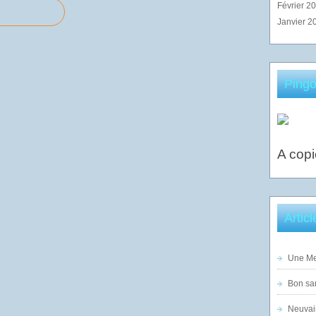
Février 2
Janvier 2
Pingo
A copi
Artic
Une Mer
Bon sam
Neuvai