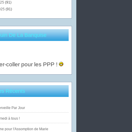
025
(91)
025
(91)
uin De La Banquise
er-coller pour les PPP !
les Récents
veille Par Jour
edi à tous !
ne pour l'Assomption de Marie