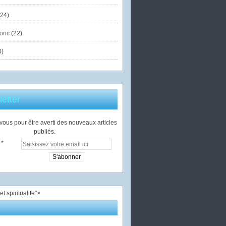
24)
onc
(22)
0)
etter
ous pour être averti des nouveaux articles
publiés.
">