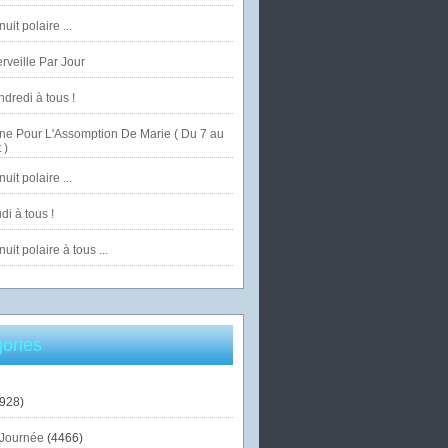
uit polaire ...
veille Par Jour
dredi à tous !
ne Pour L'Assomption De Marie ( Du 7 au
 )
uit polaire ...
di à tous !
uit polaire à tous ...
ories
928)
Journée
(4466)