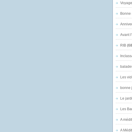
Voyage
Bonne n
Anniver
Avant l
RIB
(68
Inclass
balade
Les vid
bonne 
Le jard
Les Ban
A médit
A Médit