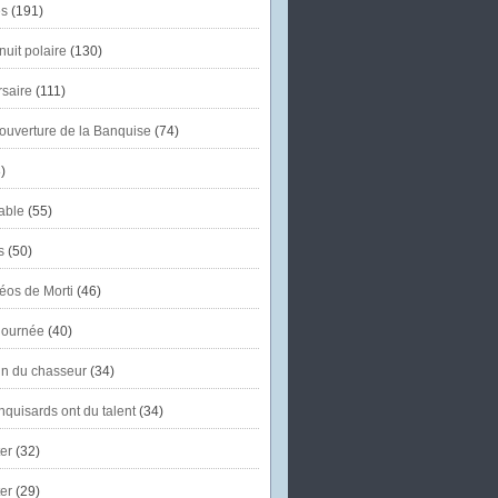
s
(191)
uit polaire
(130)
saire
(111)
'ouverture de la Banquise
(74)
)
able
(55)
s
(50)
éos de Morti
(46)
journée
(40)
in du chasseur
(34)
quisards ont du talent
(34)
er
(32)
er
(29)