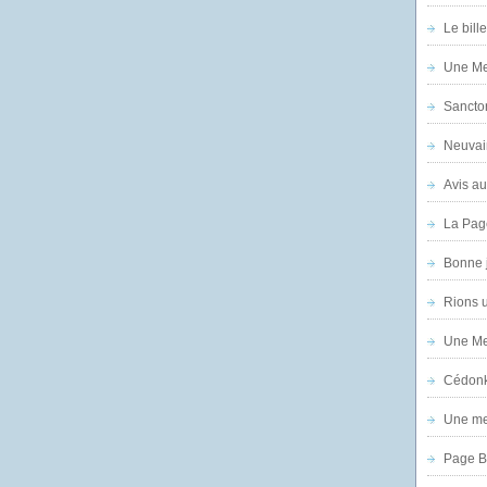
Le bill
Une Mer
Sanctor
Neuvai
Avis au
La Pag
Bonne 
Rions 
Une Mer
Cédon
Une mer
Page B