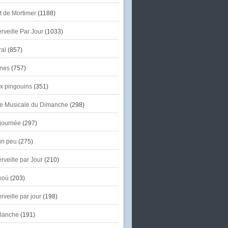
et de Mortimer
(1188)
veille Par Jour
(1033)
al
(857)
nes
(757)
x pingouins
(351)
e Musicale du Dimanche
(298)
journée
(297)
un peu
(275)
veille par Jour
(210)
koù
(203)
veille par jour
(198)
lanche
(191)