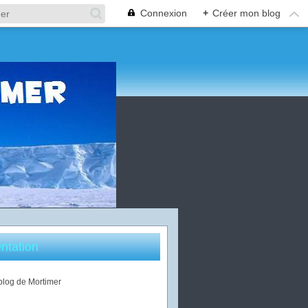
Connexion
+
Créer mon blog
ntation
 blog de Mortimer