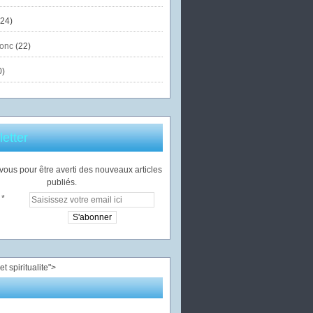
24)
onc
(22)
0)
etter
ous pour être averti des nouveaux articles
publiés.
">