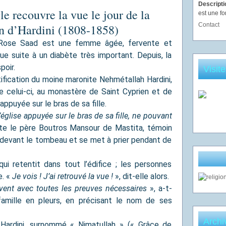
Descript
 recouvre la vue le jour de la
est une fo
Contact
on d’Hardini (1808-1858)
, Rose Saad est une femme âgée, fervente et
vue suite à un diabète très important. Depuis, la
poir.
Visit
tification du moine maronite Nehmétallah Hardini,
e celui-ci, au monastère de Saint Cyprien et de
appuyée sur le bras de sa fille.
’église appuyée sur le bras de sa fille, ne pouvant
te le père Boutros Mansour de Mastita, témoin
 devant le tombeau et se met à prier pendant de
ui retentit dans tout l’édifice ; les personnes
e. «
Je vois ! J’ai retrouvé la vue !
», dit-elle alors.
uvent avec toutes les preuves nécessaires
», a-t-
famille en pleurs, en précisant le nom de ses
Archi
 Hardini, surnommé « Nimatullah » (« Grâce de