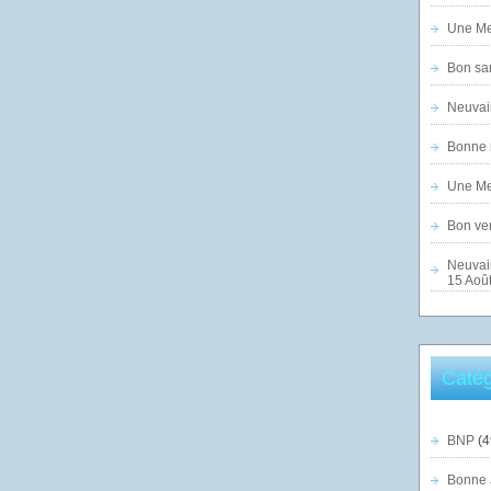
Une Mer
Bon sam
Neuvai
Bonne n
Une Mer
Bon ven
Neuvai
15 Août
Catég
BNP
(4
Bonne 