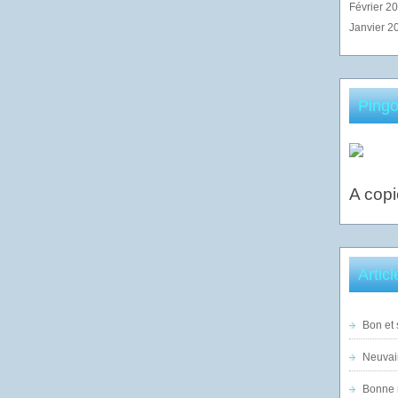
Février 2
Janvier 2
Pingo
A copi
Artic
Bon et 
Neuvai
Bonne n