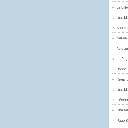
Le bill
Une Mer
Sanctor
Neuvai
Avis au
La Pag
Bonne 
Rions 
Une Mer
Cédon
Une mer
Page B