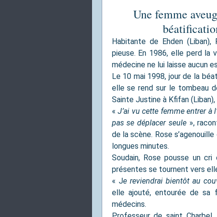
Une femme aveugle
béatificati
Habitante de Ehden (Liban)
pieuse. En 1986, elle perd la 
médecine ne lui laisse aucun es
Le 10 mai 1998, jour de la béa
elle se rend sur le tombeau d
Sainte Justine à Kfifan (Liban), 
«
J’ai vu cette femme entrer à l
pas se déplacer seule
», racon
de la scène. Rose s’agenouille
longues minutes.
Soudain, Rose pousse un cri q
présentes se tournent vers ell
« J
e reviendrai bientôt au co
elle ajouté, entourée de sa 
médecins.
Professeur de saint Charbel,