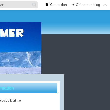
Connexion
+
Créer mon blog
ntation
 blog de Mortimer