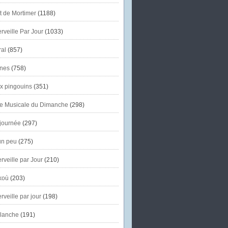
et de Mortimer
(1188)
veille Par Jour
(1033)
al
(857)
nes
(758)
x pingouins
(351)
e Musicale du Dimanche
(298)
journée
(297)
un peu
(275)
veille par Jour
(210)
koù
(203)
veille par jour
(198)
lanche
(191)