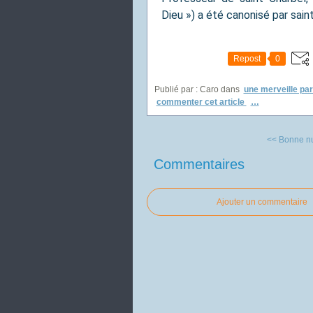
Dieu ») a été canonisé par sain
Repost
0
Publié par : Caro
dans
une merveille par
commenter cet article
…
<< Bonne nui
Commentaires
Ajouter un commentaire