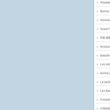
Voyage
Bonne n
Anniver
Avant l
RIB
(68
Inclass
balade
Les vid
bonne 
Le jard
Les Ban
A médit
A Médit