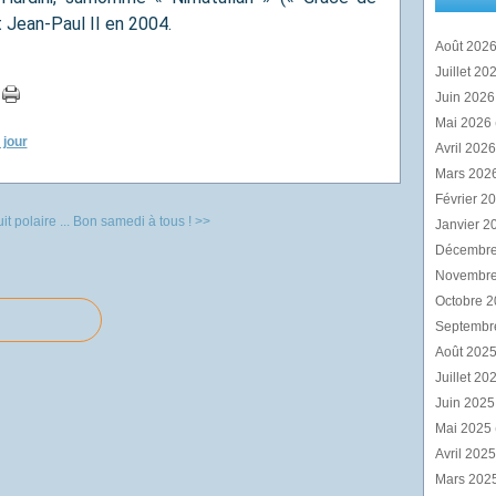
t Jean-Paul II en 2004.
Août 202
Juillet 20
Juin 202
Mai 2026
 jour
Avril 202
Mars 202
Février 2
t polaire ...
Bon samedi à tous ! >>
Janvier 2
Décembr
Novembr
Octobre 
Septembr
Août 202
Juillet 20
Juin 202
Mai 2025
Avril 202
Mars 202