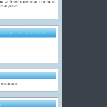
ion
: Chrétienne et catholique . La Banquise
rce de prières .
es Depuis Le 14/01/2009
ves