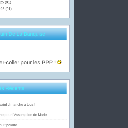
025
(91)
025
(91)
uin De La Banquise
er-coller pour les PPP !
les Récents
saint dimanche à tous !
ne pour l'Assomption de Marie
uit polaire...