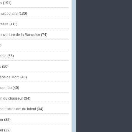
s
(191)
uit polaire
(130)
saire
(111)
'ouverture de la Banquise
(74)
)
able
(55)
s
(50)
éos de Morti
(46)
journée
(40)
in du chasseur
(34)
quisards ont du talent
(34)
er
(32)
er
(29)