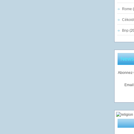
Rome
(
Cékoid
Bnp
(2
Newsl
Abonnez-v
Email