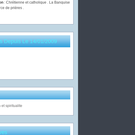
ion
: Chrétienne et catholique . La Banquise
rce de prières .
es Depuis Le 14/01/2009
ves