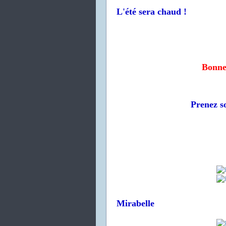
L'été sera chaud !
Bonne 
Prenez so
Mirabelle