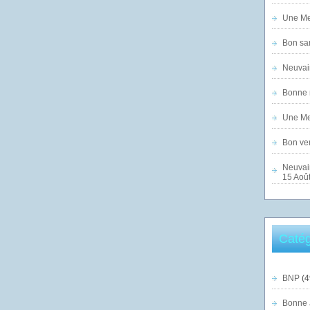
Une Mer
Bon sam
Neuvai
Bonne n
Une Mer
Bon ven
Neuvai
15 Août
Catég
BNP
(4
Bonne 