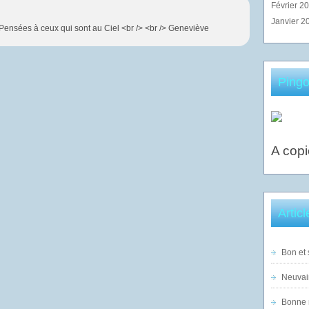
Février 2
Janvier 2
Pensées à ceux qui sont au Ciel <br /> <br /> Geneviève
Pingo
A copi
Artic
Bon et 
Neuvai
Bonne n