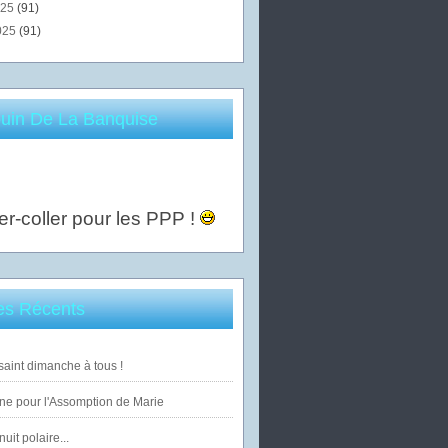
025
(91)
025
(91)
uin De La Banquise
er-coller pour les PPP !
les Récents
saint dimanche à tous !
ne pour l'Assomption de Marie
uit polaire...