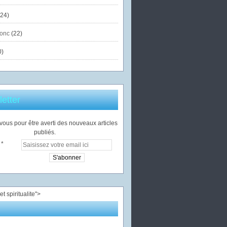
24)
onc
(22)
0)
etter
ous pour être averti des nouveaux articles
publiés.
">