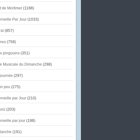
et de Mortimer
(1188)
veille Par Jour
(1033)
al
(857)
nes
(758)
x pingouins
(351)
e Musicale du Dimanche
(298)
journée
(297)
un peu
(275)
veille par Jour
(210)
koù
(203)
veille par jour
(198)
lanche
(191)