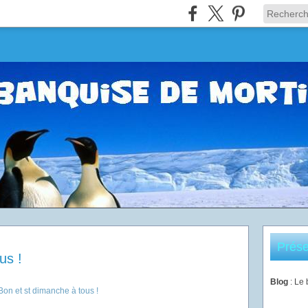
Prése
us !
Blog
: Le