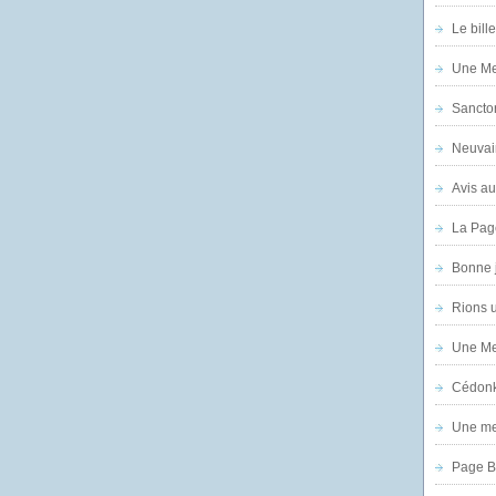
Le bill
Une Mer
Sanctor
Neuvai
Avis au
La Pag
Bonne 
Rions 
Une Mer
Cédon
Une mer
Page B