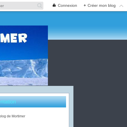
Connexion
+
Créer mon blog
ntation
 blog de Mortimer