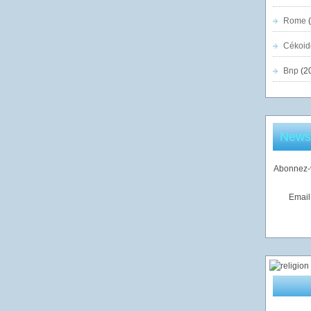
Rome
(
Cékoid
Bnp
(2
Newsl
Abonnez-v
Email