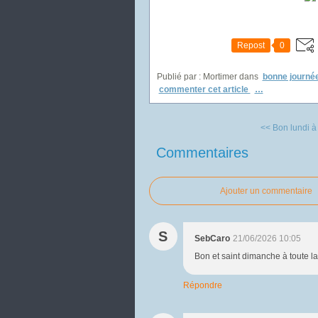
Repost
0
Publié par : Mortimer
dans
bonne journé
commenter cet article
…
<< Bon lundi à 
Commentaires
Ajouter un commentaire
S
SebCaro
21/06/2026 10:05
Bon et saint dimanche à toute la
Répondre