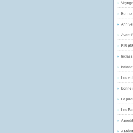
Voyage
Bonne n
Anniver
Avant l
RIB
(68
Inclass
balade
Les vid
bonne 
Le jard
Les Ban
A médit
A Médit