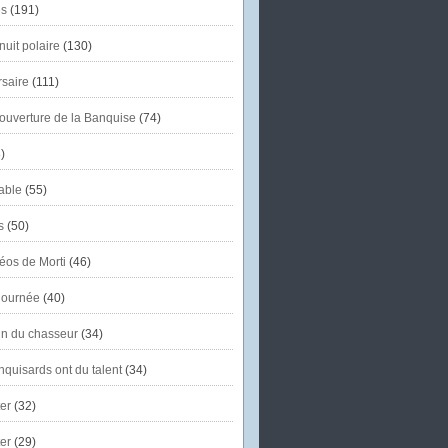
s
(191)
uit polaire
(130)
saire
(111)
'ouverture de la Banquise
(74)
)
able
(55)
s
(50)
éos de Morti
(46)
journée
(40)
in du chasseur
(34)
quisards ont du talent
(34)
er
(32)
er
(29)