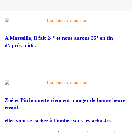
A Marseille, il fait 24° et nous aurons 35° en fin
d'après-midi .
Zoé et Pitchounette viennent manger de bonne heure
ensuite
elles vont se cacher à l'ombre sous les arbustes .