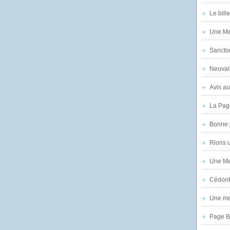
Le bill
Une Mer
Sanctor
Neuvai
Avis au
La Pag
Bonne 
Rions 
Une Mer
Cédon
Une mer
Page B