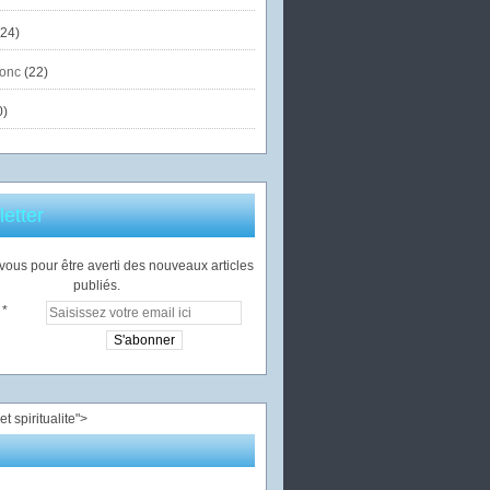
24)
onc
(22)
0)
etter
ous pour être averti des nouveaux articles
publiés.
">