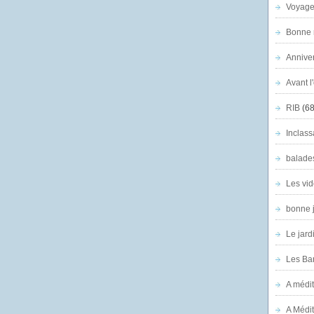
Voyage
Bonne n
Anniver
Avant l
RIB
(68
Inclass
balade
Les vid
bonne 
Le jard
Les Ban
A médit
A Médit