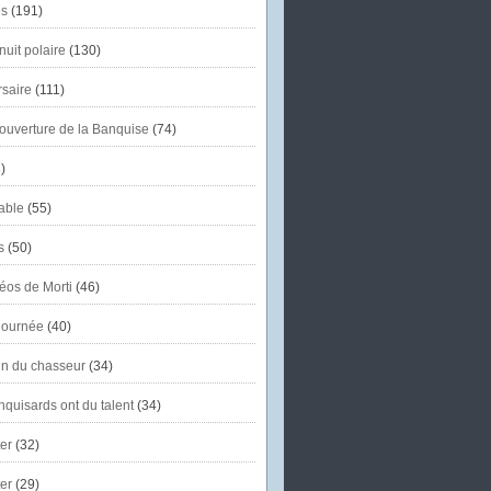
s
(191)
uit polaire
(130)
saire
(111)
'ouverture de la Banquise
(74)
)
able
(55)
s
(50)
éos de Morti
(46)
journée
(40)
in du chasseur
(34)
quisards ont du talent
(34)
er
(32)
er
(29)