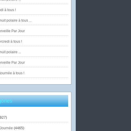
di à tous !
uit polaire à tous ...
veille Par Jour
credi à tous !
uit polaire ...
veille Par Jour
ournée à tous !
ories
927)
Journée
(4465)