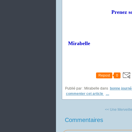
Prenez so
Mirabelle
Repost
0
Publié par : Mirabelle
dans
bonne journé
commenter cet article
…
<< Une Merveille
Commentaires