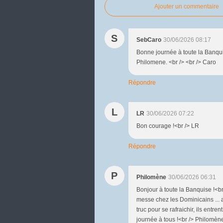
Ajouter un commentaire
S
SebCaro
30/06/2026 08:17
Bonne journée à toute la Banqui
Philomene. <br /> <br /> Caro
Répondre
L
LR
30/06/2026 07:22
Bon courage !<br /> LR
Répondre
P
Philomène
30/06/2026 06:31
Bonjour à toute la Banquise !<br /
messe chez les Dominicains ... 
truc pour se rafraichir, ils entren
journée à tous !<br /> Philomèn