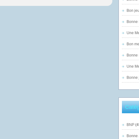
Bon jeu
Bonne n
Une Mer
Bon mer
Bonne n
Une Mer
Bonne j
Catég
BNP
(4
Bonne 