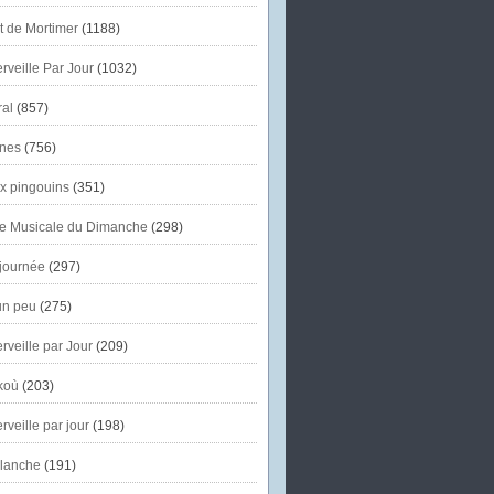
et de Mortimer
(1188)
veille Par Jour
(1032)
al
(857)
nes
(756)
x pingouins
(351)
e Musicale du Dimanche
(298)
journée
(297)
un peu
(275)
veille par Jour
(209)
koù
(203)
veille par jour
(198)
lanche
(191)