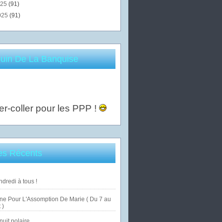
025
(91)
025
(91)
uin De La Banquise
er-coller pour les PPP !
les Récents
dredi à tous !
ne Pour L'Assomption De Marie ( Du 7 au
 )
uit polaire ...