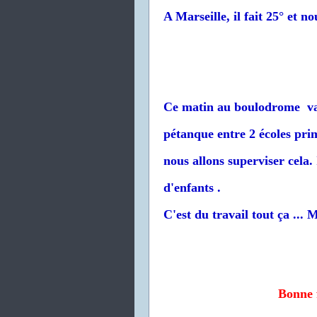
A Marseille, il fait 25° et n
Ce matin au boulodrome va 
pétanque entre 2 écoles pr
nous allons superviser cela.
d'enfants .
C'est du travail tout ça ... M
Bonne f