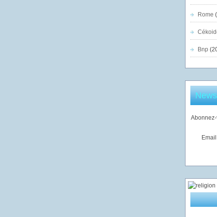
Rome
(
Cékoid
Bnp
(2
Newsl
Abonnez-v
Email