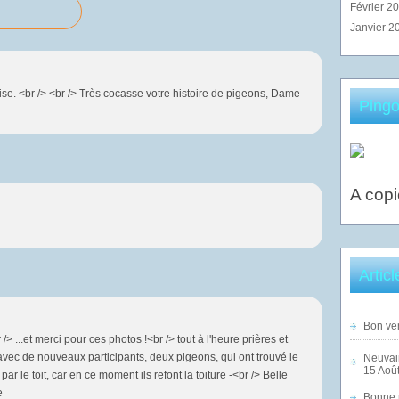
Février 2
Janvier 2
se. <br /> <br /> Très cocasse votre histoire de pigeons, Dame
Pingo
A copi
Artic
Bon ven
> ...et merci pour ces photos !<br /> tout à l'heure prières et
avec de nouveaux participants, deux pigeons, qui ont trouvé le
Neuvai
15 Août
t par le toit, car en ce moment ils refont la toiture -<br /> Belle
e
Bonne n