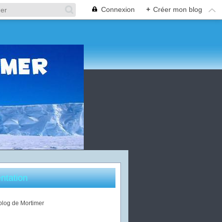
Connexion
+
Créer mon blog
ntation
 blog de Mortimer