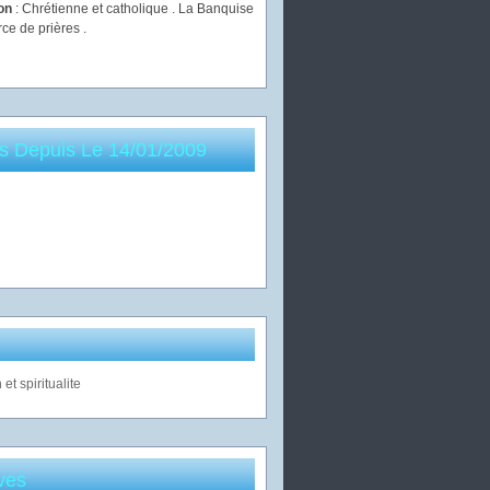
ion
: Chrétienne et catholique . La Banquise
rce de prières .
es Depuis Le 14/01/2009
ves