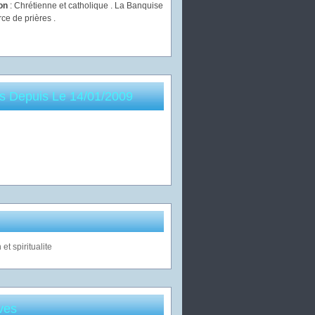
ion
: Chrétienne et catholique . La Banquise
rce de prières .
es Depuis Le 14/01/2009
ves