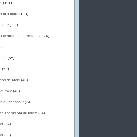
s
(191)
uit polaire
(130)
saire
(111)
'ouverture de la Banquise
(74)
)
able
(55)
s
(50)
éos de Morti
(46)
journée
(40)
in du chasseur
(34)
quisards ont du talent
(34)
er
(32)
er
(29)