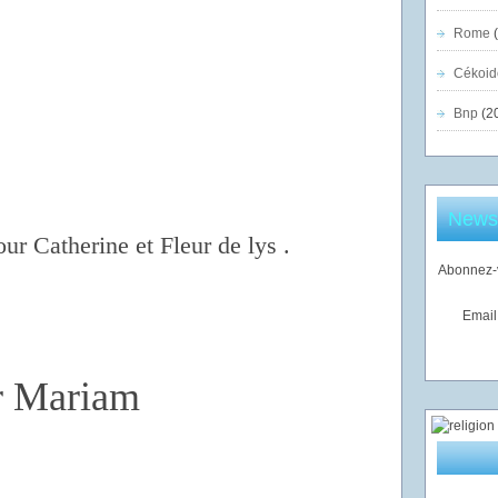
Rome
(
Cékoid
Bnp
(2
Newsl
our Catherine et Fleur de lys .
Abonnez-v
Email
er Mariam