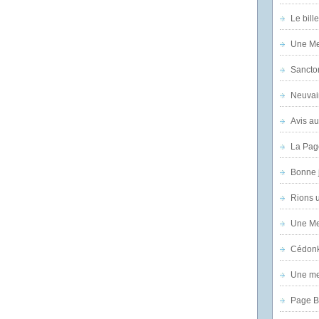
Le bill
Une Mer
Sanctor
Neuvai
Avis au
La Pag
Bonne 
Rions 
Une Mer
Cédon
Une mer
Page B