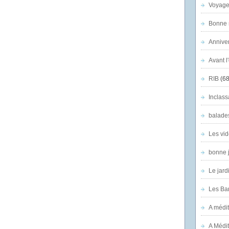
Voyage
Bonne n
Anniver
Avant l
RIB
(68
Inclass
balade
Les vid
bonne 
Le jard
Les Ban
A médit
A Médit