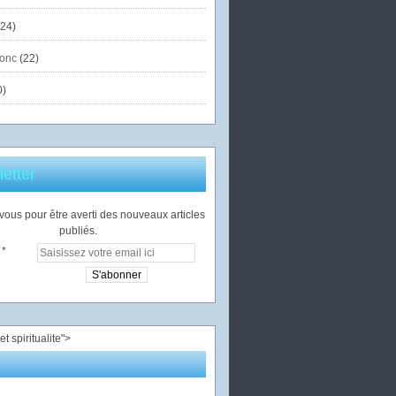
24)
onc
(22)
0)
etter
ous pour être averti des nouveaux articles
publiés.
">