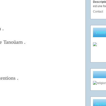
Descript
est une fo
Contact
n .
Visit
e Tanoüarn .
tentions .
Archi