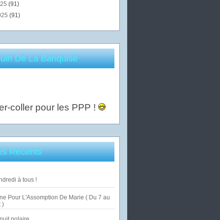
025
(91)
025
(91)
uin De La Banquise
er-coller pour les PPP !
les Récents
dredi à tous !
ne Pour L'Assomption De Marie ( Du 7 au
 )
uit polaire ...