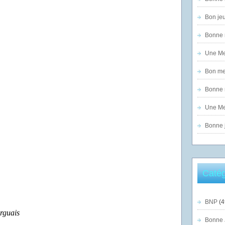
Bon jeu
Bonne n
Une Mer
Bon mer
Bonne n
Une Mer
Bonne j
Catég
BNP
(4
rguais
Bonne 