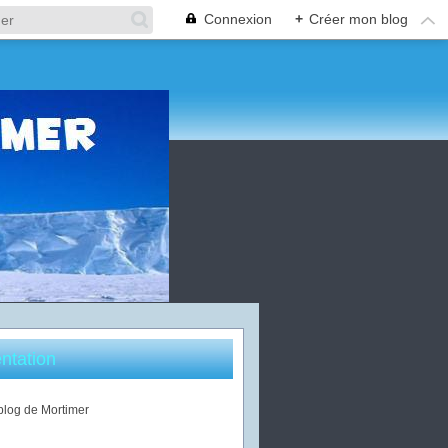
Connexion
+
Créer mon blog
ntation
 blog de Mortimer