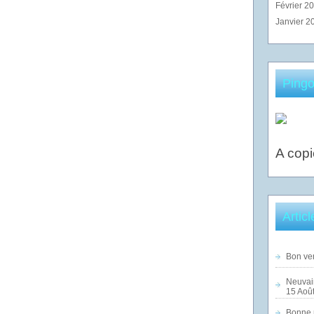
Février 2
Janvier 2
Pingo
A copi
Artic
Bon ven
Neuvai
15 Août
Bonne n