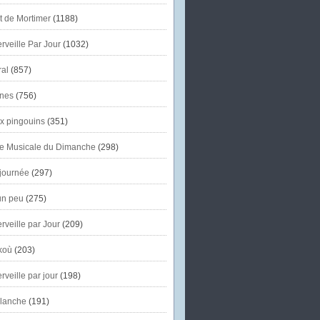
et de Mortimer
(1188)
veille Par Jour
(1032)
al
(857)
nes
(756)
x pingouins
(351)
e Musicale du Dimanche
(298)
journée
(297)
un peu
(275)
veille par Jour
(209)
koù
(203)
veille par jour
(198)
lanche
(191)