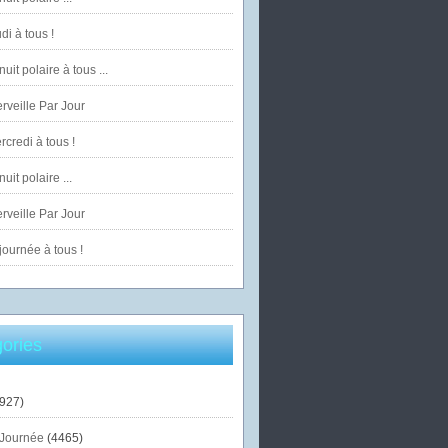
di à tous !
uit polaire à tous ...
veille Par Jour
credi à tous !
uit polaire ...
veille Par Jour
ournée à tous !
ories
927)
Journée
(4465)