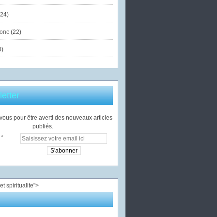
24)
onc
(22)
0)
etter
ous pour être averti des nouveaux articles
publiés.
">