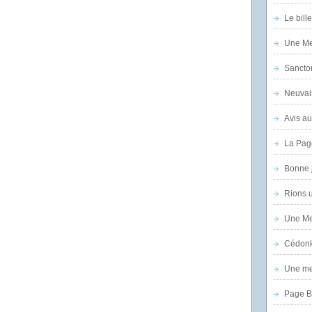
Le bill
Une Mer
Sanctor
Neuvai
Avis au
La Pag
Bonne 
Rions 
Une Mer
Cédon
Une mer
Page B