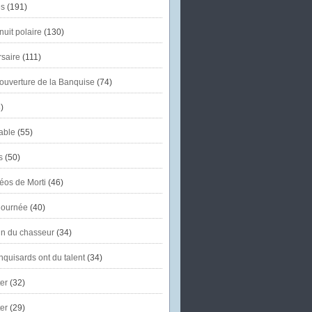
s
(191)
uit polaire
(130)
saire
(111)
'ouverture de la Banquise
(74)
)
able
(55)
s
(50)
éos de Morti
(46)
journée
(40)
in du chasseur
(34)
quisards ont du talent
(34)
er
(32)
er
(29)