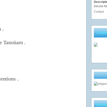
Descript
est une fo
Contact
n .
Visit
e Tanoüarn .
tentions .
Archi