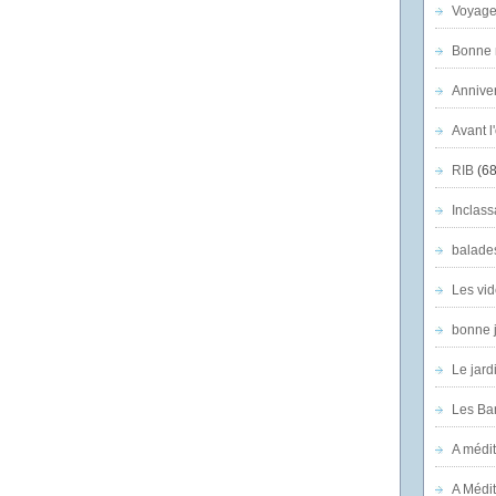
Voyage
Bonne n
Anniver
Avant l
RIB
(68
Inclass
balade
Les vid
bonne 
Le jard
Les Ban
A médit
A Médit