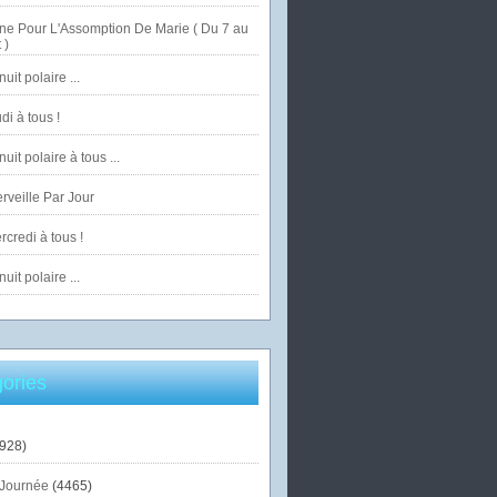
ne Pour L'Assomption De Marie ( Du 7 au
 )
uit polaire ...
di à tous !
uit polaire à tous ...
veille Par Jour
credi à tous !
uit polaire ...
ories
928)
Journée
(4465)