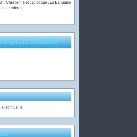
ion
: Chrétienne et catholique . La Banquise
rce de prières .
es Depuis Le 14/01/2009
ves