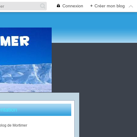
Connexion
+
Créer mon blog
ntation
 blog de Mortimer