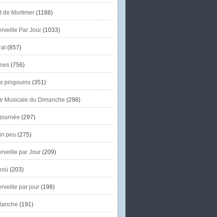
et de Mortimer
(1188)
veille Par Jour
(1033)
al
(857)
nes
(756)
x pingouins
(351)
e Musicale du Dimanche
(298)
journée
(297)
un peu
(275)
veille par Jour
(209)
koù
(203)
veille par jour
(198)
lanche
(191)