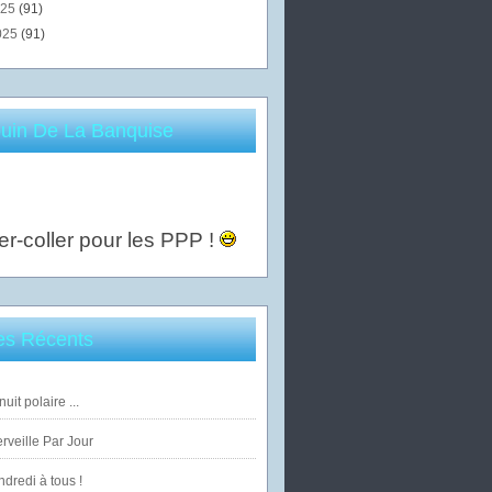
025
(91)
025
(91)
uin De La Banquise
er-coller pour les PPP !
les Récents
uit polaire ...
veille Par Jour
dredi à tous !