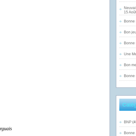
Neuvai
15 Août
Bonne n
Bon jeu
Bonne n
Une Mer
Bon mer
Bonne n
Catég
BNP
(4
rguais
Bonne 