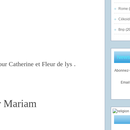
Rome
(
Cékoid
Bnp
(2
Newsl
our Catherine et Fleur de lys .
Abonnez-v
Email
er Mariam