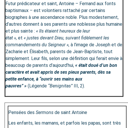
Futur prédicateur et saint, Antoine – Fernand aux fonts
baptismaux – est volontiers rattaché par certains
biographes à une ascendance noble. Plus modestement,
d’autres donnent à ses parents une noblesse plus humaine
et plus sainte :
« Ils étaient heureux de leur
état »,
et
« justes devant Dieu, suivant fidèlement les
commandements du Seigneur »,
à l’image de Joseph et de
Zacharie et Élisabeth, parents de Jean-Baptiste, tout
simplement. Leur fils, selon une définition qui ferait envie à
beaucoup de parents d’aujourd’hui,
« était doué d’un bon
caractère et avait appris de ses pieux parents, dès sa
petite enfance, à “ouvrir ses mains aux
pauvres” »
(Légende
“Benignitas”
III, 2).
Pensées des
Sermons
de saint Antoine
Les enfants, les mamans, et parfois les papas, sont très