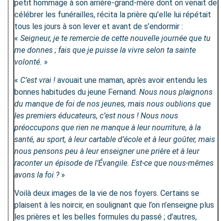
petit hommage à son arrière-grand-mère dont on venait de
célébrer les funérailles, récita la prière qu’elle lui répétait
tous les jours à son lever et avant de s’endormir :
«
Seigneur, je te remercie de cette nouvelle journée que tu
me donnes ; fais que je puisse la vivre selon ta sainte
volonté.
»
«
C’est vrai !
avouait une maman, après avoir entendu les
bonnes habitudes du jeune Fernand.
Nous nous plaignons
du manque de foi de nos jeunes, mais nous oublions que
les premiers éducateurs, c’est nous ! Nous nous
préoccupons que rien ne manque à leur nourriture, à la
santé, au sport, à leur cartable d’école et à leur goûter, mais
nous pensons peu à leur enseigner une prière et à leur
raconter un épisode de l’Évangile. Est-ce que nous-mêmes
avons la foi ?
»
Voilà deux images de la vie de nos foyers. Certains se
plaisent à les noircir, en soulignant que l’on n’enseigne plus
les prières et les belles formules du passé ; d’autres,