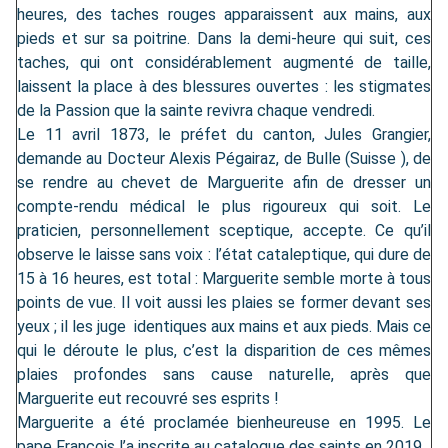
heures, des taches rouges apparaissent aux mains, aux
pieds et sur sa poitrine. Dans la demi-heure qui suit, ces
taches, qui ont considérablement augmenté de taille,
laissent la place à des blessures ouvertes : les stigmates
de la Passion que la sainte revivra chaque vendredi.
Le 11 avril 1873, le préfet du canton, Jules Grangier,
demande au Docteur Alexis Pégairaz, de Bulle (Suisse ), de
se rendre au chevet de Marguerite afin de dresser un
compte-rendu médical le plus rigoureux qui soit. Le
praticien, personnellement sceptique, accepte. Ce qu’il
observe le laisse sans voix : l’état cataleptique, qui dure de
15 à 16 heures, est total : Marguerite semble morte à tous
points de vue. Il voit aussi les plaies se former devant ses
yeux ; il les juge identiques aux mains et aux pieds. Mais ce
qui le déroute le plus, c’est la disparition de ces mêmes
plaies profondes sans cause naturelle, après que
Marguerite eut recouvré ses esprits !
Marguerite a été proclamée bienheureuse en 1995. Le
pape François l’a inscrite au catalogue des saints en 2019.