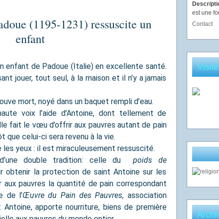
Descript
est une fo
adoue (1195-1231) ressuscite un
Contact
enfant
 enfant de Padoue (Italie) en excellente santé.
Visit
ant jouer, tout seul, à la maison et il n’y a jamais
etrouve mort, noyé dans un baquet rempli d’eau.
aute voix l’aide d’Antoine, dont tellement de
lle fait le vœu d’offrir aux pauvres autant de pain
t que celui-ci sera revenu à la vie.
 les yeux : il est miraculeusement ressuscité.
 d’une double tradition: celle du
poids de
r obtenir la protection de saint Antoine sur les
r aux pauvres la quantité de pain correspondant
e de l’
Œuvre du Pain des Pauvres
, association
t Antoine, apporte nourriture, biens de première
Archi
elle aux pauvres du monde entier.