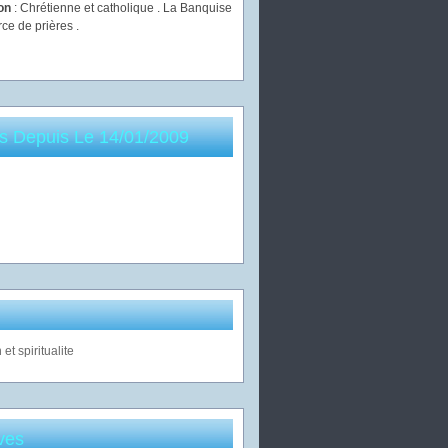
ion
: Chrétienne et catholique . La Banquise
rce de prières .
es Depuis Le 14/01/2009
ves