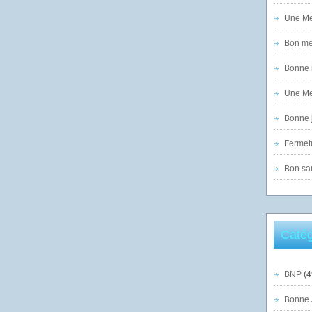
Une Mer
Bon mer
Bonne n
Une Mer
Bonne j
Fermet
Bon sam
Catég
BNP
(4
Bonne 