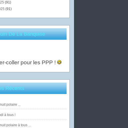
025
(91)
025
(91)
uin De La Banquise
er-coller pour les PPP !
les Récents
uit polaire ...
di à tous !
uit polaire à tous ...