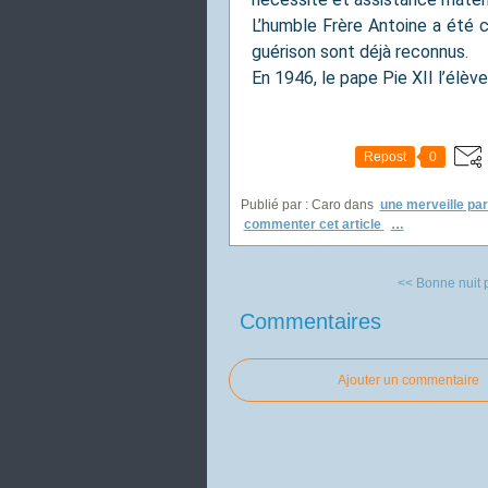
L’humble Frère Antoine a été 
guérison sont déjà reconnus.
En 1946, le pape Pie XII l’élève
Repost
0
Publié par : Caro
dans
une merveille par
commenter cet article
…
<< Bonne nuit p
Commentaires
Ajouter un commentaire