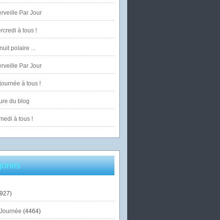
veille Par Jour
credi à tous !
uit polaire ...
veille Par Jour
ournée à tous !
ure du blog
edi à tous !
ories
927)
Journée
(4464)