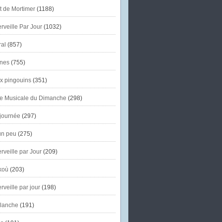
et de Mortimer
(1188)
veille Par Jour
(1032)
al
(857)
nes
(755)
x pingouins
(351)
e Musicale du Dimanche
(298)
journée
(297)
un peu
(275)
veille par Jour
(209)
koù
(203)
veille par jour
(198)
lanche
(191)