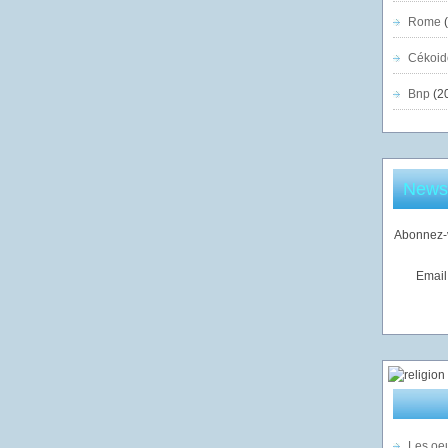
Rome
(
Cékoid
Bnp
(2
Newsl
Abonnez-v
Email
Les oeu