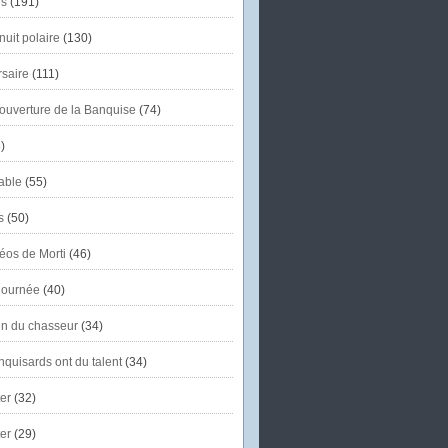
s
(191)
uit polaire
(130)
saire
(111)
'ouverture de la Banquise
(74)
)
able
(55)
s
(50)
éos de Morti
(46)
journée
(40)
in du chasseur
(34)
quisards ont du talent
(34)
er
(32)
er
(29)