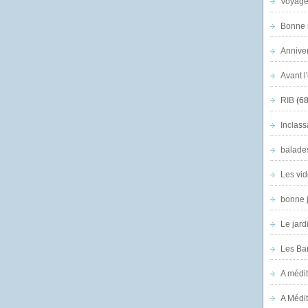
Voyage
Bonne n
Anniver
Avant l
RIB
(68
Inclass
balade
Les vid
bonne 
Le jard
Les Ban
A médit
A Médit