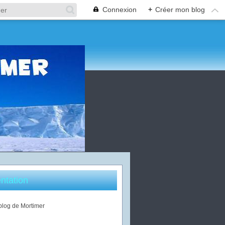
Connexion
+
Créer mon blog
ntation
 blog de Mortimer