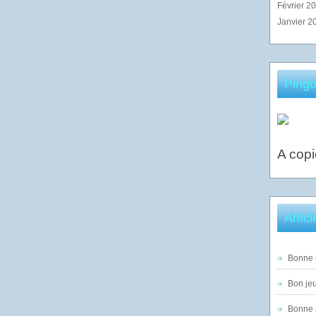
Février 2
Janvier 2
Pingo
A copi
Artic
Bonne n
Bon jeu
Bonne n