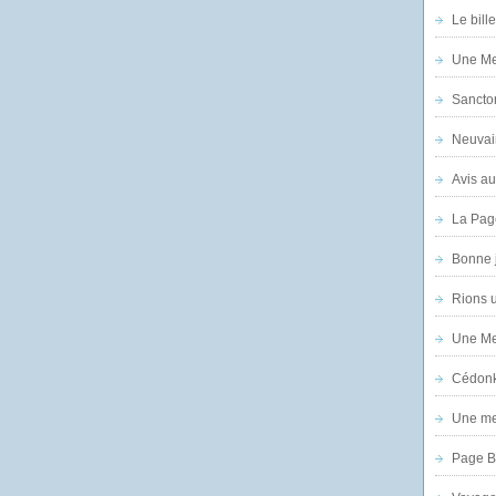
Le bill
Une Mer
Sanctor
Neuvai
Avis au
La Pag
Bonne 
Rions 
Une Mer
Cédon
Une mer
Page B