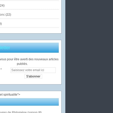
24)
onc
(22)
0)
etter
ous pour être averti des nouveaux articles
publiés.
">
vres de Philomène (saison III)