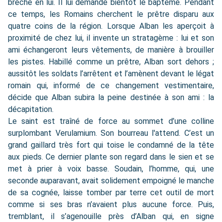
brèche en lui. Il lui demande bientôt le baptême. Pendant
ce temps, les Romains cherchent le prêtre disparu aux
quatre coins de la région. Lorsque Alban les aperçoit à
proximité de chez lui, il invente un stratagème : lui et son
ami échangeront leurs vêtements, de manière à brouiller
les pistes. Habillé comme un prêtre, Alban sort dehors ;
aussitôt les soldats l’arrêtent et l’amènent devant le légat
romain qui, informé de ce changement vestimentaire,
décide que Alban subira la peine destinée à son ami : la
décapitation.
Le saint est traîné de force au sommet d’une colline
surplombant Verulamium. Son bourreau l'attend. C’est un
grand gaillard très fort qui toise le condamné de la tête
aux pieds. Ce dernier plante son regard dans le sien et se
met à prier à voix basse. Soudain, l’homme, qui, une
seconde auparavant, avait solidement empoigné le manche
de sa cognée, laisse tomber par terre cet outil de mort
comme si ses bras n’avaient plus aucune force. Puis,
tremblant, il s’agenouille près d’Alban qui, en signe