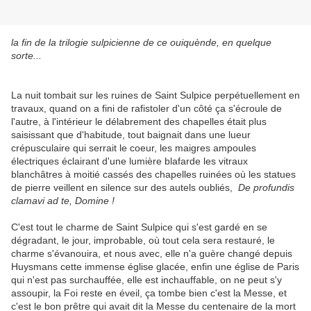
la fin de la trilogie sulpicienne de ce ouiquènde, en quelque
sorte...
La nuit tombait sur les ruines de Saint Sulpice perpétuellement en
travaux, quand on a fini de rafistoler d'un côté ça s'écroule de
l'autre, à l'intérieur le délabrement des chapelles était plus
saisissant que d'habitude, tout baignait dans une lueur
crépusculaire qui serrait le coeur, les maigres ampoules
électriques éclairant d'une lumière blafarde les vitraux
blanchâtres à moitié cassés des chapelles ruinées où les statues
de pierre veillent en silence sur des autels oubliés,
De profundis
clamavi ad te, Domine !
C'est tout le charme de Saint Sulpice qui s'est gardé en se
dégradant, le jour, improbable, où tout cela sera restauré, le
charme s'évanouira, et nous avec, elle n'a guère changé depuis
Huysmans cette immense église glacée, enfin une église de Paris
qui n'est pas surchauffée, elle est inchauffable, on ne peut s'y
assoupir, la Foi reste en éveil, ça tombe bien c'est la Messe, et
c'est le bon prêtre qui avait dit la Messe du centenaire de la mort