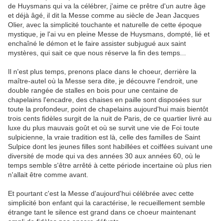
de Huysmans qui va la célébrer, j'aime ce prêtre d'un autre âge
et déjà âgé, il dit la Messe comme au siècle de Jean Jacques
Olier, avec la simplicité touchante et naturelle de cette époque
mystique, je l'ai vu en pleine Messe de Huysmans, dompté, lié et
enchaîné le démon et le faire assister subjugué aux saint
mystères, qui sait ce que nous réserve la fin des temps...
Il n'est plus temps, prenons place dans le choeur, derrière la
maître-autel où la Messe sera dite, je découvre l'endroit, une
double rangée de stalles en bois pour une centaine de
chapelains l'encadre, des chaises en paille sont disposées sur
toute la profondeur, point de chapelains aujourd'hui mais bientôt
trois cents fidèles surgit de la nuit de Paris, de ce quartier livré au
luxe du plus mauvais goût et où se survit une vie de Foi toute
sulpicienne, la vraie tradition est là, celle des familles de Saint
Sulpice dont les jeunes filles sont habillées et coiffées suivant une
diversité de mode qui va des années 30 aux années 60, où le
temps semble s'être arrêté à cette période incertaine où plus rien
n'allait être comme avant.
Et pourtant c'est la Messe d'aujourd'hui célébrée avec cette
simplicité bon enfant qui la caractérise, le recueillement semble
étrange tant le silence est grand dans ce choeur maintenant