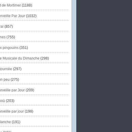
et de Mortimer
(1188)
veille Par Jour
(1032)
al
(857)
nes
(755)
x pingouins
(351)
e Musicale du Dimanche
(298)
journée
(297)
un peu
(275)
veille par Jour
(209)
koù
(203)
veille par jour
(198)
lanche
(191)