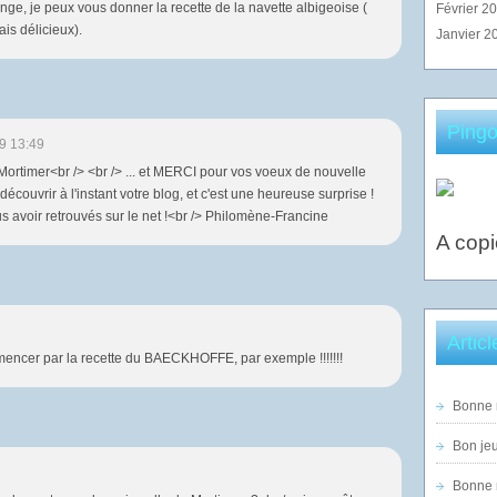
ge, je peux vous donner la recette de la navette albigeoise (
Février 2
is délicieux).
Janvier 2
Pingo
9 13:49
rtimer<br /> <br /> ... et MERCI pour vos voeux de nouvelle
découvrir à l'instant votre blog, et c'est une heureuse surprise !
s avoir retrouvés sur le net !<br /> Philomène-Francine
A copi
Artic
encer par la recette du BAECKHOFFE, par exemple !!!!!!!
Bonne n
Bon jeu
Bonne n