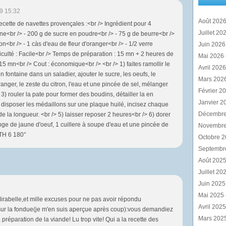
9 15:32
Août 202
ecette de navettes provençales :<br /> Ingrédient pour 4
Juillet 20
ine<br /> - 200 g de sucre en poudre<br /> - 75 g de beurre<br />
ron<br /> - 1 càs d'eau de fleur d'oranger<br /> - 1/2 verre
Juin 202
fficulté : Facile<br /> Temps de préparation : 15 mn + 2 heures de
Mai 2026
5 mn<br /> Cout : économique<br /> <br /> 1) faites ramollir le
Avril 202
en fontaine dans un saladier, ajouter le sucre, les oeufs, le
Mars 202
oranger, le zeste du citron, l'eau et une pincée de sel, mélanger
Février 2
> 3) rouler la pate pour former des boudins, détailler la en
Janvier 2
 disposer les médaillons sur une plaque huilé, incisez chaque
Décembr
e la longueur. <br /> 5) laisser reposer 2 heures<br /> 6) dorer
ge de jaune d'oeuf, 1 cuillere à soupe d'eau et une pincée de
Novembr
 TH 6 180°
Octobre 
Septembr
Août 202
Juillet 20
Juin 202
Mai 2025
Mirabelle,et mille excuses pour ne pas avoir répondu
Avril 202
ur la fondue(je m'en suis aperçue après coup):vous demandiez
Mars 202
 préparation de la viande! Lu trop vite! Qui a la recette des