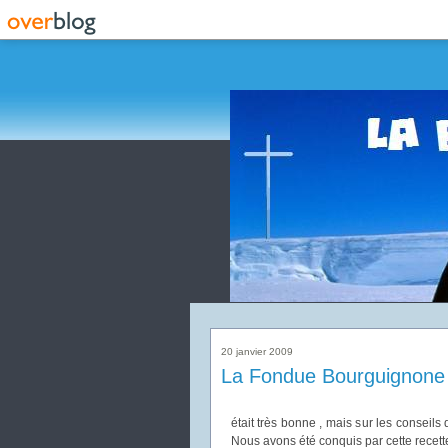
20 janvier 2009
La Fondue Bourguignone
était très bonne , mais sur les conseils
Nous avons été conquis par cette recett