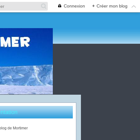
Connexion
+
Créer mon blog
ntation
 blog de Mortimer