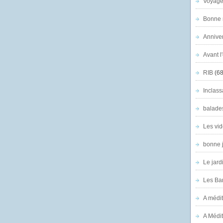
Voyage
Bonne n
Anniver
Avant l
RIB
(68
Inclass
balade
Les vid
bonne 
Le jard
Les Ban
A médit
A Médit