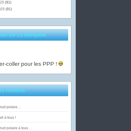
025
(91)
025
(91)
uin De La Banquise
er-coller pour les PPP !
les Récents
uit polaire ...
di à tous !
uit polaire à tous ...