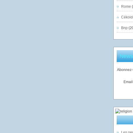
Rome
(
Cékoid
Bnp
(2
Newsl
Abonnez-v
Email
Les oeu