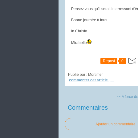
Pensez vous qu'il serait interressant d'
Bonne journée à tous.
In Christo
Mirabelle
Repost
0
Publié par : Mortimer
commenter cet article
…
<< A force de 
Commentaires
Ajouter un commentaire