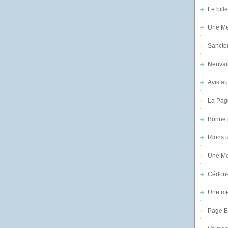
Le bill
Une Mer
Sanctor
Neuvai
Avis au
La Pag
Bonne 
Rions 
Une Mer
Cédon
Une mer
Page B