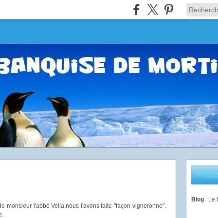
Prése
Blog
: Le
 de monsieur l'abbé Vella,nous l'avons faite "façon vigneronne".
e.