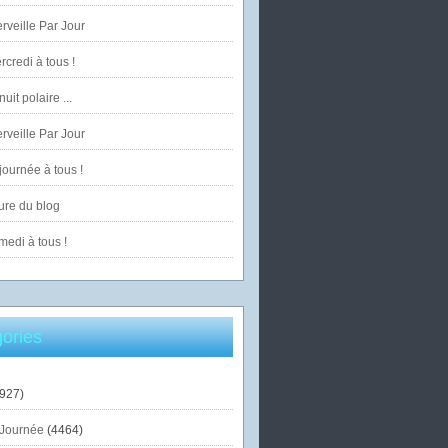
veille Par Jour
credi à tous !
uit polaire ...
veille Par Jour
ournée à tous !
ure du blog
edi à tous !
ories
927)
Journée
(4464)