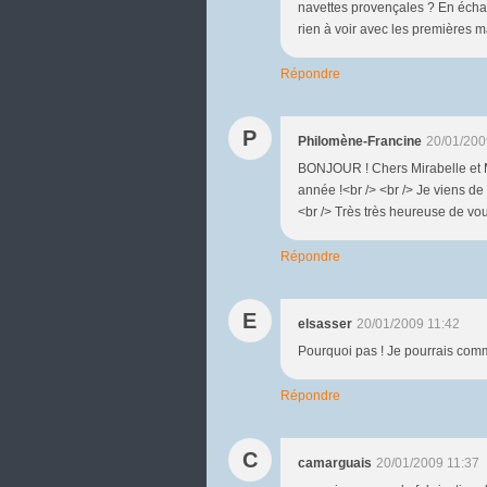
navettes provençales ? En échan
rien à voir avec les premières ma
Répondre
P
Philomène-Francine
20/01/200
BONJOUR ! Chers Mirabelle et Mo
année !<br /> <br /> Je viens de 
<br /> Très très heureuse de vou
Répondre
E
elsasser
20/01/2009 11:42
Pourquoi pas ! Je pourrais comm
Répondre
C
camarguais
20/01/2009 11:37