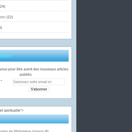
24)
onc
(22)
0)
etter
ous pour être averti des nouveaux articles
publiés.
">
vres de Philomène (saison III)