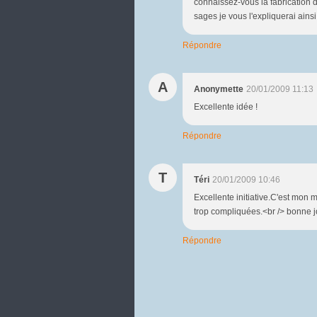
connaissez-vous la fabrication d
sages je vous l'expliquerai ains
Répondre
A
Anonymette
20/01/2009 11:13
Excellente idée !
Répondre
T
Téri
20/01/2009 10:46
Excellente initiative.C'est mon ma
trop compliquées.<br /> bonne 
Répondre