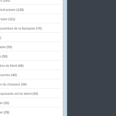
s
(191)
uit polaire
(130)
saire
(111)
'ouverture de la Banquise
(74)
)
able
(55)
s
(50)
éos de Morti
(46)
journée
(40)
in du chasseur
(34)
quisards ont du talent
(34)
er
(32)
er
(29)