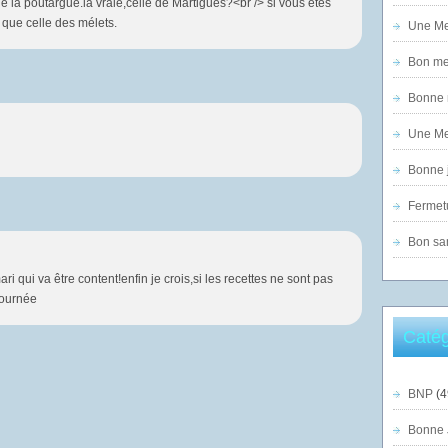
e la poutargue.la vraie,celle de Martigues?<br /> si vous êtes
i que celle des mélets.
Une Mer
Bon mer
Bonne n
Une Mer
Bonne j
Fermet
Bon sam
ri qui va être content!enfin je crois,si les recettes ne sont pas
journée
Catég
BNP
(4
Bonne 