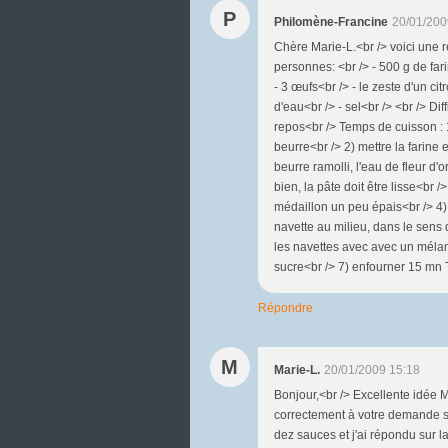
P
Philomène-Francine
20/01/200
Chère Marie-L.<br /> voici une r
personnes: <br /> - 500 g de far
- 3 œufs<br /> - le zeste d'un cit
d'eau<br /> - sel<br /> <br /> Di
repos<br /> Temps de cuisson : 1
beurre<br /> 2) mettre la farine 
beurre ramolli, l'eau de fleur d'
bien, la pâte doit être lisse<br /
médaillon un peu épais<br /> 4)
navette au milieu, dans le sens d
les navettes avec avec un mélan
sucre<br /> 7) enfourner 15 mn
Répondre
M
Marie-L.
20/01/2009 15:18
Bonjour,<br /> Excellente idée 
correctement à votre demande s
dez sauces et j'ai répondu sur la