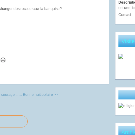
Descript
est une fo
échanger des recettes sur la banquise?
Contact
Visit
courage .......
Bonne nuit polaire >>
Archi