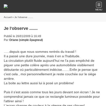
MENU
Accueil
» Je l'observe .......
Je l'observe .......
Publié le 26/01/2009 à 16:49
Par
Oriane (simple épagneul)
......depuis que nous sommes rentrés du travail !
Il a passé une dure journée, mais il en a l'habitude.
La circulation plutôt fluide aujourd'hui ne l'a pas empêché de
piquer une petite colère après une automobiliste visiblement
débutante où particulièrement indécise........Enfin je pense que
c'est cela , moi personnellement je reste couchée sur le siège
arrière.
La boite au lettre aussi lui à posé un problème!
Puis il s'est assis comme tous les jours devant son écran ! Je ne
comprendrai jamais ce que ce rectangle lumineux possède pour
l'attirer ainsi !
L'ecran change de couleur à la vitesse de ses cliques!