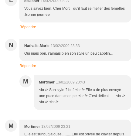
E
elsasser
14/02/2009 08:27
Vous savez bien, Cher Morti, qu'il faut se méfier des femelles
.Bonne journée
Répondre
N
Nathalie-Marie
13/02/2009 23:33
Oui mais bon, j’aimais bien son style un peu cabotin...
Répondre
M
Mortimer
13/02/2009 23:43
<br /> Son style ? bof !<br /> Elle a de plus envoyé
une puce dans mon pc !<br /> C'est délicat........<br />
<br /> <br />
M
Mortimer
13/02/2009 23:21
Elle est surtout jalouse...........Elle est privée de clavier depuis