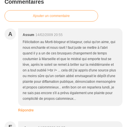
Commentaires
Ajouter un commentaire
A
Assum
14/02/2009 20:55
Félicitation au Morti-blogeur et blageur, celui qu'on aime, qui
nous enchante et nous ravit ! faut juste se mettre à l'abri
quand il y a un de ces brusques changement de temps
coutumier à Marseille et que le mistral qui emporte tout se
lève, après le soleil se remet à briller sur la méditérranée et
on a tout oublié !<br /> ... cela dit j'ai appris d'une source plus
ou moins sûre qu'un certain abbé envisageait le dépôt d'une
plainte pour diffamation publique, dénonciation mensongère
et propos calommnieux... enfin bon on en reparlera lundi, je
ne sais pas encore s'il a prévu également une plainte pour
complicité de propos calomnieux...
Répondre