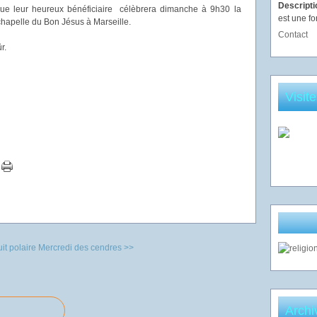
Descript
que leur heureux bénéficiaire célèbrera dimanche à 9h30 la
est une fo
chapelle du Bon Jésus à Marseille.
Contact
r.
Visit
it polaire
Mercredi des cendres >>
Archi