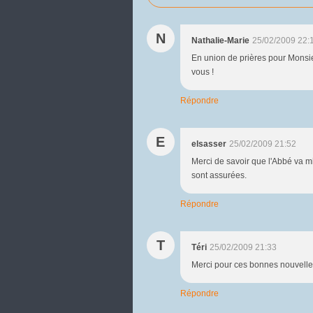
N
Nathalie-Marie
25/02/2009 22:
En union de prières pour Monsie
vous !
Répondre
E
elsasser
25/02/2009 21:52
Merci de savoir que l'Abbé va m
sont assurées.
Répondre
T
Téri
25/02/2009 21:33
Merci pour ces bonnes nouvelles
Répondre