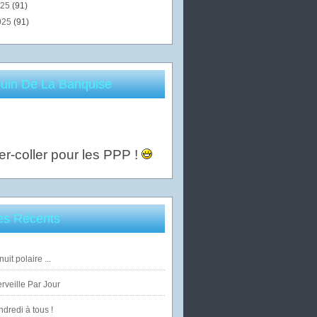
025
(91)
025
(91)
uin De La Banquise
er-coller pour les PPP !
les Récents
uit polaire ...
veille Par Jour
dredi à tous !