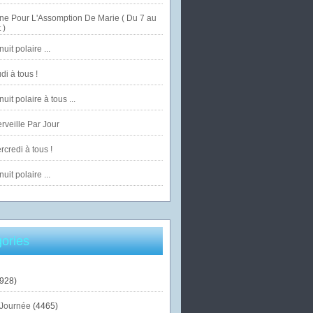
ne Pour L'Assomption De Marie ( Du 7 au
 )
uit polaire ...
di à tous !
uit polaire à tous ...
veille Par Jour
credi à tous !
uit polaire ...
ories
928)
Journée
(4465)