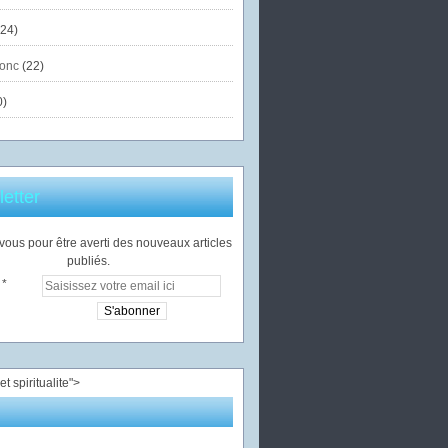
24)
onc
(22)
0)
etter
ous pour être averti des nouveaux articles
publiés.
">