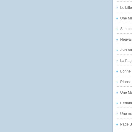
Le bill
Une Mer
Sanctor
Neuvai
Avis au
La Pag
Bonne 
Rions 
Une Mer
Cédon
Une mer
Page B