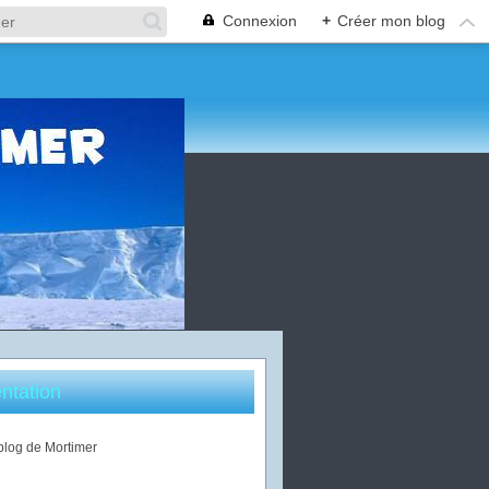
Connexion
+
Créer mon blog
ntation
 blog de Mortimer