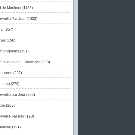
et de Mortimer
(1188)
veille Par Jour
(1033)
al
(857)
nes
(756)
x pingouins
(351)
e Musicale du Dimanche
(298)
journée
(297)
un peu
(275)
veille par Jour
(209)
koù
(203)
veille par jour
(198)
lanche
(191)