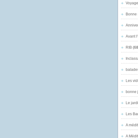
Voyage
Bonne n
Anniver
Avant l
RIB
(68
Inclass
balade
Les vid
bonne 
Le jard
Les Ban
A médit
A Médit