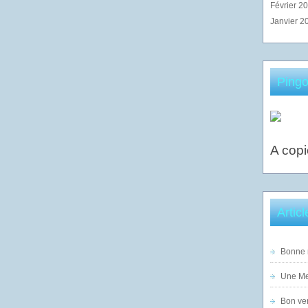
Février 2
Janvier 2
Pingo
A copi
Artic
Bonne n
Une Mer
Bon ven