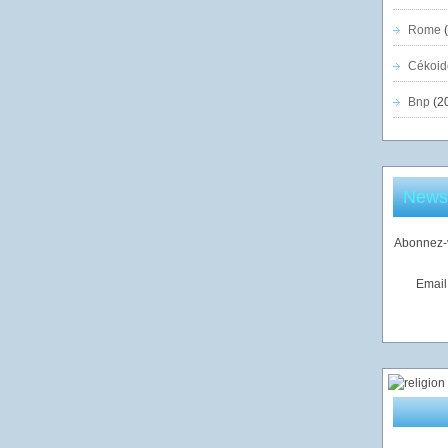
Rome
(
Cékoid
Bnp
(2
Newsl
Abonnez-v
Email