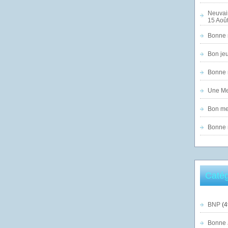
Neuvai
15 Août
Bonne n
Bon jeu
Bonne n
Une Mer
Bon mer
Bonne n
Catég
BNP
(4
Bonne 