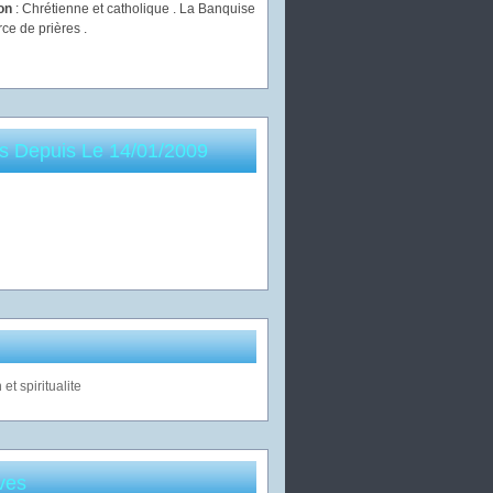
ion
: Chrétienne et catholique . La Banquise
rce de prières .
es Depuis Le 14/01/2009
ves