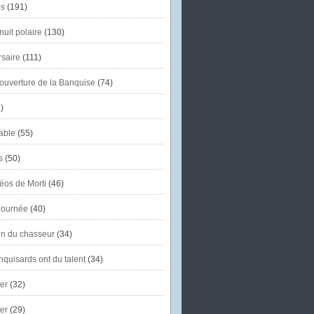
s
(191)
uit polaire
(130)
saire
(111)
'ouverture de la Banquise
(74)
)
able
(55)
s
(50)
éos de Morti
(46)
journée
(40)
in du chasseur
(34)
quisards ont du talent
(34)
er
(32)
er
(29)