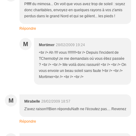
Pfffff du mimosa... On voit que vous avez trop de soleil : soyez
donc charitables, envoyez-en quelques rayons à vos z'amis
perdus dans le grand Nord et qui se gèlent... les pieds !
Répondre
M
Mortimer
28/02/2009 19:24
<br /> Ah !!!! vous !!!!!!!!!<br /> Depuis l'incident de
TChernobyl ze me demandais où vous étiez passée
? <br /> <br /> Me voilà donc rassuré! <br /> <br /> On
vous envoie un beau soleil sans faute !<br /> <br />
Mortimer<br /> <br /> <br />
M
Mirabelle
28/02/2009 18:57
Z'avez raison!!!Bien réponduNath ne l'écoutez pas.... Revenez
Répondre