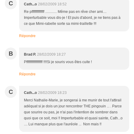
C
Cath...o
28/02/2009 18:52
Re pffffffffffffff ............. Même pas en rêve cher ami....
Imperturbable vous dis-je ! Et puis d'abord, je ne tiens pas à
ce que Mimi-rabelle sorte sa mimi-traillette !!!
Répondre
B
Brad P.
28/02/2009 18:27
Pffffffffffffffffff !!!!Si je souris vous êtes cuite !
Répondre
C
Cath...o
28/02/2009 18:23
Merci Nathalie-Marie, je songerai à me munir de tout l'attirail
adéquat si je dois un jour rencontrer THE pingouin ... . Parce
que sourire ou pas, je n'ai pas l'intention de sombrer dans
quoi que ce soit, moi !! Imperturbable et quasi sainte, Cath...o
.... Lui manque plus que l'auréole ... Non mais !!