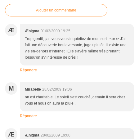
Ajouter un commentaire
Æ
Ænigma
01/03/2009 19:25
Trop gentil, ça : vous vous inquiétiez de mon sort...<br /> J'ai
fait une découverte bouleversante, jugez plutôt : il existe une
vie en-dehors d'Internet ! Elle s'avère même très prenant
lorsqu'on s'y intéresse de près !
Répondre
M
Mirabelle
28/02/2009 19:06
on est charitable. Le soleil s'est couché, demain il sera chez
vous et nous on aura la pluie .
Répondre
Æ
Ænigma
28/02/2009 19:00