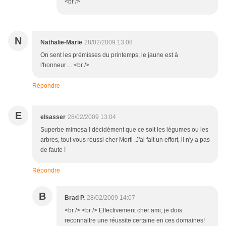
<br />
N
Nathalie-Marie
28/02/2009 13:08
On sent les prémisses du printemps, le jaune est à
l'honneur… <br />
Répondre
E
elsasser
28/02/2009 13:04
Superbe mimosa ! décidément que ce soit les légumes ou les
arbres, tout vous réussi cher Morti .J'ai fait un effort, il n'y a pas
de faute !
Répondre
B
Brad P.
28/02/2009 14:07
<br /> <br /> Effectivement cher ami, je dois
reconnaitre une réussite certaine en ces domaines!