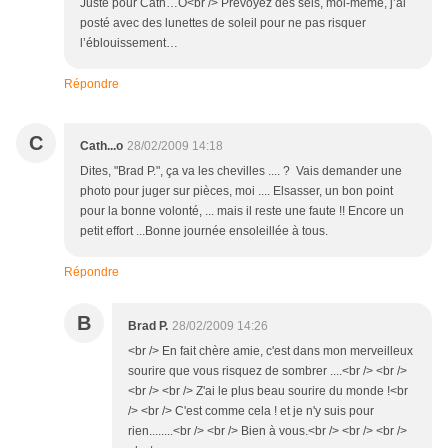
Juste pour Cath…O<br /> Prévoyez des sels, moi-même, j’ai
posté avec des lunettes de soleil pour ne pas risquer
l’éblouissement…
Répondre
C
Cath...o
28/02/2009 14:18
Dites, "Brad P.", ça va les chevilles .... ? Vais demander une
photo pour juger sur pièces, moi .... Elsasser, un bon point
pour la bonne volonté, ... mais il reste une faute !! Encore un
petit effort ...Bonne journée ensoleillée à tous.
Répondre
B
Brad P.
28/02/2009 14:26
<br /> En fait chère amie, c'est dans mon merveilleux
sourire que vous risquez de sombrer ....<br /> <br />
<br /> <br /> Z'ai le plus beau sourire du monde !<br
/> <br /> C'est comme cela ! et je n'y suis pour
rien........<br /> <br /> Bien à vous.<br /> <br /> <br />