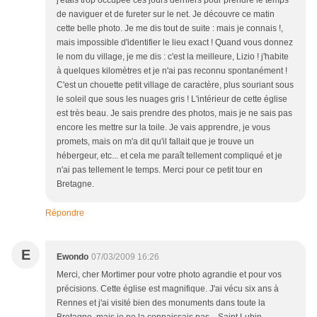
j'étais trop occupée ces jours derniers pour prendre le temps
de naviguer et de fureter sur le net. Je découvre ce matin
cette belle photo. Je me dis tout de suite : mais je connais !,
mais impossible d'identifier le lieu exact ! Quand vous donnez
le nom du village, je me dis : c'est la meilleure, Lizio ! j'habite
à quelques kilomètres et je n'ai pas reconnu spontanément !
C'est un chouette petit village de caractère, plus souriant sous
le soleil que sous les nuages gris ! L'intérieur de cette église
est très beau. Je sais prendre des photos, mais je ne sais pas
encore les mettre sur la toile. Je vais apprendre, je vous
promets, mais on m'a dit qu'il fallait que je trouve un
hébergeur, etc... et cela me paraît tellement compliqué et je
n'ai pas tellement le temps. Merci pour ce petit tour en
Bretagne.
Répondre
E
Ewondo
07/03/2009 16:26
Merci, cher Mortimer pour votre photo agrandie et pour vos
précisions. Cette église est magnifique. J'ai vécu six ans à
Rennes et j'ai visité bien des monuments dans toute la