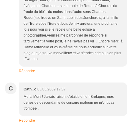
Bretagne, mais je ne la connaissais pas ...Saint Lubin,
évêque de Chartres ... sur la route de Rouen à Chartres (la
"route du blé" - du moins dans l'autre sens Chartres-
Rouen) se trouve un Saint-Lubin des Joncherets, à la limite
de l'Eure et de l'Eure et Loir. Je m'y arrêterai une prochaine
fois pour voir si elle recèle une belle église à
photographier.Veuillez me pardonner de répondre si
tardivement à votre post, je ne l'avais pas vu ...Encore merci à
Dame Mirabelle et vous-même de nous accueillir sur votre
blog que je trouve merveilleux et va s'enrichir de plus en plus
!Ewondo.
Répondre
C
Cath...o
05/03/2009 17:57
Merci Morti ! J'avais raison, c'était bien en Bretagne, mes
gènes de descendante de corsaire malouin ne m'ont pas
trompée ...
Répondre