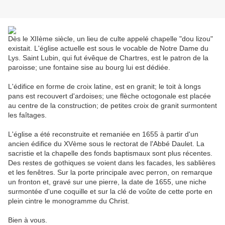
Dès le XIIème siècle, un lieu de culte appelé chapelle "dou lizou"
existait. L'église actuelle est sous le vocable de Notre Dame du
Lys. Saint Lubin, qui fut évêque de Chartres, est le patron de la
paroisse; une fontaine sise au bourg lui est dédiée.
L'édifice en forme de croix latine, est en granit; le toit à longs
pans est recouvert d'ardoises; une flèche octogonale est placée
au centre de la construction; de petites croix de granit surmontent
les faîtages.
L'église a été reconstruite et remaniée en 1655 à partir d'un
ancien édifice du XVème sous le rectorat de l'Abbé Daulet. La
sacristie et la chapelle des fonds baptismaux sont plus récentes.
Des restes de gothiques se voient dans les facades, les sablières
et les fenêtres. Sur la porte principale avec perron, on remarque
un fronton et, gravé sur une pierre, la date de 1655, une niche
surmontée d'une coquille et sur la clé de voûte de cette porte en
plein cintre le monogramme du Christ.
Bien à vous.