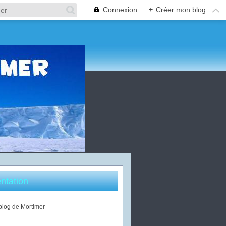
Connexion
+
Créer mon blog
ntation
 blog de Mortimer