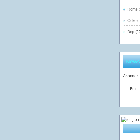
Rome
(
Cékoid
Bnp
(2
Newsl
Abonnez-v
Email