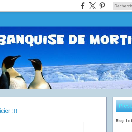
Prése
ier !!!
Blog
: Le