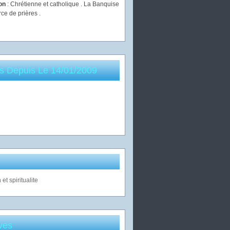
ion
: Chrétienne et catholique . La Banquise
rce de prières .
es Depuis Le 14/01/2009
ves