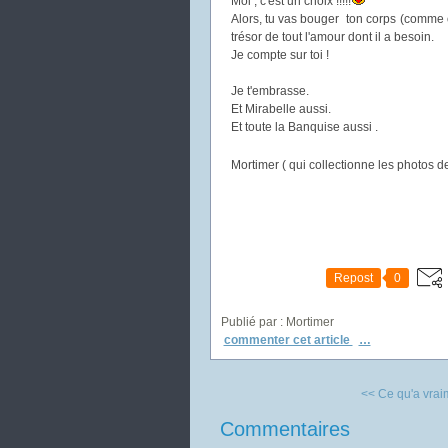
Moi , c'est un choix !!!!!
Alors, tu vas bouger ton corps (comme 
trésor de tout l'amour dont il a besoin.
Je compte sur toi !
Je t'embrasse.
Et Mirabelle aussi.
Et toute la Banquise aussi .
Mortimer ( qui collectionne les photos de
Repost
0
Publié par : Mortimer
commenter cet article
…
<< Ce qu'a vraime
Commentaires