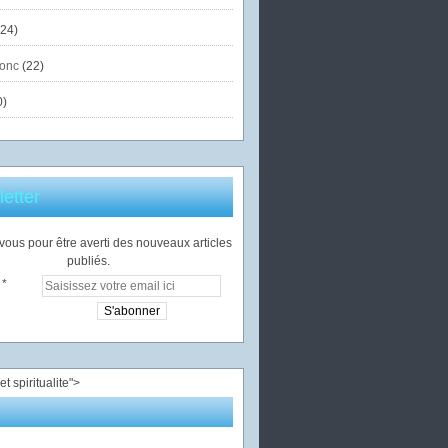
24)
onc
(22)
0)
etter
ous pour être averti des nouveaux articles
publiés.
">