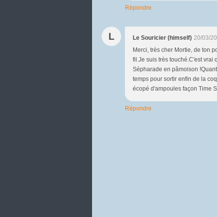
Répondre
L
Le Souricier (himself)
20/03/20
Merci, très cher Mortie, de ton 
fil.Je suis très touché.C'est vrai
Sépharade en pâmoison !Quant à 
temps pour sortir enfin de la coq
écopé d'ampoules façon Time Sq
Répondre