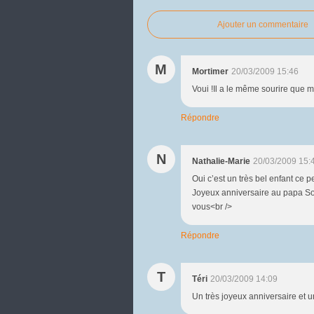
Ajouter un commentaire
M
Mortimer
20/03/2009 15:46
Voui !Il a le même sourire que moa !!
Répondre
N
Nathalie-Marie
20/03/2009 15:
Oui c’est un très bel enfant ce p
Joyeux anniversaire au papa Sou
vous<br />
Répondre
T
Téri
20/03/2009 14:09
Un très joyeux anniversaire et u