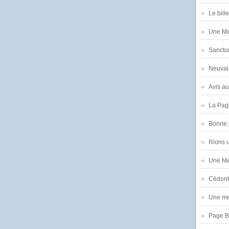
Le bill
Une Mer
Sanctor
Neuvai
Avis au
La Pag
Bonne 
Rions 
Une Mer
Cédon
Une mer
Page B