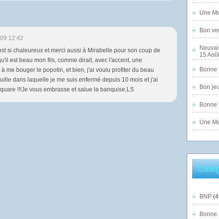
Une Mer
Bon ven
09 12:42
Neuvai
post si chaleureux et merci aussi à Mirabelle pour son coup de
15 Août
 qu'il est beau mon fils, comme dirait, avec l'accent, une
Bonne n
me bouger le popotin, et bien, j'ai voulu profiter du beau
uille dans laquelle je me suis enfermé depuis 10 mois et j'ai
Bon jeu
uare !!!Je vous embrasse et salue la banquise,LS
Bonne n
Une Mer
Catég
BNP
(4
Bonne 