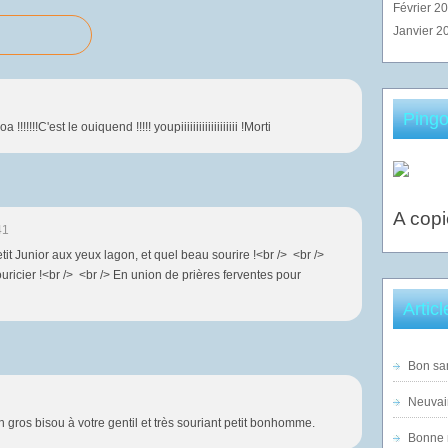
Février 2
Janvier 2
Pingo
!!!!!C'est le ouiquend !!!!! youpiiiiiiiiiiiiiiiiiii !Morti
A copi
41
etit Junior aux yeux lagon, et quel beau sourire !<br /> <br />
ricier !<br /> <br /> En union de prières ferventes pour
Artic
Bon sam
Neuvai
n gros bisou à votre gentil et très souriant petit bonhomme.
Bonne n