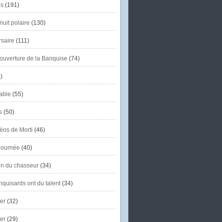
s
(191)
uit polaire
(130)
saire
(111)
'ouverture de la Banquise
(74)
)
able
(55)
s
(50)
éos de Morti
(46)
journée
(40)
in du chasseur
(34)
quisards ont du talent
(34)
er
(32)
er
(29)