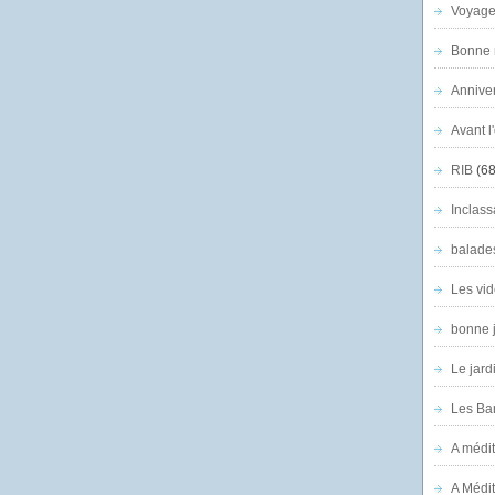
Voyage
Bonne n
Anniver
Avant l
RIB
(68
Inclass
balade
Les vid
bonne 
Le jard
Les Ban
A médit
A Médit