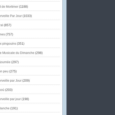
et de Mortimer
(1188)
veille Par Jour
(1033)
al
(857)
nes
(757)
x pingouins
(351)
e Musicale du Dimanche
(298)
journée
(297)
un peu
(275)
veille par Jour
(209)
koù
(203)
veille par jour
(198)
lanche
(191)