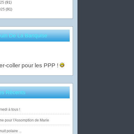
025
(91)
025
(91)
uin De La Banquise
er-coller pour les PPP !
les Récents
edi à tous !
ne pour l'Assomption de Marie
uit polaire ...