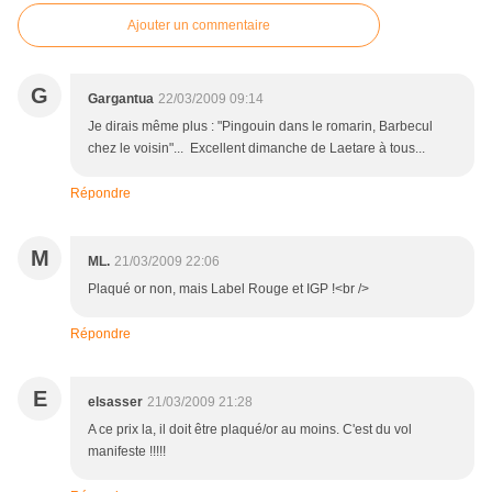
Ajouter un commentaire
G
Gargantua
22/03/2009 09:14
Je dirais même plus : "Pingouin dans le romarin, Barbecul
chez le voisin"... Excellent dimanche de Laetare à tous...
Répondre
M
ML.
21/03/2009 22:06
Plaqué or non, mais Label Rouge et IGP !<br />
Répondre
E
elsasser
21/03/2009 21:28
A ce prix la, il doit être plaqué/or au moins. C'est du vol
manifeste !!!!!