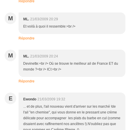
Répondre
M
ML.
21/03/2009 20:29
Et voilà à quoi il ressemble:<br />
Répondre
M
ML.
21/03/2009 20:24
Devinette:<br /> Où se trouve le meilleur ail de France ET du
monde ?<br /> ICI:<br />
Répondre
E
Ewondo
21/03/2009 19:32
... et de plus, l'ail nouveau vient d'arriver sur les marché !de
l'ail "en chemise", qui vous donne en le pressant une crème
délicate pour accompagner les plats du barbe en cul (comme
disaient avec raffinement nos ancêtres !).N'oubliez pas que
nous sommes en Carême !Pierre. ()