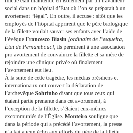
fillette était maintenue en isolement par un travailleur
social dans un hôpital d’État où l’on se préparait à un
avortement “légal”. En outre, il accuse : sitôt que les
employés de l’hôpital apprirent que le père biologi
que
de la fillette voulait sauver ses enfants avec l’aide de
l’évêque
Francesco Biasin
[ordinaire de Pesqueira,
État de Pernambouc]
, ils permirent à une association
pro avortement de convaincre la fillette et sa mère de
rejoindre une clinique privée où finalement
l’avortement eut lieu.
À la suite de cette tragédie, les médias brésiliens et
internationaux ont couvert la déclaration de
l’archevêque
Sobrinho
disant que tous ceux qu
i
étaient partie prenante dans cet avortement, à
l’exception de la fillette, s’étaient eux-mêmes
excommuniés de l’Église.
Monteiro
souligne que
dans la période qui a précédé l’avortement, la presse
n’a fait aucun écho aux efforts du père de la fillette,