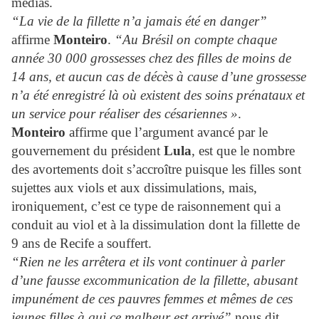
médias.
“La vie de la fillette n’a jamais été e
n danger”
affirme
Monteiro
.
“Au Brésil on compte chaque
année 30 000 grossesses chez des filles de moins de
14 ans, et aucun cas de décès à cause d’une grossesse
n’a été enregistré là où existent des soins prénataux et
un service pour réaliser des césariennes »
.
Monteiro
affirme que l’argument avancé par le
gouvernement du président
Lula
, est que le nombre
des avortements doit s’accroître puisque les filles sont
sujettes aux viols et aux dissimulations, mais,
ironiquement, c’est ce type de raisonnement qui a
conduit au viol et à la dissimulation dont l
a fillette de
9 ans de Recife a souffert.
“Rien ne les arrêtera et ils vont continuer à parler
d’une fausse excommunication de la fillette, abusant
impunément de ces pauvres femmes et mêmes de ces
jeunes filles à qui ce malheur est arrivé”
nous dit