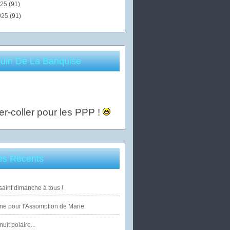
025
(91)
025
(91)
uin De La Banquise
er-coller pour les PPP !
les Récents
saint dimanche à tous !
ne pour l'Assomption de Marie
uit polaire...