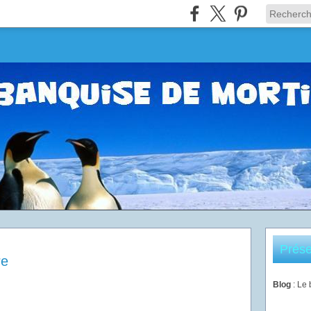
Prése
re
Blog
: Le