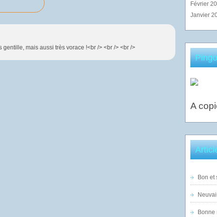
Février 2
Janvier 2
 gentille, mais aussi très vorace !<br /> <br /> <br />
Pingo
A copi
Artic
Bon et 
Neuvai
Bonne n