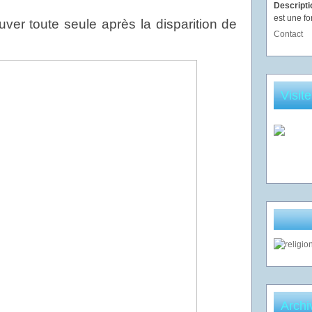
Descript
est une fo
uver toute seule après la disparition de
Contact
Visit
Archi