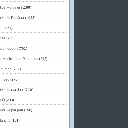
et de Mortimer
(1188)
veille Par Jour
(1033)
al
(857)
nes
(758)
x pingouins
(351)
e Musicale du Dimanche
(298)
journée
(297)
un peu
(275)
veille par Jour
(210)
koù
(203)
veille par jour
(198)
lanche
(191)