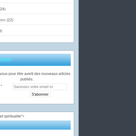
24)
onc
(22)
0)
etter
ous pour être averti des nouveaux articles
publiés.
">