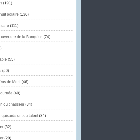
s
(191)
uit polaire
(130)
saire
(111)
'ouverture de la Banquise
(74)
)
able
(55)
s
(50)
éos de Morti
(46)
journée
(40)
in du chasseur
(34)
quisards ont du talent
(34)
er
(32)
er
(29)