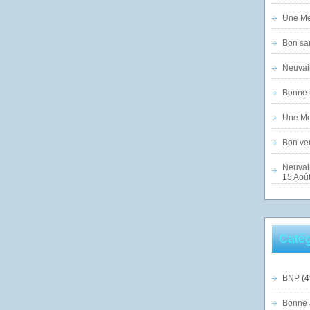
Une Mer
Bon sam
Neuvai
Bonne n
Une Mer
Bon ven
Neuvai
15 Août
Catég
BNP
(4
Bonne 