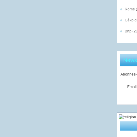
Rome
(
Cékoid
Bnp
(2
Newsl
Abonnez-v
Email