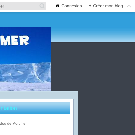
Connexion
+
Créer mon blog
ntation
 blog de Mortimer