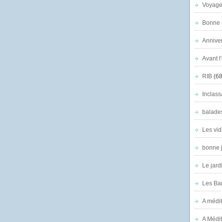
Voyage
Bonne n
Anniver
Avant l
RIB
(68
Inclass
balade
Les vid
bonne 
Le jard
Les Ban
A médit
A Médit