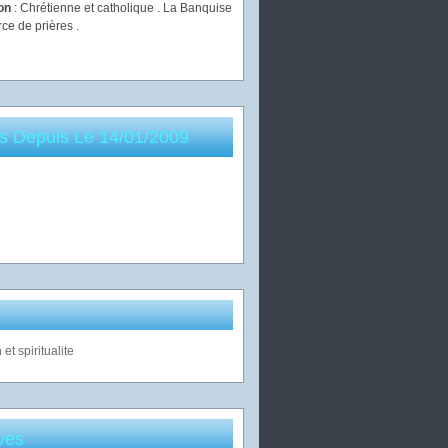
ion
: Chrétienne et catholique . La Banquise
rce de prières .
es Depuis Le 14/01/2009
ves