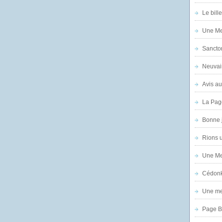
Le bill
Une Mer
Sanctor
Neuvai
Avis au
La Pag
Bonne 
Rions 
Une Mer
Cédon
Une mer
Page B