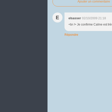
Ajouter un commentaire
E
elsasser
02/10/2009 21:18
<br /> Je confirme Caline est très
Répondre