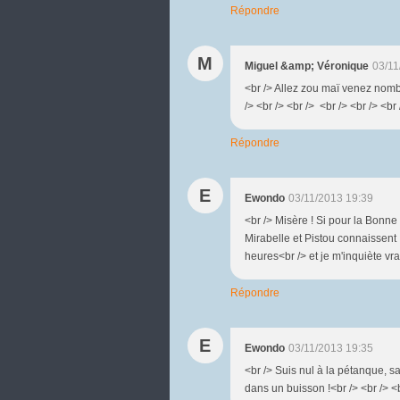
Répondre
M
Miguel &amp; Véronique
03/11
<br /> Allez zou maï venez nomb
/> <br /> <br /> <br /> <br /> <
Répondre
E
Ewondo
03/11/2013 19:39
<br /> Misère ! Si pour la Bonne
Mirabelle et Pistou connaissent .
heures<br /> et je m'inquiète vrai
Répondre
E
Ewondo
03/11/2013 19:35
<br /> Suis nul à la pétanque, s
dans un buisson !<br /> <br /> <b