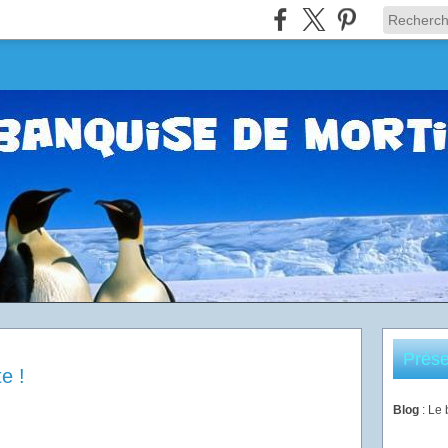
Prése
e !
Blog
: Le