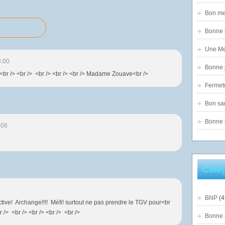
Bon mer
Bonne n
Une Mer
3:00
Bonne j
> <br /> <br /> <br /> <br /> <br /> Madame Zouave<br />
Fermet
Bon sam
Bonne n
:06
Catég
BNP
(4
tive! Archange!!!! Méfi! surtout ne pas prendre le TGV pour<br
r /> <br /> <br /> <br /> <br />
Bonne 