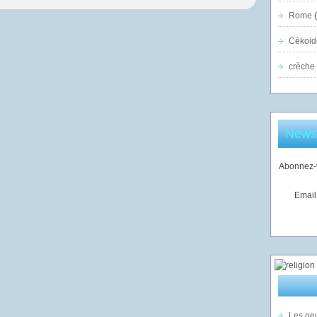
Rome
(
Cékoid
crèche
Newsl
Abonnez-v
Email
Les oeu