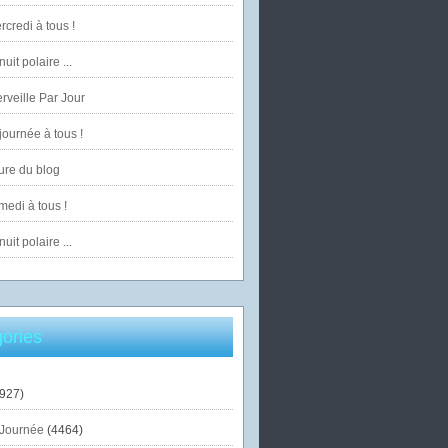
credi à tous !
uit polaire ...
veille Par Jour
ournée à tous !
ure du blog
edi à tous !
uit polaire ...
ories
927)
Journée
(4464)