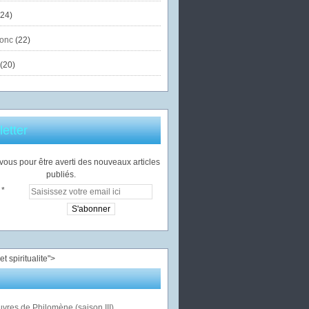
24)
onc
(22)
(20)
etter
ous pour être averti des nouveaux articles
publiés.
">
vres de Philomène (saison III)