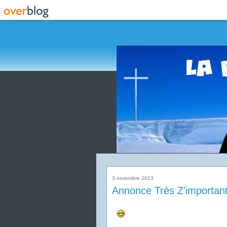
3 novembre 2013
Annonce Très Z'important