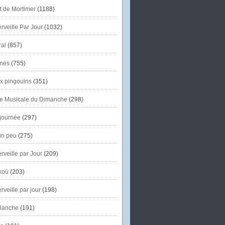
et de Mortimer
(1188)
veille Par Jour
(1032)
al
(857)
nes
(755)
x pingouins
(351)
e Musicale du Dimanche
(298)
journée
(297)
un peu
(275)
veille par Jour
(209)
koù
(203)
veille par jour
(198)
lanche
(191)