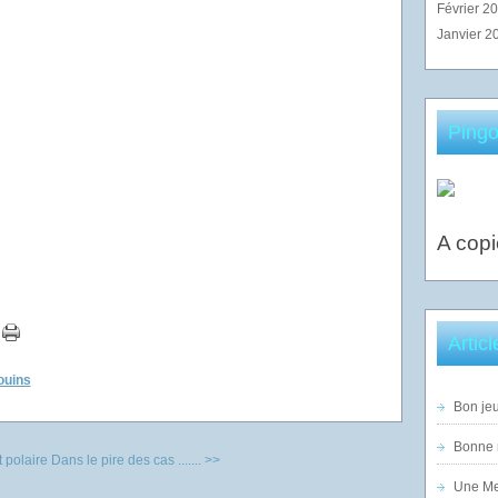
Février 2
Janvier 2
Pingo
A copi
Artic
ouins
Bon jeu
Bonne n
 polaire
Dans le pire des cas ....... >>
Une Mer