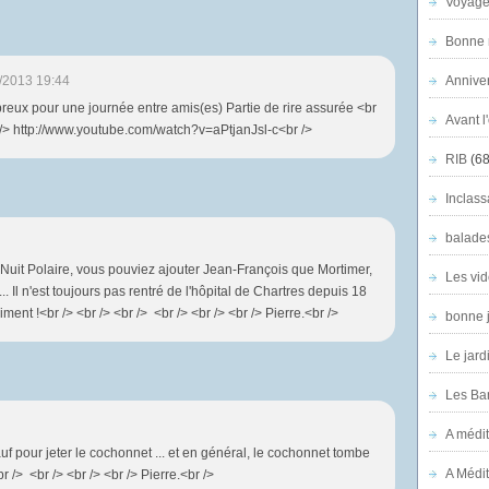
Voyage
Bonne n
/2013 19:44
Anniver
reux pour une journée entre amis(es) Partie de rire assurée <br
Avant l
br /> http://www.youtube.com/watch?v=aPtjanJsl-c<br />
RIB
(68
Inclass
balade
 Nuit Polaire, vous pouviez ajouter Jean-François que Mortimer,
Les vid
.. Il n'est toujours pas rentré de l'hôpital de Chartres depuis 18
ment !<br /> <br /> <br /> <br /> <br /> <br /> Pierre.<br />
bonne 
Le jard
Les Ban
A médit
auf pour jeter le cochonnet ... et en général, le cochonnet tombe
A Médit
r /> <br /> <br /> <br /> Pierre.<br />