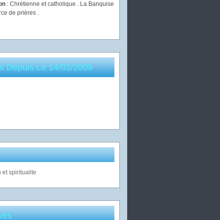
ion
: Chrétienne et catholique . La Banquise
rce de prières .
es Depuis Le 14/01/2009
ves