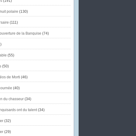
s
(191)
uit polaire
(130)
saire
(111)
'ouverture de la Banquise
(74)
)
able
(55)
s
(50)
éos de Morti
(46)
journée
(40)
in du chasseur
(34)
quisards ont du talent
(34)
er
(32)
er
(29)