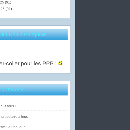
025
(91)
025
(91)
uin De La Banquise
er-coller pour les PPP !
les Récents
di à tous !
uit polaire à tous ...
veille Par Jour