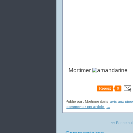
Mortimer
Repost
0
Publié par : Mortimer
dans
avis aux ping
commenter cet article
…
<< Bonne nuit