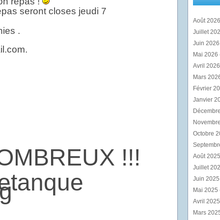
on repas !
epas seront closes jeudi 7
Août 202
ies .
Juillet 20
Juin 202
il.com.
Mai 2026
Avril 202
Mars 202
Février 2
Janvier 2
Décembr
Novembr
Octobre 
Septembr
OMBREUX !!!
Août 202
Juillet 20
Juin 202
Mai 2025
Avril 202
Mars 202