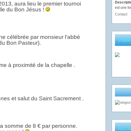
Descript
3, aura lieu le premier tournoi
est une fo
lle du Bon Jésus !
Contact
ne célébrée par monsieur l'abbé
Visit
 du Bon Pasteur).
e à proximité de la chapelle .
nes et salut du Saint Sacrement .
 la somme de 8 € par personne.
Archi