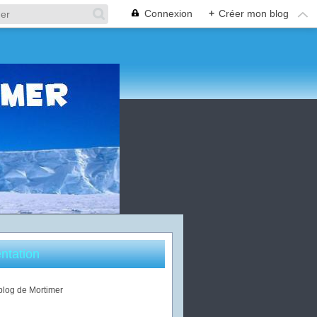
Connexion
+
Créer mon blog
ntation
 blog de Mortimer