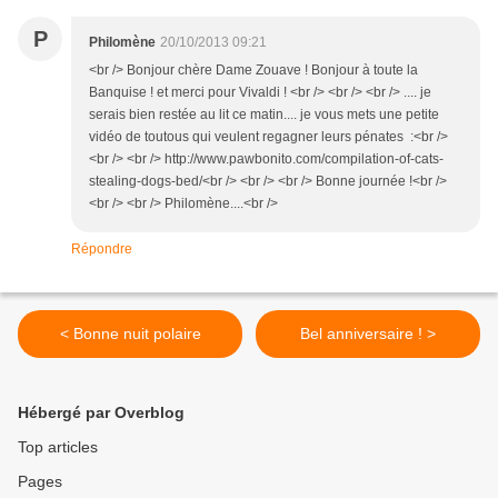
P
Philomène
20/10/2013 09:21
<br /> Bonjour chère Dame Zouave ! Bonjour à toute la
Banquise ! et merci pour Vivaldi ! <br /> <br /> <br /> .... je
serais bien restée au lit ce matin.... je vous mets une petite
vidéo de toutous qui veulent regagner leurs pénates :<br />
<br /> <br /> http://www.pawbonito.com/compilation-of-cats-
stealing-dogs-bed/<br /> <br /> <br /> Bonne journée !<br />
<br /> <br /> Philomène....<br />
Répondre
< Bonne nuit polaire
Bel anniversaire ! >
Hébergé par Overblog
Top articles
Pages