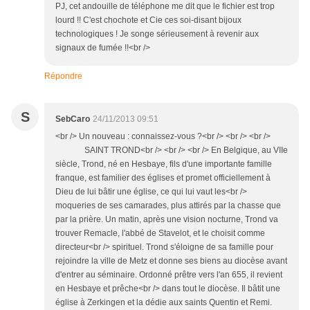
PJ, cet andouille de téléphone me dit que le fichier est trop
lourd !! C'est chochote et Cie ces soi-disant bijoux
technologiques ! Je songe sérieusement à revenir aux
signaux de fumée !!<br />
Répondre
S
SebCaro
24/11/2013 09:51
<br /> Un nouveau : connaissez-vous ?<br /> <br /> <br />
SAINT TROND<br /> <br /> <br /> En Belgique, au VIIe
siècle, Trond, né en Hesbaye, fils d'une importante famille
franque, est familier des églises et promet officiellement à
Dieu de lui bâtir une église, ce qui lui vaut les<br />
moqueries de ses camarades, plus attirés par la chasse que
par la prière. Un matin, après une vision nocturne, Trond va
trouver Remacle, l'abbé de Stavelot, et le choisit comme
directeur<br /> spirituel. Trond s'éloigne de sa famille pour
rejoindre la ville de Metz et donne ses biens au diocèse avant
d'entrer au séminaire. Ordonné prêtre vers l'an 655, il revient
en Hesbaye et prêche<br /> dans tout le diocèse. Il bâtit une
église à Zerkingen et la dédie aux saints Quentin et Remi.