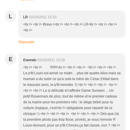
L
LR
02/10/2011 15:33
<br /> <br /> Bravo !<br /> <br /> <br /> LR<br /> <br /> <br />
<br />
Répondre
E
Ewondo
02/10/2011 15:26
<br /> <br /> !!!!!!!!<br /> <br /> <br /> <br /> <br /> <br />
Le p'tit Louis est arrivé ce matin ... plus de quatre kilos mais sa
maman a du subir ce qu'a subi la mère de César (l'était dans
le mauvais sens, le p'tit monstre !).<br /> <br /> <br /> <br />
<br /> <br /> La si délicate et raffinée Dame Sunwen ... Un
petit Rouennais de plus, tout de même et le premier cadeau
de la mairie pour les premiers nés : le siège bébé pour la
voiture (logique, c'est<br /> obligatoire pour repartir de la
clinique ! ).<br /> <br /> <br /> <br /> <br /> <br /> Dès que j'ai
la première photo pas trop floue, promis, je vous l'envoie !!!
Louis-léonard, pour un p'tit Chinois,ça fait classe, non ? <br />