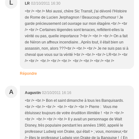
L
LR
02/10/2011 16:30
<br /> <br /> Moi aussi, chère Sic Transit, j'ai dévoré l'Histoire
de Rome de Lucien Jerphagnon ! Beaucoup d'humour ! Je
garde précieusement cet ouvrage sur mon étagère.<br /> <br
/> <br /> Certaines légendes sont tenaces, reflètent-elles la
vérité ou pas, quelle importance ?<br /> <br /> <br /> On a fait
de Néron un affreux incendiaire...Après tout, il était bien un
assassin, non, alors ???<br /> <br /> <br /> Je ne suis pas si à
cheval que vous sur la vérité !<br /> <br /> <br /> LR<br /> <br
/> <br /> <br /> <br /> <br /> <br /> <br /> <br /> <br />
Répondre
A
Augustin
02/10/2011 16:16
<br /> <br /> Bon et saint dimanche à tous les Banquisards.
<br /> <br /> <br /> <br /> <br /> <br /> Pierre : Vous me
ébluissez toujours de votre érudition illimitée ! <br /> <br />
<br /> <br /> <br /> <br /> Il y avait un personnage de Walt
Disney, très populaire pendant les années 1960, appelé le
professeur Ludwig von Drake, qui était > ; vous, monsieur,<br
/> êtes le professeur Ludwig von Drake de la Banquise ! ( En