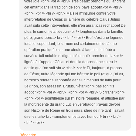
votre joie.<br /> <br /> <br /> Très beaux prénoms qui ancrent
cet enfant dans la tradition de son pays adoptif.<br /> <br />
<br /> <br /> <br /> <br /> Mais je m'insurge contre votre
interprétation de César: si la mère du célèbre Caius Julius
avait subi cette intervention, elle n'en aurait pas réchappé! De
plus, le surnom était depuis<br /> longtemps dans la famille:
père, grand-père...<br /> <br /> <br /> Bref, c'est une légende
tenace: cependant, le surnom est certainement dû à une
opération pratiquée sur une aieule à laquelle le bébé a
survécu, fait notable et digne d'être noté: premier de la<br />
lignée à s'appeler César, et dont la descendance a eu le
destin que l'on sait.<br /> <br /> <br /> Et, toujours, à propos
de César, autre légende qui me hérisse le poil (et que j'ai vu,
horresco referens, rapportée dans un manuel de latin pour
3e): non, son assassin, Brutus, n'était<br /> pas son fils
adoptif!<br /> <br /> <br /> <br /> <br /> <br /> Sic transit<br />
<br /> <br /> pointilleuse sur l'histoire romaine, et attristée par
la mort récente du grand Lucien Jerphagon; j'avais dévoré
son Histoire de Rome en trois jours, pliée de rire tant il savait
dire les faits<br /> simplement et avec humour!<br /> <br />
<br /> <br />
Répondre