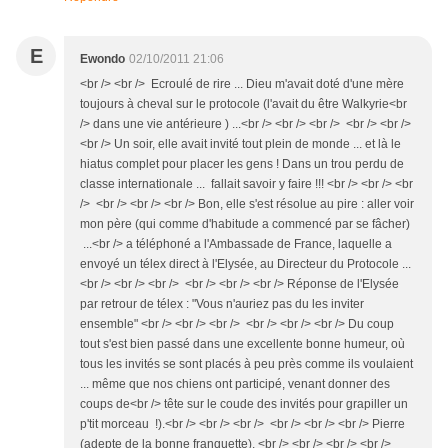
E
Ewondo
02/10/2011 21:06
<br /> <br /> Ecroulé de rire ... Dieu m'avait doté d'une mère
toujours à cheval sur le protocole (l'avait du être Walkyrie<br
/> dans une vie antérieure ) ...<br /> <br /> <br /> <br /> <br />
<br /> Un soir, elle avait invité tout plein de monde ... et là le
hiatus complet pour placer les gens ! Dans un trou perdu de
classe internationale ... fallait savoir y faire !!! <br /> <br /> <br
/> <br /> <br /> <br /> Bon, elle s'est résolue au pire : aller voir
mon père (qui comme d'habitude a commencé par se fâcher)
...<br /> a téléphoné a l'Ambassade de France, laquelle a
envoyé un télex direct à l'Elysée, au Directeur du Protocole ...
<br /> <br /> <br /> <br /> <br /> <br /> Réponse de l'Elysée
par retrour de télex : "Vous n'auriez pas du les inviter
ensemble" <br /> <br /> <br /> <br /> <br /> <br /> Du coup
tout s'est bien passé dans une excellente bonne humeur, où
tous les invités se sont placés à peu près comme ils voulaient
... même que nos chiens ont participé, venant donner des
coups de<br /> tête sur le coude des invités pour grapiller un
p'tit morceau !).<br /> <br /> <br /> <br /> <br /> <br /> Pierre
(adepte de la bonne franquette). <br /> <br /> <br /> <br />