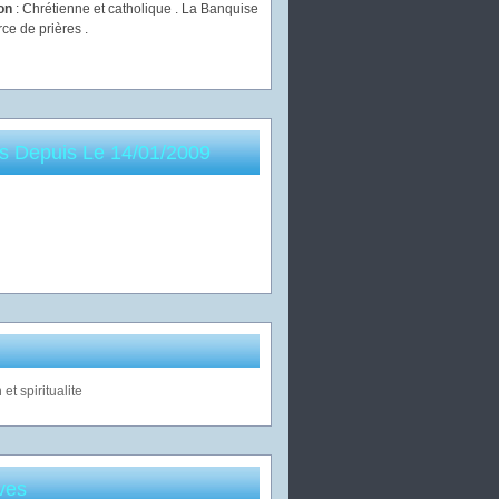
ion
: Chrétienne et catholique . La Banquise
rce de prières .
es Depuis Le 14/01/2009
ves