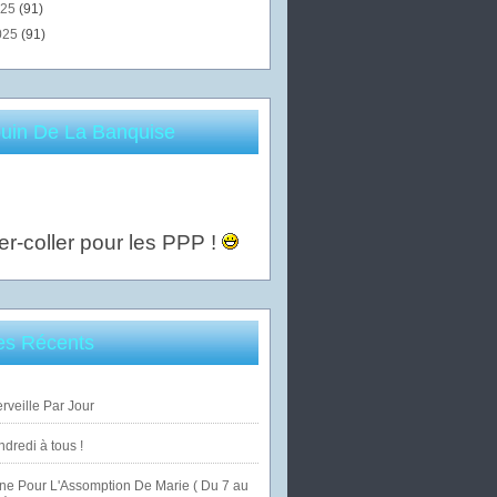
025
(91)
025
(91)
uin De La Banquise
er-coller pour les PPP !
les Récents
veille Par Jour
dredi à tous !
ne Pour L'Assomption De Marie ( Du 7 au