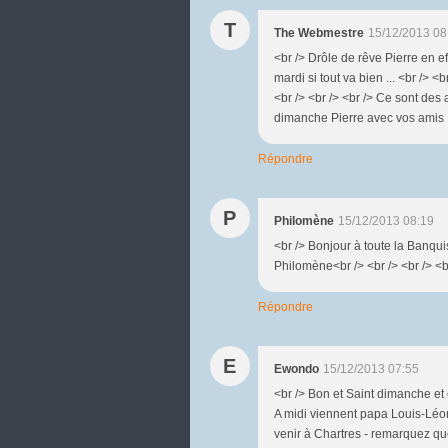
T
The Webmestre
15/12/2013 08
<br /> Drôle de rêve Pierre en ef
mardi si tout va bien ... <br /> <
<br /> <br /> <br /> Ce sont des 
dimanche Pierre avec vos amis .<
Répondre
P
Philomène
15/12/2013 08:19
<br /> Bonjour à toute la Banquis
Philomène<br /> <br /> <br /> <b
Répondre
E
Ewondo
15/12/2013 07:55
<br /> Bon et Saint dimanche et e
A midi viennent papa Louis-Léo
venir à Chartres - remarquez que