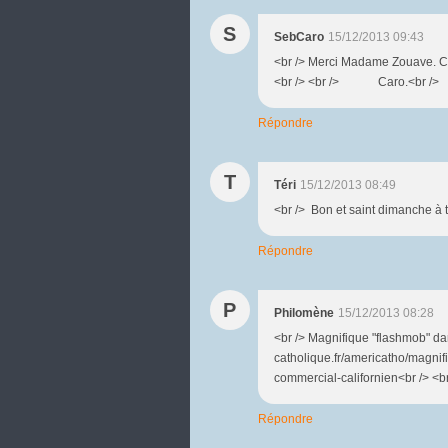
S
SebCaro
15/12/2013 09:43
<br /> Merci Madame Zouave. C'e
<br /> <br /> Caro.<br />
Répondre
T
Téri
15/12/2013 08:49
<br /> Bon et saint dimanch
Répondre
P
Philomène
15/12/2013 08:28
<br /> Magnifique "flashmob" dan
catholique.fr/americatho/magnif
commercial-californien<br /> <br 
Répondre