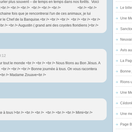
 hurler plus souvent -- de temps en temps dans nos forêts. Voici
n :<br /> <br /> <br /> <br /> <br /> <br /> <br /> <br />
Le bill
ochaine fois que je rencontrerai l'un de ces animaux, je lui
Une Mer
 le Chef de la Banquise.<br /> <br /> <br /> <br /> <br /> <br />
<br /> <br /> Augustin ( grand ami des coyotes floridiens )<br />
Sanctor
Neuvai
Avis au
0:12
La Pag
ur tout le monde <br /> <br /> <br /> Nous filons au Bon Jésus. A
/> <br /> <br /> <br /> Bonne journée à tous. On vous racontera
Bonne 
/> <br /> Madame Zouave<br />
Rions 
Une Mer
Cédon
 tous !<br /> <br /> <br /> <br /> <br /> <br /> Mimi<br />
Une mer
Page B