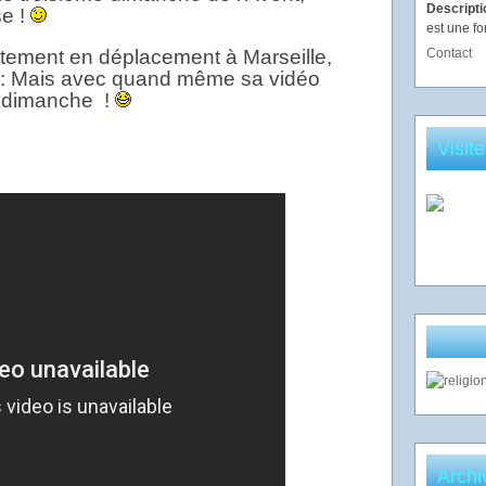
Descript
se !
est une fo
ement en déplacement à Marseille,
Contact
e : Mais avec quand même sa vidéo
e dimanche !
Visit
Archi