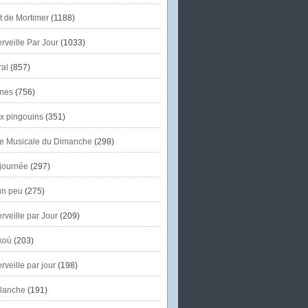
et de Mortimer
(1188)
veille Par Jour
(1033)
al
(857)
nes
(756)
x pingouins
(351)
e Musicale du Dimanche
(298)
journée
(297)
un peu
(275)
veille par Jour
(209)
koù
(203)
veille par jour
(198)
lanche
(191)