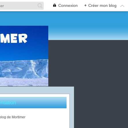
Connexion
+
Créer mon blog
ntation
 blog de Mortimer