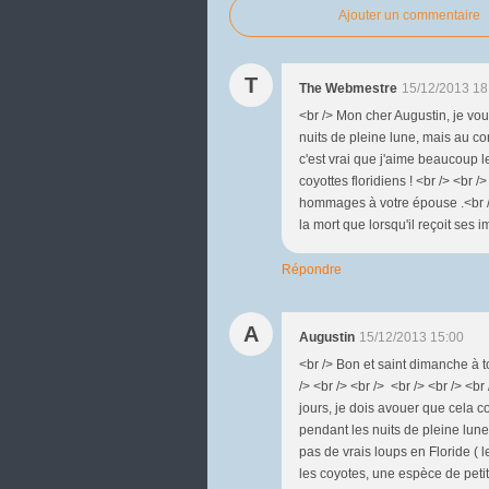
Ajouter un commentaire
T
The Webmestre
15/12/2013 18
<br /> Mon cher Augustin, je vous
nuits de pleine lune, mais au co
c'est vrai que j'aime beaucoup le
coyottes floridiens ! <br /> <br /
hommages à votre épouse .<br /> 
la mort que lorsqu'il reçoit ses im
Répondre
A
Augustin
15/12/2013 15:00
<br /> Bon et saint dimanche à t
/> <br /> <br /> <br /> <br /> <
jours, je dois avouer que cela 
pendant les nuits de pleine lune 
pas de vrais loups en Floride ( 
les coyotes, une espèce de petit