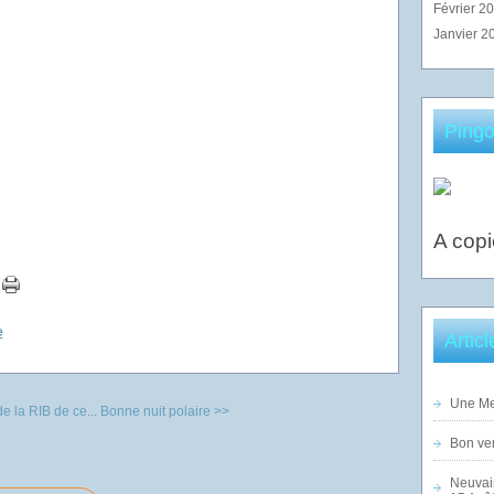
Février 2
Janvier 2
Pingo
A copi
e
Artic
Une Mer
e la RIB de ce...
Bonne nuit polaire >>
Bon ven
Neuvai