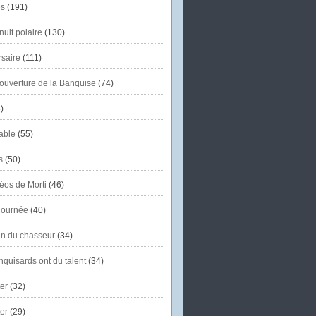
s
(191)
uit polaire
(130)
saire
(111)
'ouverture de la Banquise
(74)
)
able
(55)
s
(50)
éos de Morti
(46)
journée
(40)
in du chasseur
(34)
quisards ont du talent
(34)
er
(32)
er
(29)