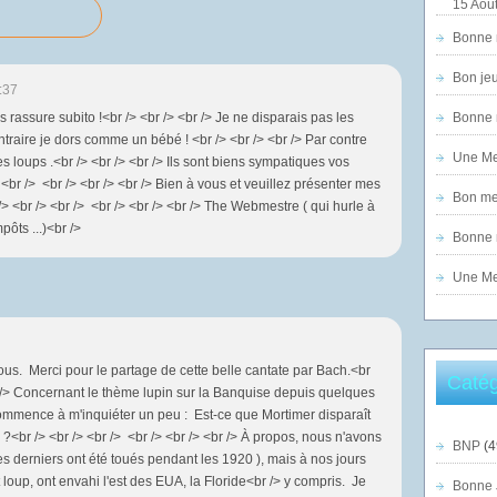
15 Août
Bonne n
Bon jeu
:37
 rassure subito !<br /> <br /> <br /> Je ne disparais pas les
Bonne n
ntraire je dors comme un bébé ! <br /> <br /> <br /> Par contre
Une Mer
s loups .<br /> <br /> <br /> Ils sont biens sympatiques vos
> <br /> <br /> <br /> <br /> Bien à vous et veuillez présenter mes
Bon mer
<br /> <br /> <br /> <br /> <br /> The Webmestre ( qui hurle à
pôts ...)<br />
Bonne n
Une Mer
ous. Merci pour le partage de cette belle cantate par Bach.<br
Catég
br /> Concernant le thème lupin sur la Banquise depuis quelques
commence à m'inquiéter un peu : Est-ce que Mortimer disparaît
?<br /> <br /> <br /> <br /> <br /> <br /> À propos, nous n'avons
BNP
(4
les derniers ont été toués pendant les 1920 ), mais à nos jours
 loup, ont envahi l'est des EUA, la Floride<br /> y compris. Je
Bonne 