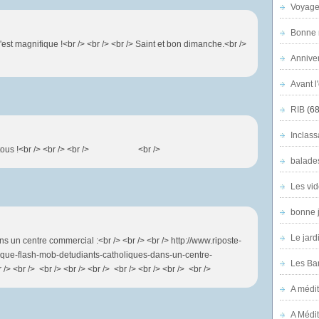
Voyage
Bonne n
st magnifique !<br /> <br /> <br /> Saint et bon dimanche.<br />
Anniver
Avant l
RIB
(68
Inclass
e à tous !<br /> <br /> <br /> <br />
balade
Les vid
bonne 
Le jard
s un centre commercial :<br /> <br /> <br /> http://www.riposte-
ique-flash-mob-detudiants-catholiques-dans-un-centre-
Les Ban
/> <br /> <br /> <br /> <br /> <br /> <br /> <br /> <br />
A médit
A Médit