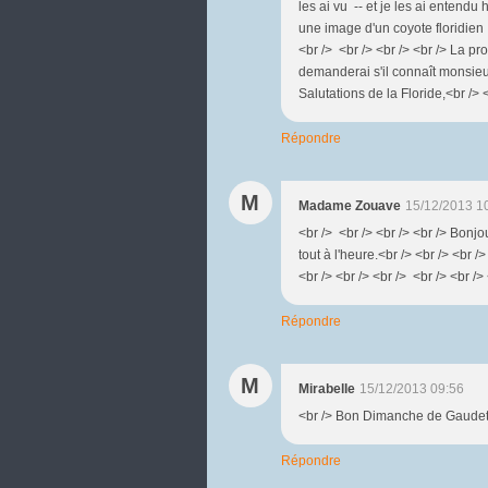
les ai vu -- et je les ai entendu
une image d'un coyote floridie
<br /> <br /> <br /> <br /> La pr
demanderai s'il connaît monsieur
Salutations de la Floride,<br /> 
Répondre
M
Madame Zouave
15/12/2013 1
<br /> <br /> <br /> <br /> Bonjo
tout à l'heure.<br /> <br /> <br 
<br /> <br /> <br /> <br /> <br 
Répondre
M
Mirabelle
15/12/2013 09:56
<br /> Bon Dimanche de Gaudete à
Répondre