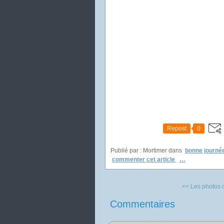
Repost
0
Publié par : Mortimer
dans
bonne journé
commenter cet article
…
<< Les photos d
Commentaires