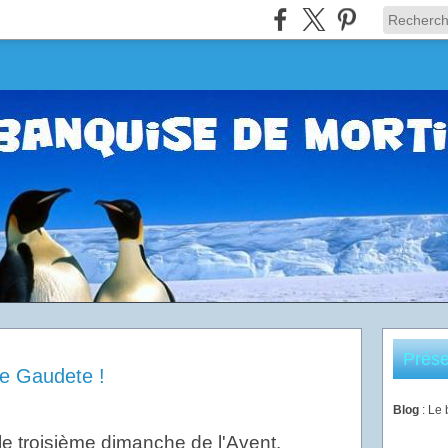
Prése
e Gaudete !
Blog
: Le
 le troisième dimanche de l'Avent,