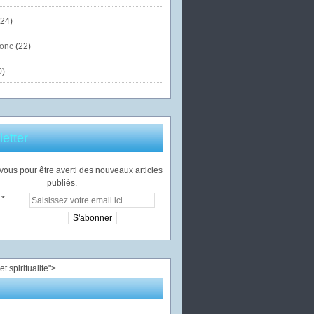
24)
onc
(22)
0)
etter
ous pour être averti des nouveaux articles
publiés.
">