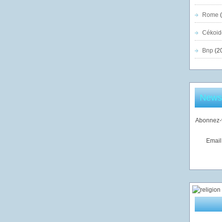
Rome
(
Cékoid
Bnp
(2
Newsl
Abonnez-v
Email