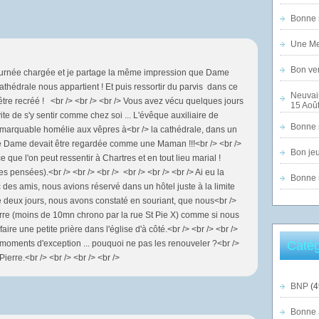
Bonne n
Une Mer
Bon ven
. journée chargée et je partage la même impression que Dame
/> cathédrale nous appartient ! Et puis ressortir du parvis dans ce
Neuvai
'être recréé ! <br /> <br /> <br /> Vous avez vécu quelques jours
15 Août
te de s'y sentir comme chez soi ... L'évêque auxiliaire de
Bonne n
emarquable homélie aux vêpres à<br /> la cathédrale, dans un
tre Dame devait être regardée comme une Maman !!!<br /> <br />
Bon jeu
ce que l'on peut ressentir à Chartres et en tout lieu marial !
pensées).<br /> <br /> <br /> <br /> <br /> <br /> Ai eu la
Bonne n
s amis, nous avions réservé dans un hôtel juste à la limite
 de deux jours, nous avons constaté en souriant, que nous<br />
erre (moins de 10mn chrono par la rue St Pie X) comme si nous
faire une petite prière dans l'église d'à côté.<br /> <br /> <br />
 moments d'exception ... pouquoi ne pas les renouveler ?<br />
Catég
Pierre.<br /> <br /> <br /> <br />
BNP
(4
Bonne 