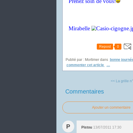
Prenez soin de vous!
Mirabelle
Repost
0
Publié par : Mortimer
dans
bonne journé
commenter cet article
…
<< La grille n°
Commentaires
Ajouter un commentaire
P
Pistou
13/07/2011 17:30