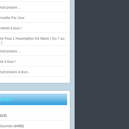
uit polaire ...
veille Par Jour
dredi à tous !
ne Pour L'Assomption De Marie ( Du 7 au
 )
uit polaire ...
di à tous !
uit polaire à tous ...
ories
928)
Journée
(4466)