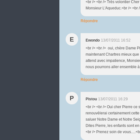
<br /> <br /> Très volontier Cher
Monsieur L'Aqueduc.<br /> <br />
Répondre
E
Ewondo
13/07/2011 16:52
<br /> <br /> oui, chère Dame P
maintenant Chartres mieux que m
attend avec impatience, Monsieur
nous pourrons aller ensemble à Co
Répondre
P
Pistou
13/07/2011 16:29
<br /> <br /> Oui cher Pierre ce 
renouvèlerai certainement cette
saluer Notre Dame et Notre Seig
Dites Pierre, les enfants sont e
<br /> Prenez soin de vous.....<br