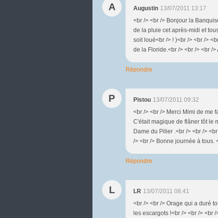
A
Augustin
13/07/2011 13:17
<br /> <br /> Bonjour la Banquise
de la pluie cet après-midi et to
soit loué<br /> ! )<br /> <br /> <
de la Floride.<br /> <br /> <br />
Répondre
P
Pistou
13/07/2011 09:32
<br /> <br /> Merci Mimi de me fa
C'était magique de flâner tôt le
Dame du Pilier .<br /> <br /> <b
/> <br /> Bonne journée à tous. <
Répondre
L
LR
13/07/2011 08:41
<br /> <br /> Orage qui a duré to
les escargots !<br /> <br /> <br 