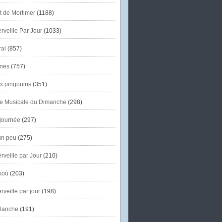
et de Mortimer
(1188)
veille Par Jour
(1033)
al
(857)
nes
(757)
x pingouins
(351)
e Musicale du Dimanche
(298)
journée
(297)
un peu
(275)
veille par Jour
(210)
koù
(203)
veille par jour
(198)
lanche
(191)