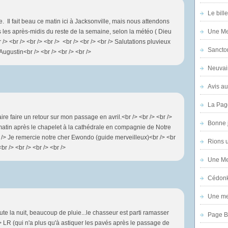
Le bill
. Il fait beau ce matin ici à Jacksonville, mais nous attendons
us les après-midis du reste de la semaine, selon la météo ( Dieu
Une Mer
br /> <br /> <br /> <br /> <br /> <br /> <br /> Salutations pluvieux
Sanctor
 Augustin<br /> <br /> <br /> <br />
Neuvai
Avis au
La Pag
ire faire un retour sur mon passage en avril.<br /> <br /> <br />
Bonne 
 matin après le chapelet à la cathédrale en compagnie de Notre
r /> Je remercie notre cher Ewondo (guide merveilleux)<br /> <br
Rions 
br /> <br /> <br /> <br />
Une Mer
Cédon
Une mer
ute la nuit, beaucoup de pluie...le chasseur est parti ramasser
Page B
/> LR (qui n'a plus qu'à astiquer les pavés après le passage de