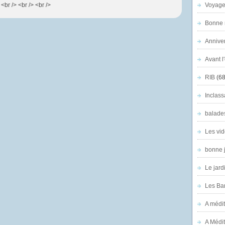
<br /> <br /> <br />
Voyage
Bonne n
Anniver
Avant l
RIB
(68
Inclass
balade
Les vid
bonne 
Le jard
Les Ban
A médit
A Médit