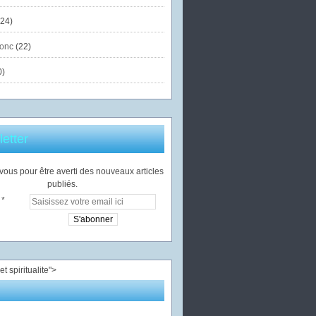
24)
onc
(22)
0)
etter
ous pour être averti des nouveaux articles
publiés.
">