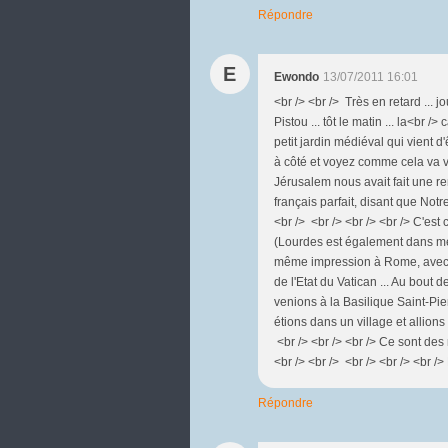
Répondre
E
Ewondo
13/07/2011 16:01
<br /> <br /> Très en retard ..
Pistou ... tôt le matin ... la<br 
petit jardin médiéval qui vient d
à côté et voyez comme cela va vi
Jérusalem nous avait fait une r
français parfait, disant que No
<br /> <br /> <br /> <br /> C'est 
(Lourdes est également dans mes 
même impression à Rome, avec de
de l'Etat du Vatican ... Au bout
venions à la Basilique Saint-Pi
étions dans un village et allions 
<br /> <br /> <br /> Ce sont des
<br /> <br /> <br /> <br /> <br /> 
Répondre