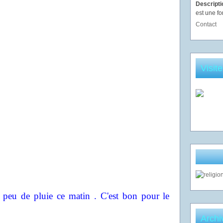
Descript
est une fo
Contact
Visit
peu de pluie ce matin . C'est bon pour le
Archi