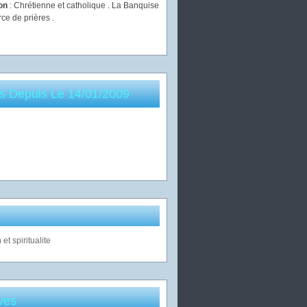
ion
: Chrétienne et catholique . La Banquise
rce de prières .
es Depuis Le 14/01/2009
ves