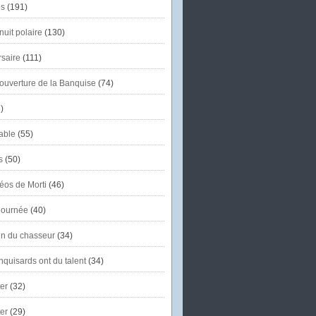
s
(191)
uit polaire
(130)
saire
(111)
'ouverture de la Banquise
(74)
)
able
(55)
s
(50)
éos de Morti
(46)
journée
(40)
in du chasseur
(34)
quisards ont du talent
(34)
er
(32)
er
(29)