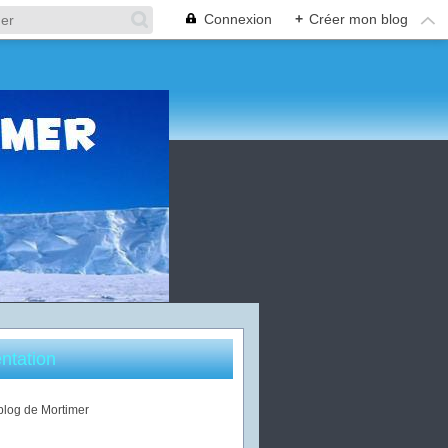
Connexion
+
Créer mon blog
ntation
 blog de Mortimer