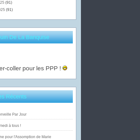
025
(91)
025
(91)
uin De La Banquise
er-coller pour les PPP !
les Récents
veille Par Jour
edi à tous !
ne pour l'Assomption de Marie