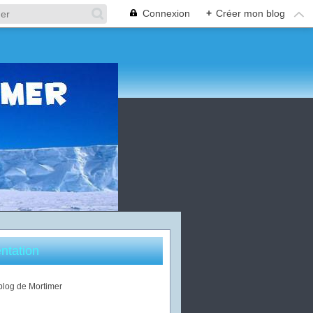
Connexion
+
Créer mon blog
ntation
 blog de Mortimer