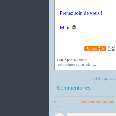
Prenez soin de vous !
Mimi
Repost
0
Publié par : Mirabelle
commenter cet article
…
<< J'ai reçu des p
Commentaires
Ajouter un commentaire