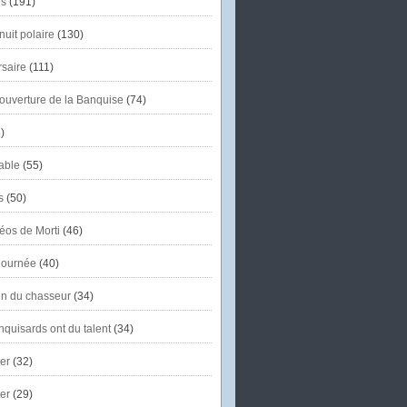
s
(191)
uit polaire
(130)
saire
(111)
'ouverture de la Banquise
(74)
)
able
(55)
s
(50)
éos de Morti
(46)
journée
(40)
in du chasseur
(34)
quisards ont du talent
(34)
er
(32)
er
(29)