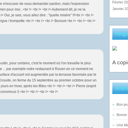
Février 2
ie de m'excuser de vous demander pardon, mais l'expression
Janvier 2
rien pour moi...<br /> <br /> <br /> Autrement dit, je ne la
 Oui, je sais, vous allez dire : "quelle misère" !!!<br /> <br />
gue / trompette.<br /> <br /> <br /> Bonsoir.<br /> <br /> <br />
Pingo
A copi
stin, pour certains, c'est le moment où l'on travaille le plus
me ... par exemple notre restaurant à Rouen en ce moment ne
urface d'accueil est augmentée par la terrasse favorisée par le
Ensuite, on ferme du 15 septembre au premier octobre pour un
jours en hiver, après les fêtes.<br /> <br /> <br /> Pierre (esprit
Artic
onomicus !) <br /> <br /> <br /> <br />
Bon jeu
Bonne n
Une Mer