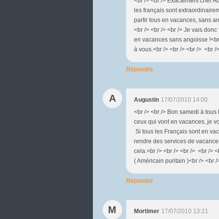
<br /> <br /> Exactement cher Au
les français sont extraordinaire
partir tous en vacances, sans arr
<br /> <br /> <br /> Je vais donc
en vacances sans angoisse !<br /
à vous.<br /> <br /> <br /> <br />
Répondre
A
Augustin
17/07/2010 14:00
<br /> <br /> Bon samedi à tous l
ceux qui vont en vacances, je v
Si tous les Français sont en vaca
rendre des services de vacance
cela.<br /> <br /> <br /> <br /> <
( Américain puritain )<br /> <br /
Répondre
M
Mortimer
17/07/2010 13:21