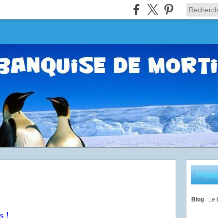
Prése
Blog
: Le
s !