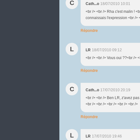
C
Cath...o
18/07/2010 10:01
<br /> <br /> Rha c'est malin ! <b
connaissais l'expression <br /> <
Répondre
L
LR
18/07/2010 09:12
<br /> <br /> Vous oui ??<br /> <b
Répondre
C
Cath...o
17/07/2010 20:19
<br /> <br /> Ben LR, z'avez pas f
<br /> <br /> <br /> <br /> <br />
Répondre
L
LR
17/07/2010 19:46