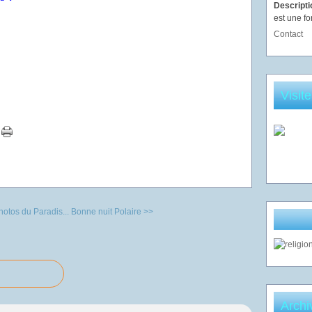
Descript
est une fo
Contact
Visit
hotos du Paradis...
Bonne nuit Polaire >>
Archi