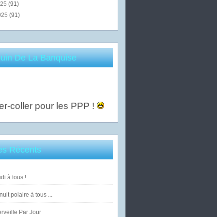
025
(91)
025
(91)
uin De La Banquise
er-coller pour les PPP !
les Récents
di à tous !
uit polaire à tous ...
veille Par Jour