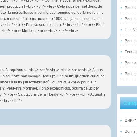
gustin ! <br /> <br /> <br /> Comme je vous l'ai déjà expliqué,
ment productifs ! <br /> <br /> <br /> Cela nous permet donc, de
Bon mer
êter la merveilleuse machine économique qui est la nôtre .......
 forcer encore 15 jours, pour que 1000 français puissent partir
Bonne n
> <br /> <br /> Puis ce sera mon tour ! <br /> <br /> <br /> Bien
Une Mer
 <br /> <br /> Mortimer <br /> <br /> <br /> <br />
Bonne j
Fermet
Bon sam
es Banquisards. <br /> <br /> <br /> <br /> <br /> <br /> À tous
Bonne n
ous souhaite bon voyage. Mais j'ai une petite question curieuse:
nces à la fin juillet/début août, qui travaile<br /> pour leur
s ? Peut-être Mortimer, Homo economicus, pourrait élucider
br /> <br /> Salutations de la Floride,<br /> <br /> <br /> Augustin
> <br /> <br />
Catég
BNP
(4
Bonne 