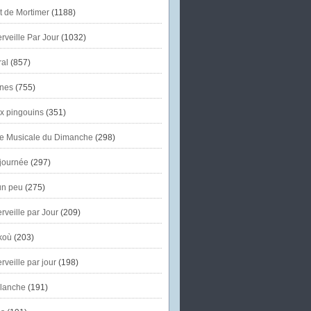
et de Mortimer
(1188)
veille Par Jour
(1032)
al
(857)
nes
(755)
x pingouins
(351)
e Musicale du Dimanche
(298)
journée
(297)
un peu
(275)
veille par Jour
(209)
koù
(203)
veille par jour
(198)
lanche
(191)