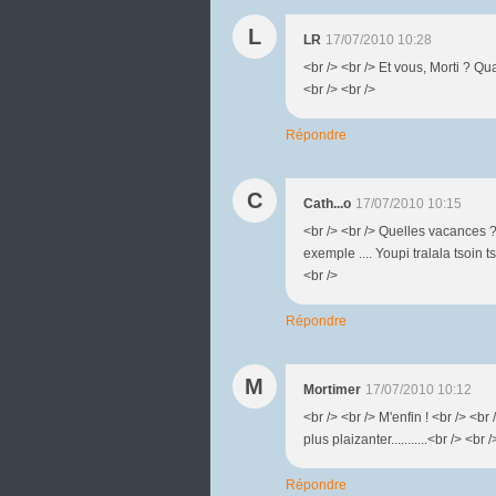
L
LR
17/07/2010 10:28
<br /> <br /> Et vous, Morti ? Q
<br /> <br />
Répondre
C
Cath...o
17/07/2010 10:15
<br /> <br /> Quelles vacances ?
exemple .... Youpi tralala tsoin ts
<br />
Répondre
M
Mortimer
17/07/2010 10:12
<br /> <br /> M'enfin ! <br /> <br 
plus plaizanter...........<br /> <b
Répondre