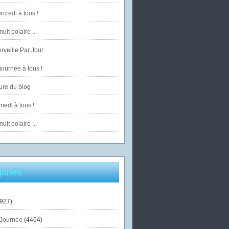
credi à tous !
uit polaire ...
veille Par Jour
ournée à tous !
ure du blog
edi à tous !
uit polaire ...
ories
927)
Journée
(4464)