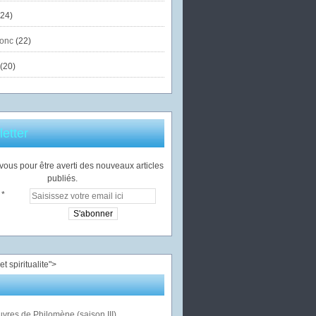
24)
onc
(22)
(20)
etter
ous pour être averti des nouveaux articles
publiés.
">
vres de Philomène (saison III)