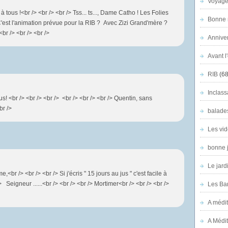
Voyage
 tous !<br /> <br /> <br /> Tss... ts..., Dame Catho ! Les Folies
Bonne n
> C'est l'animation prévue pour la RIB ? Avec Zizi Grand'mère ?
<br /> <br /> <br />
Anniver
Avant l
RIB
(68
Inclass
s! <br /> <br /> <br /> <br /> <br /> <br /> Quentin, sans
br />
balade
Les vid
bonne 
Le jard
<br /> <br /> <br /> Si j'écris " 15 jours au jus " c'est facile à
 Seigneur ......<br /> <br /> <br /> Mortimer<br /> <br /> <br />
Les Ban
A médit
A Médit