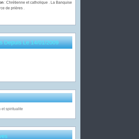
ion
: Chrétienne et catholique . La Banquise
rce de prières .
es Depuis Le 14/01/2009
ves