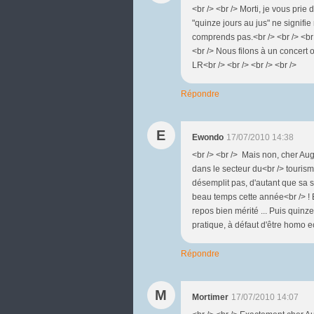
<br /> <br /> Morti, je vous pr
"quinze jours au jus" ne signifie 
comprends pas.<br /> <br /> <br />
<br /> Nous filons à un concert or
LR<br /> <br /> <br /> <br />
Répondre
E
Ewondo
17/07/2010 14:38
<br /> <br /> Mais non, cher Augu
dans le secteur du<br /> touris
désemplit pas, d'autant que sa s
beau temps cette année<br /> ! 
repos bien mérité ... Puis quinze 
pratique, à défaut d'être homo ec
Répondre
M
Mortimer
17/07/2010 14:07