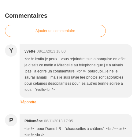
Commentaires
Ajouter un commentaire
Y
yvette
08/11/2013 18:00
<br /> Ienfin je peux vous rejoindre sur la banquise en effet
je disais ce matin a Mirabelle au telephone que j e n arivais
pas a ecrire un commentaire <br /> pourquoi.. je ne le
saurai jamais mais je suis ravie lee photos sont adorables
pour cetaines desopilantess pour les autres bonne soiree a
tous Yvette<br />
Répondre
P
Philomène
08/11/2013 17:05
<br /> ..pour Dame LR... "chaussettes à châtons" :<br /> <br />
<br /> <br />