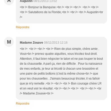
A
Augustin
08/11/2013 13:02
<br /> Bonjour la Banquise.<br /> <br /> <br /> <br /> <br />
<br /> Salutations de la Floride,<br /> <br /> <br /> Augustin<br
/>
Répondre
M
Madame Zouave
08/11/2013 12:16
<br /> <br /> <br /> <br /> Rien de plus simple, chère amie .
Vous<br /> prenez quatre aiguilles, vous tricotez tout droit.
Attention, il faut bien négocier le talon et ne pas louper le bout
de la chaussette. A part ça, rien de difficile . Pour la naissance
de mes enfants, je leur ai tricoté à chacun une brassière et
une paire de petits bottons (c'est la même chose<br /> que
pour les chaussettes . J'aimais beaucoup tricoter, il va falloir
que je m'y remette .<br /> <br /> <br /> Bon courage chère LR
et on veut voir le résultat .<br /> <br /> <br /> <br /> <br /> <br
/> Madame Zouave<br />
Répondre