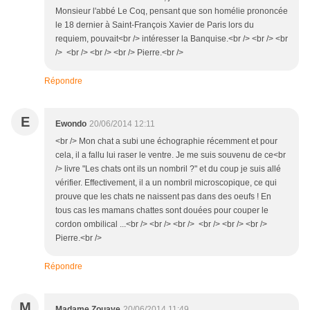
Monsieur l'abbé Le Coq, pensant que son homélie prononcée
le 18 dernier à Saint-François Xavier de Paris lors du
requiem, pouvait<br /> intéresser la Banquise.<br /> <br /> <br
/> <br /> <br /> <br /> Pierre.<br />
Répondre
E
Ewondo
20/06/2014 12:11
<br /> Mon chat a subi une échographie récemment et pour
cela, il a fallu lui raser le ventre. Je me suis souvenu de ce<br
/> livre "Les chats ont ils un nombril ?" et du coup je suis allé
vérifier. Effectivement, il a un nombril microscopique, ce qui
prouve que les chats ne naissent pas dans des oeufs ! En
tous cas les mamans chattes sont douées pour couper le
cordon ombilical ...<br /> <br /> <br /> <br /> <br /> <br />
Pierre.<br />
Répondre
M
Madame Zouave
20/06/2014 11:49