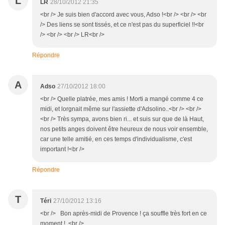
L
LR
28/10/2012 21:35
<br /> Je suis bien d'accord avec vous, Adso !<br /> <br /> <br
/> Des liens se sont tissés, et ce n'est pas du superficiel !!<br
/> <br /> <br /> LR<br />
Répondre
A
Adso
27/10/2012 18:00
<br /> Quelle platrée, mes amis ! Morti a mangé comme 4 ce
midi, et lorgnait même sur l'assiette d'Adsolino..<br /> <br />
<br /> Très sympa, avons bien ri... et suis sur que de là Haut,
nos petits anges doivent être heureux de nous voir ensemble,
car une telle amitié, en ces temps d'individualisme, c'est
important !<br />
Répondre
T
Téri
27/10/2012 13:16
<br /> Bon après-midi de Provence ! ça souffle très fort en ce
moment ! <br />